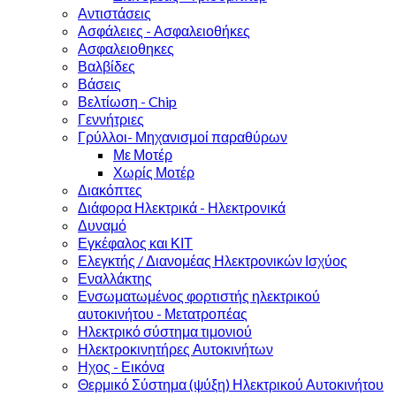
Αντιστάσεις
Ασφάλειες - Ασφαλειοθήκες
Ασφαλειοθηκες
Βαλβίδες
Βάσεις
Βελτίωση - Chip
Γεννήτριες
Γρύλλοι- Μηχανισμοί παραθύρων
Με Μοτέρ
Χωρίς Μοτέρ
Διακόπτες
Διάφορα Ηλεκτρικά - Ηλεκτρονικά
Δυναμό
Εγκέφαλος και ΚΙΤ
Ελεγκτής / Διανομέας Ηλεκτρονικών Ισχύος
Εναλλάκτης
Ενσωματωμένος φορτιστής ηλεκτρικού
αυτοκινήτου - Μετατροπέας
Ηλεκτρικό σύστημα τιμονιού
Ηλεκτροκινητήρες Αυτοκινήτων
Ηχος - Εικόνα
Θερμικό Σύστημα (ψύξη) Ηλεκτρικού Αυτοκινήτου