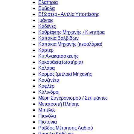
Ελατήρια
Εμβολα
Εξώστερ - Αντλία Υποπίεσης
Ιμάντες
Καδένες
Καθρέφτης Μηχανής / Κινητήρα
Καπάκια Βαλβίδων
Καπάκια Μηχανής (κεφαλάρια)
Κάρτερ
Κιτ Ανακατασκευής
Κοκοράκια (ωστήρια)
Κολάρα
Κορμός (μπλόκ) Μηχανής
Κουζινέτα
Κοφλέρ
Κύλινδροι
Μέρη Συγχρονισμού / Σετ Ιμάντες
Μετατροπή Πλήρης
Μπιέλες
Πιανόλα
Πιστόνια
Ράβδος Μέτρησης Λαδιού
Ράουλα Καδένας