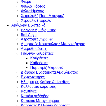
Φτερά
Φύλλο Πόρτας
Φώτα Ημέρας
Χειρολαβή Πόρτ Μπαγκάζ
Χερούλια (πόμολα)
Αμάξωμα Εξωτερικό
Bodykit Αμαξώματος
Roll Cage
Αεροτομές / Spoiler
Αμορτισέρ Κουκούλας / Μπαγκαζιέρας
Ανεμοθραύστες
Γυάλινα-Καθρέπτες
Καθρέπτες
Καθρέπτες
Παρμπρίζ Μπροστά
Διάφορα Εξαρτήματα Αμαξώματος
Εκχιονιστήρες
Ηλιοροφές, Softop & Hardtop
Καλλύματα καρότσας
Καμπίνες
Καπάκι ρεζέρβας
Καπάκια Μπαγκαζιέρας
Καρότσες & Πλαινό Καρότσας