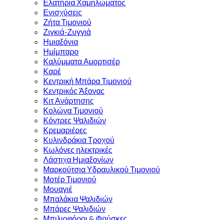
Ελατήρια Χαμηλώματος
Ενισχύσεις
Ζήτα Τιμονιού
Ζιγκιά-Ζυγγιά
Ημιαξόνια
Ημίμπαρο
Καλύμματα Αμορτισέρ
Καρέ
Κεντρική Μπάρα Τιμονιού
Κεντρικός Άξονας
Κιτ Ανάρτησης
Κολώνα Τιμονιού
Κόντρες Ψαλιδιών
Κρεμαριέρες
Κυλινδράκια Τροχού
Κωλόνες ηλεκτρικές
Λάστιχα Ημιαξονίων
Μαρκούτσια Υδραυλικού Τιμονιού
Μοτέρ Τιμονιού
Μουαγιέ
Μπαλάκια Ψαλιδιών
Μπάρες Ψαλιδιών
Μπιλιοφόροι & Φούσκες