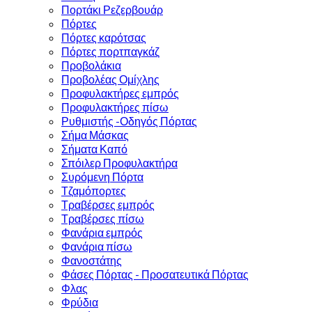
Πορτάκι Ρεζερβουάρ
Πόρτες
Πόρτες καρότσας
Πόρτες πορτπαγκάζ
Προβολάκια
Προβολέας Ομίχλης
Προφυλακτήρες εμπρός
Προφυλακτήρες πίσω
Ρυθμιστής -Οδηγός Πόρτας
Σήμα Μάσκας
Σήματα Καπό
Σπόιλερ Προφυλακτήρα
Συρόμενη Πόρτα
Τζαμόπορτες
Τραβέρσες εμπρός
Τραβέρσες πίσω
Φανάρια εμπρός
Φανάρια πίσω
Φανοστάτης
Φάσες Πόρτας - Προσατευτικά Πόρτας
Φλας
Φρύδια