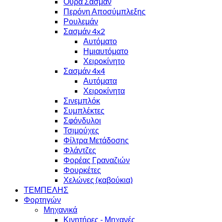
Ουρά Σασμάν
Περόνη Αποσύμπλεξης
Ρουλεμάν
Σασμάν 4x2
Αυτόματο
Ημιαυτόματο
Χειροκίνητο
Σασμάν 4x4
Αυτόματα
Χειροκίνητα
Σινεμπλόκ
Συμπλέκτες
Σφόνδυλοι
Τσιμούχες
Φίλτρα Μετάδοσης
Φλάντζες
Φορέας Γραναζιών
Φουρκέτες
Χελώνες (καβούκια)
ΤΕΜΠΕΛΗΣ
Φορτηγών
Μηχανικά
Κινητήρες - Μηχανές