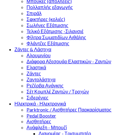
Μπούκες (απολήξεις)
Πολλαπλής εξαγωγής
Σπιράλ
Σφικτήρες (κολιές)
Σωλήνες Εξάτμισης
Τελικό Εξάτμισης -Σιλανσιέ
Φίλτρα Σωματιδίων Αιθάλης
Φλάντζες Εξάτμισης
Ζάντες & Λάστιχα
Αλουμινίου
Διάφορα Αξεσουάρ Ελαστικών - Ζαντών
Ελαστικά
Ζάντες
Ζαντολάστιχα
Ρεζέρβα Ανάγκης
Σέτ Κομπλέ Ζαντών / Τροχών
Σιδερένιες
Ηλεκτρικά - Ηλεκτρονικά
Parktronic / Αισθητήρες Παρκαρίσματος
Pedal Booster
Αισθητήρες
Ανάφλεξη - Μπουζί
Διανομέας - Τρισυμπιτέρ