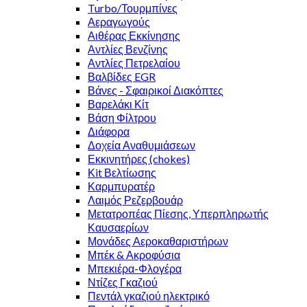
Turbo/Τουρμπίνες
Αεραγωγούς
Αιθέρας Εκκίνησης
Αντλίες Βενζίνης
Αντλίες Πετρελαίου
Βαλβίδες EGR
Βάνες - Σφαιρικοί Διακόπτες
Βαρελάκι Κίτ
Βάση Φίλτρου
Διάφορα
Δοχεία Αναθυμιάσεων
Εκκινητήρες (chokes)
Κit Βελτίωσης
Καρμπυρατέρ
Λαιμός Ρεζερβουάρ
Μετατροπέας Πίεσης, Υπερπληρωτής
Καυσαερίων
Μονάδες Αεροκαθαριστήρων
Μπέκ & Ακροφύσια
Μπεκιέρα-Φλογέρα
Ντίζες Γκαζιού
Πεντάλ γκαζιού ηλεκτρικό