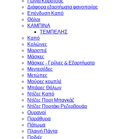
Γωνία Καρότσας
Διάφορα εξαρτήματα φανοποιίας
Επένδυση Καπό
Θόλοι
ΚΑΜΠΙΝΑ
ΤΕΜΠΕΛΗΣ
Καπό
Κολώνες
Μαρσπιέ
Μάσκες
Μάσκες - Γρίλιες & Εξαρτήματα
Μεντεσέδες
Μετώπες
Μούρες κομπλέ
Μπάρες Θόλων
Ντίζες Καπό
Ντίζες Πορτ Μπαγκάζ
Ντίζες Πορτάκι Ρεζερβουάρ
Ουρανοί
Παράθυρα
Πάτωμα
Πλαινή Πάντα
Ποδιές