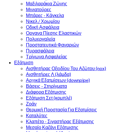
Μαξιλαράκια Ζώνης
Μινιατούρες
Μπάρες - Κάγκελα
Νικελ / Χρωμίου
Οδική Ασφάλεια
Οργανα Πίεσης Ελαστικών
Πολυεργαλεία
Προστατευτικά Φαναριών
Πυρασφάλεια
Τρίγωνα Ασφαλείας
Εξάτμιση
Αισθητήρας Οξειδίου Του Αζώτου (nox)
Αισθητήρες Λ (λάμδα)
Αρχικά Εξατμίσεων (downpipe)
Βάσεις - Στηρίγματα
Διάφορα Εξάτμισης
Εξάτμιση Σετ (κομπλέ)
Ζοάν
Θερμική Προστασία Για Εξατμίσεις
Καταλύτες
Κλαπέτο - Σιγαστήρας Εξάτμισης
Μεσαίο Καζάνι Εξάτμισης