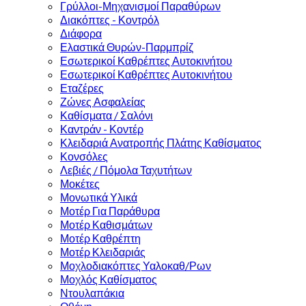
Γρύλλοι-Μηχανισμοί Παραθύρων
Διακόπτες - Κοντρόλ
Διάφορα
Ελαστικά Θυρών-Παρμπρίζ
Εσωτερικοί Καθρέπτες Αυτοκινήτου
Εσωτερικοί Καθρέπτες Αυτοκινήτου
Εταζέρες
Ζώνες Ασφαλείας
Καθίσματα / Σαλόνι
Καντράν - Κοντέρ
Κλειδαριά Ανατροπής Πλάτης Καθίσματος
Κονσόλες
Λεβιές / Πόμολα Ταχυτήτων
Μοκέτες
Μονωτικά Υλικά
Μοτέρ Για Παράθυρα
Μοτέρ Καθισμάτων
Μοτέρ Καθρέπτη
Μοτέρ Κλειδαριάς
Μοχλοδιακόπτες Υαλοκαθ/Ρων
Μοχλός Καθίσματος
Ντουλαπάκια