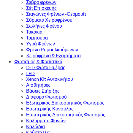
Σεβρό φρένων
Σέτ Επισκευής
Σιαγώνες Φρένων -Θερμουίτ
Σύρματα Χειροφρένου
Σωλήνες Φρένου
Τακάκια
Ταμπούρα
Υγρά Φρένων
Φρένα Ρυμουλκούμενων
Χειρόφρενο & Εξαρτήματα
Φωτισμός & Φωτιστικά
Drl / Φώτα Ημέρας
LED
Xenon Kit Αυτοκινήτου
Αισθητήρες
Βάσεις Στήριξης
Διάφορα Φωτισμού
Εξωτερικός Διακοσμητικός Φωτισμός
Εσωτερικής Κονσόλας
Εσωτερικός Διακοσμητικός Φωτισμός
Καλύμματα Φανών
Καλώδια
Κρύσταλλα