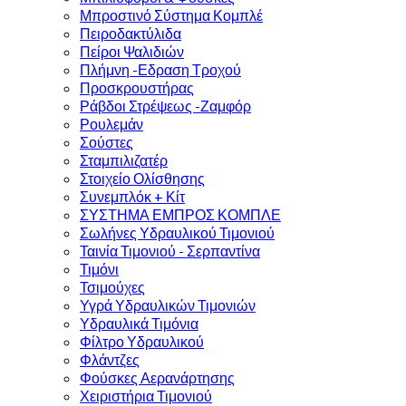
Μπροστινό Σύστημα Κομπλέ
Πειροδακτύλιδα
Πείροι Ψαλιδιών
Πλήμνη -Εδραση Τροχού
Προσκρουστήρας
Ράβδοι Στρέψεως -Ζαμφόρ
Ρουλεμάν
Σούστες
Σταμπιλιζατέρ
Στοιχείο Ολίσθησης
Συνεμπλόκ + Κίτ
ΣΥΣΤΗΜΑ ΕΜΠΡΟΣ ΚΟΜΠΛΕ
Σωλήνες Υδραυλικού Τιμονιού
Ταινία Τιμονιού - Σερπαντίνα
Τιμόνι
Τσιμούχες
Υγρά Υδραυλικών Τιμονιών
Υδραυλικά Τιμόνια
Φίλτρο Υδραυλικού
Φλάντζες
Φούσκες Αερανάρτησης
Χειριστήρια Τιμονιού