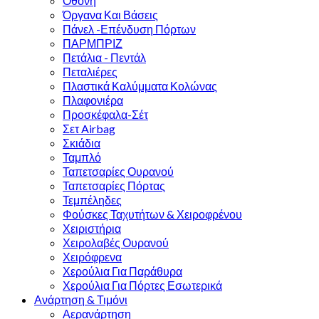
Οθόνη
Όργανα Και Βάσεις
Πάνελ -Επένδυση Πόρτων
ΠΑΡΜΠΡΙΖ
Πετάλια - Πεντάλ
Πεταλιέρες
Πλαστικά Καλύμματα Κολώνας
Πλαφονιέρα
Προσκέφαλα-Σέτ
Σετ Airbag
Σκιάδια
Ταμπλό
Ταπετσαρίες Ουρανού
Ταπετσαρίες Πόρτας
Τεμπέληδες
Φούσκες Ταχυτήτων & Χειροφρένου
Χειριστήρια
Χειρολαβές Ουρανού
Χειρόφρενα
Χερούλια Για Παράθυρα
Χερούλια Για Πόρτες Εσωτερικά
Ανάρτηση & Τιμόνι
Αερανάρτηση