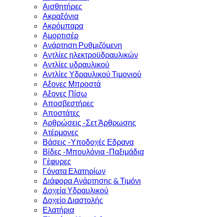
Αισθητήρες
Ακραξόνια
Ακρόμπαρα
Αμορτισέρ
Ανάρτηση Ρυθμιζόμενη
Αντλίες ηλεκτροϋδραυλικών
Αντλίες υδραυλικού
Αντλίες Υδραυλικού Τιμονιού
Αξονες Μπροστά
Αξονες Πίσω
Αποσβεστήρες
Αποστάτες
Αρθρώσεις -Σετ Άρθρωσης
Ατέρμονες
Βάσεις -Υποδοχές Εδρανα
Βίδες -Μπουλόνια -Παξιμάδια
Γέφυρες
Γόνατα Ελατηρίων
Διάφορα Ανάρτησης & Τιμόνι
Δοχεία Υδραυλικού
Δοχείο Διαστολής
Ελατήρια