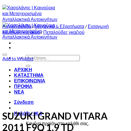
Αρχική σελίδα
/
Μηχανικά & Εξαρτήματα
/
Εισαγωγή
καυσίμου και αέρα
/
Πεταλούδες γκαζιού
Αναζήτηση
Add to Wishlist
για:
ΑΡΧΙΚΗ
ΚΑΤΑΣΤΗΜΑ
ΕΠΙΚΟΙΝΩΝΙΑ
ΠΡΟΦΙΛ
ΝΕΑ
Σύνδεση
SUZUKI GRAND VITARA
Καλάθι /
0
€
0
Κανένα προϊόν στο καλάθι σας.
2011 F9Q 1.9 TD