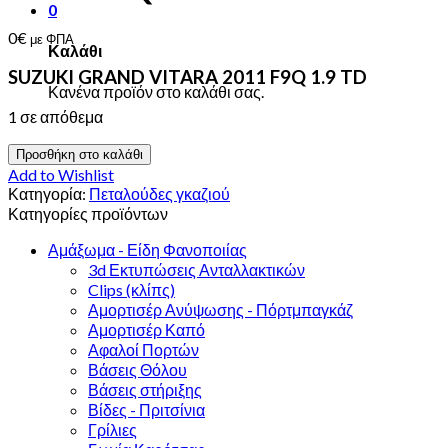
0
0
€
με ΦΠΑ
Καλάθι
SUZUKI GRAND VITARA 2011 F9Q 1.9 TD
Κανένα προϊόν στο καλάθι σας.
1 σε απόθεμα
Προσθήκη στο καλάθι
Add to Wishlist
Κατηγορία:
Πεταλούδες γκαζιού
Κατηγορίες προϊόντων
Αμάξωμα - Είδη Φανοποιίας
3d Εκτυπώσεις Ανταλλακτικών
Clips (κλίπς)
Αμορτισέρ Ανύψωσης - Πόρτμπαγκάζ
Αμορτισέρ Καπό
Αφαλοί Πορτών
Βάσεις Θόλου
Βάσεις στήριξης
Βίδες - Πριτσίνια
Γρίλιες