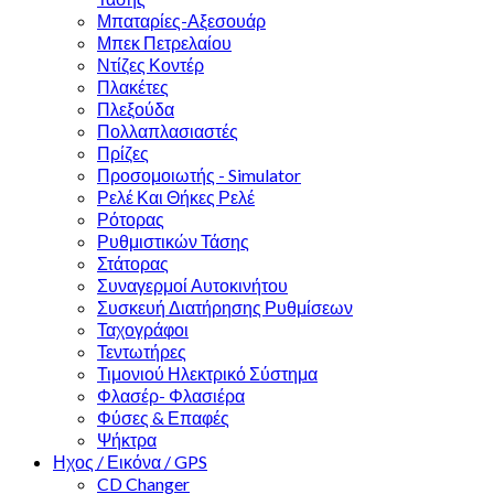
Μπαταρίες-Αξεσουάρ
Μπεκ Πετρελαίου
Ντίζες Κοντέρ
Πλακέτες
Πλεξούδα
Πολλαπλασιαστές
Πρίζες
Προσομοιωτής - Simulator
Ρελέ Και Θήκες Ρελέ
Ρότορας
Ρυθμιστικών Τάσης
Στάτορας
Συναγερμοί Αυτοκινήτου
Συσκευή Διατήρησης Ρυθμίσεων
Ταχογράφοι
Τεντωτήρες
Τιμονιού Ηλεκτρικό Σύστημα
Φλασέρ- Φλασιέρα
Φύσες & Επαφές
Ψήκτρα
Ηχος / Εικόνα / GPS
CD Changer