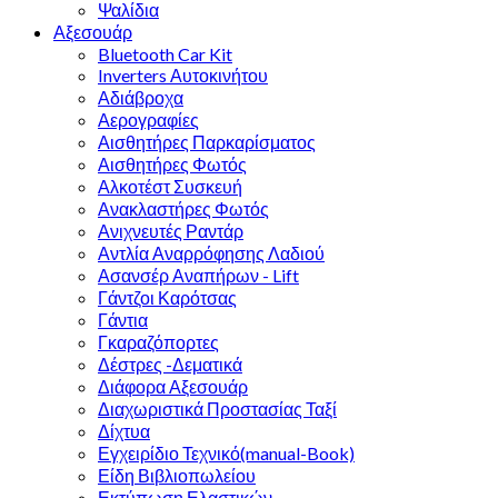
Ψαλίδια
Αξεσουάρ
Bluetooth Car Kit
Inverters Αυτοκινήτου
Αδιάβροχα
Αερογραφίες
Αισθητήρες Παρκαρίσματος
Αισθητήρες Φωτός
Αλκοτέστ Συσκευή
Ανακλαστήρες Φωτός
Ανιχνευτές Ραντάρ
Αντλία Αναρρόφησης Λαδιού
Ασανσέρ Αναπήρων - Lift
Γάντζοι Καρότσας
Γάντια
Γκαραζόπορτες
Δέστρες -Δεματικά
Διάφορα Αξεσουάρ
Διαχωριστικά Προστασίας Ταξί
Δίχτυα
Εγχειρίδιο Τεχνικό(manual-Book)
Είδη Βιβλιοπωλείου
Εκτύπωση Ελαστικών