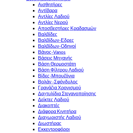
Αισθητήρες
Αντίβαρα
Αντλίες Λαδιού
Αντλίες Νερού
Αποσβεστήρες Κραδασμών
Βαλβίδες
Βαλβίδων-Εδρες
Βαλβίδων-Οδηγοί
Βάνος-Vanos
Βάσεις Μηχανής
Βάση Θερμοστάτη
Βάση Φίλτρου Λαδιού
Βίδες-Μπουζόνια
Βολάν -Σφόνδυλος
Γρανάζια Χρονισμού
Δαχτυλίδια Στεγανοποίησης
Δείκτες Λαδιού
Διακοπτές
Διάφορα Κινητήρα
Διαχωριστής Λαδιού
Διωστήρας
Εκκεντροφόροι