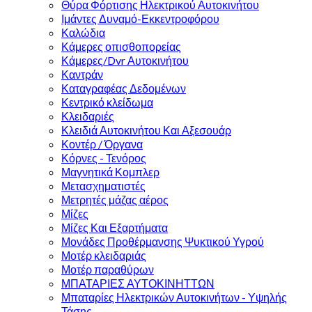
Θύρα Φόρτισης Ηλεκτρικού Αυτοκινήτου
Ιμάντες Δυναμό-Εκκεντροφόρου
Καλώδια
Κάμερες οπισθοπορείας
Κάμερες/Dvr Αυτοκινήτου
Καντράν
Καταγραφέας Δεδομένων
Κεντρικό κλείδωμα
Κλειδαριές
Κλειδιά Αυτοκινήτου Και Αξεσουάρ
Κοντέρ / Όργανα
Κόρνες - Τενόρος
Μαγνητικά Κομπλερ
Μετασχηματιστές
Μετρητές μάζας αέρος
Μίζες
Μίζες Και Εξαρτήματα
Μονάδες Προθέρμανσης Ψυκτικού Υγρού
Μοτέρ κλειδαριάς
Μοτέρ παραθύρων
ΜΠΑΤΑΡΙΕΣ ΑΥΤΟΚΙΝΗΤΤΩΝ
Μπαταρίες Ηλεκτρικών Αυτοκινήτων - Υψηλής
Τάσης