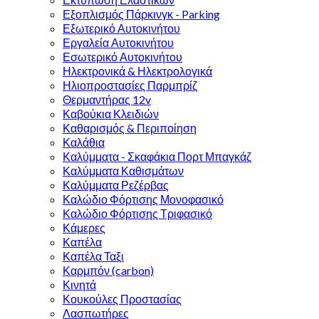
Εξοπλισμός Πάρκινγκ - Parking
Εξωτερικό Αυτοκινήτου
Εργαλεία Αυτοκινήτου
Εσωτερικό Αυτοκινήτου
Ηλεκτρονικά & Ηλεκτρολογικά
Ηλιοπροστασίες Παρμπρίζ
Θερμαντήρας 12v
Καβούκια Κλειδιών
Καθαρισμός & Περιποίηση
Καλάθια
Καλύμματα - Σκαφάκια Πορτ Μπαγκάζ
Καλύμματα Καθισμάτων
Καλύμματα Ρεζέρβας
Καλώδιο Φόρτισης Μονοφασικό
Καλώδιο Φόρτισης Τριφασικό
Κάμερες
Καπέλα
Καπέλα Ταξι
Καρμπόν (carbon)
Κινητά
Κουκούλες Προστασίας
Λασπωτήρες