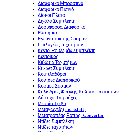
Διαφορικό Μπροστινό
Διαφορικό Πισινό
Δίσκοι Πλατό
Διχάλα Συμπλέκτη
Δορυφόρος, Διαφορικό
Ελατήρια
Ενεργοποιητής Σασμάν
Επιλογέας Ταχυτήτων
Κεντρ. Ρουλεμάν Συμπλέκτη
Κεντρικός
Κιβώτια Ταχυτήτων
Κιτ-Set Συμπλέκτη
Κομπλαδόροι
Κόντρες Διαφορικού
Κορμός Σασμάν
Κύλινδρος Φραγής, Κιβώτιο Ταχυτήτων
Λάστιχα-Τσιμούχες
Μεσαία Τριβή
Μεταγωγείς (shortshift)
Μετατροπέας Ροπής -Converter
Ντίζες Συμπλέκτη
Ντίζες ταχυτήτων