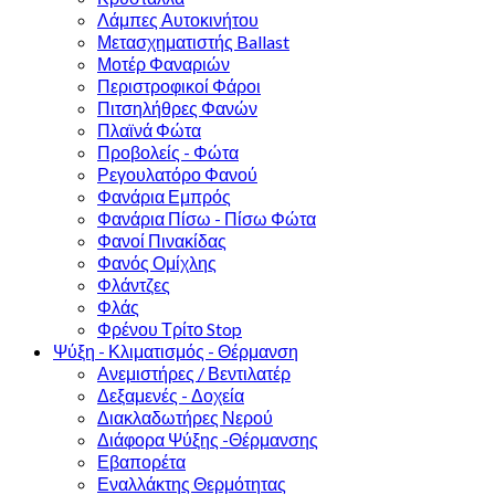
Λάμπες Αυτοκινήτου
Μετασχηματιστής Ballast
Μοτέρ Φαναριών
Περιστροφικοί Φάροι
Πιτσηλήθρες Φανών
Πλαϊνά Φώτα
Προβολείς - Φώτα
Ρεγουλατόρο Φανού
Φανάρια Εμπρός
Φανάρια Πίσω - Πίσω Φώτα
Φανοί Πινακίδας
Φανός Ομίχλης
Φλάντζες
Φλάς
Φρένου Τρίτο Stop
Ψύξη - Κλιματισμός - Θέρμανση
Ανεμιστήρες / Βεντιλατέρ
Δεξαμενές - Δοχεία
Διακλαδωτήρες Νερού
Διάφορα Ψύξης -Θέρμανσης
Εβαπορέτα
Εναλλάκτης Θερμότητας