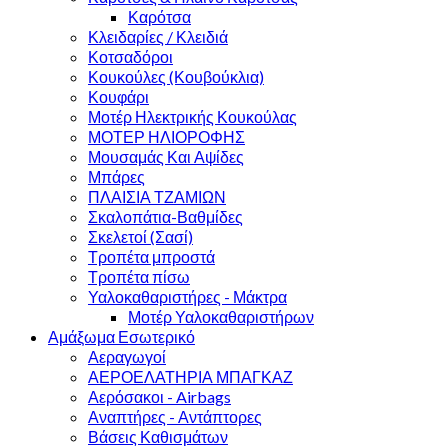
Καρότσα
Κλειδαρίες / Κλειδιά
Κοτσαδόροι
Κουκούλες (Κουβούκλια)
Κουφάρι
Μοτέρ Ηλεκτρικής Κουκούλας
ΜΟΤΕΡ ΗΛΙΟΡΟΦΗΣ
Μουσαμάς Και Αψίδες
Μπάρες
ΠΛΑΙΣΙΑ ΤΖΑΜΙΩΝ
Σκαλοπάτια-Βαθμίδες
Σκελετοί (Σασί)
Τροπέτα μπροστά
Τροπέτα πίσω
Υαλοκαθαριστήρες - Μάκτρα
Μοτέρ Υαλοκαθαριστήρων
Αμάξωμα Εσωτερικό
Αεραγωγοί
ΑΕΡΟΕΛΑΤΗΡΙΑ ΜΠΑΓΚΑΖ
Αερόσακοι - Airbags
Αναπτήρες - Αντάπτορες
Βάσεις Καθισμάτων