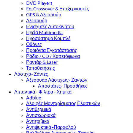
DVD Players
Eq, Crossover & Επεξεργαστές
GPS & Αξεσουάρ
Αξεσουάρ
Ενισχυτές Αυτοκινήτου
Ηχεία Multimedia
Ηχοσύστημα Κομπλέ
Οθόνες
Προϊόντα Εγκατάστασης
Ράδιο / CD / Κασετόφωνα
Ραντάρ & Laser
Τοποθετήσεις
Λάστιχα- Ζάντες
Αξεσουάρ Λάστιχων- Ζαντών
Αποστάτες- Προσθήκες
Λιπαντικά - Φίλτρα - Χημικά
Adblue
Αλοιφές Μονταρίσματος Ελαστικών
Αντιθερμικά
Αντισκωριακά
Αντιτριβικά
Αντιψυκτικά -Παραφλού
Βαλβολίνες Διαφορικών-Σασμάν