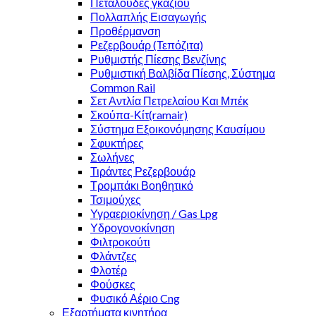
Πεταλούδες γκαζιού
Πολλαπλής Εισαγωγής
Προθέρμανση
Ρεζερβουάρ (Τεπόζιτα)
Ρυθμιστής Πίεσης Βενζίνης
Ρυθμιστική Βαλβίδα Πίεσης, Σύστημα
Common Rail
Σετ Αντλία Πετρελαίου Και Μπέκ
Σκούπα-Κίτ(ramair)
Σύστημα Εξοικονόμησης Καυσίμου
Σφυκτήρες
Σωλήνες
Τιράντες Ρεζερβουάρ
Τρομπάκι Βοηθητικό
Τσιμούχες
Υγραεριοκίνηση / Gas Lpg
Υδρογονοκίνηση
Φιλτροκούτι
Φλάντζες
Φλοτέρ
Φούσκες
Φυσικό Αέριο Cng
Εξαρτήματα κινητήρα