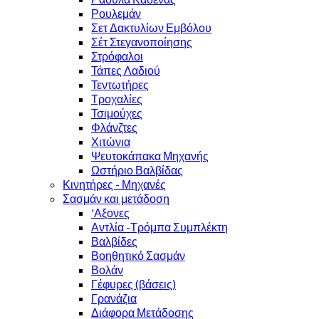
Ρουλεμάν
Σετ Δακτυλίων Εμβόλου
Σέτ Στεγανοποίησης
Στρόφαλοι
Τάπες Λαδιού
Τεντωτήρες
Τροχαλίες
Τσιμούχες
Φλάνζτες
Χιτώνια
Ψευτοκάπακα Μηχανής
Ωστήριο Βαλβίδας
Κινητήρες - Μηχανές
Σασμάν και μετάδοση
'Αξονες
Αντλία -Τρόμπα Συμπλέκτη
Βαλβίδες
Βοηθητικό Σασμάν
Βολάν
Γέφυρες (βάσεις)
Γρανάζια
Διάφορα Μετάδοσης