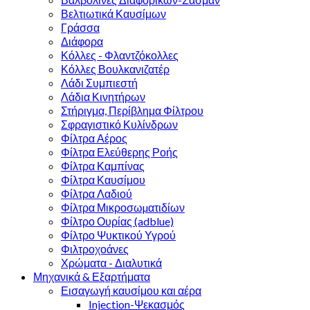
Βελτιωτικά Καυσίμων
Γράσσα
Διάφορα
Κόλλες - Φλαντζόκολλες
Κόλλες Βουλκανιζατέρ
Λάδι Συμπιεστή
Λάδια Κινητήρων
Στήριγμα, Περίβλημα Φίλτρου
Σφραγιστικό Κυλίνδρων
Φίλτρα Αέρος
Φίλτρα Ελεύθερης Ροής
Φίλτρα Καμπίνας
Φίλτρα Καυσίμου
Φίλτρα Λαδιού
Φίλτρα Μικροσωµατιδίων
Φίλτρο Ουρίας (adblue)
Φίλτρο Ψυκτικού Υγρού
Φιλτροχοάνες
Χρώματα - Διαλυτικά
Μηχανικά & Εξαρτήματα
Εισαγωγή καυσίμου και αέρα
Injection-Ψεκασμός