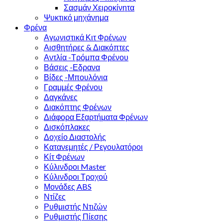
Σασμάν Χειροκίνητα
Ψυκτικό μηχάνημα
Φρένα
Αγωνιστικά Κιτ Φρένων
Αισθητήρες & Διακόπτες
Αντλία -Τρόμπα Φρένου
Βάσεις -Εδρανα
Βίδες -Μπουλόνια
Γραμμές Φρένου
Δαγκάνες
Διακόπτης Φρένων
Διάφορα Εξαρτήματα Φρένων
Δισκόπλακες
Δοχείο Διαστολής
Κατανεμητές / Ρεγουλατόροι
Κίτ Φρένων
Κύλινδροι Master
Κύλινδροι Τροχού
Μονάδες ABS
Ντίζες
Ρυθμιστής Ντιζών
Ρυθμιστής Πίεσης