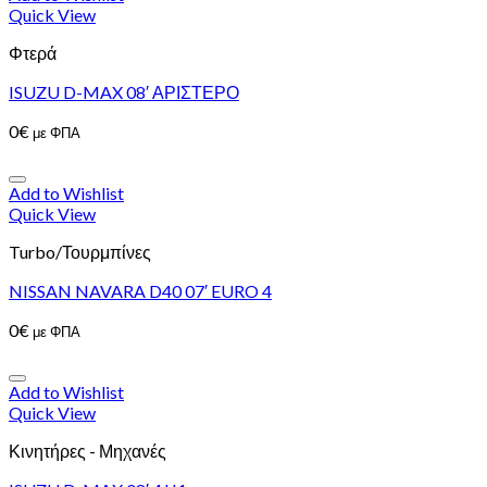
Quick View
Φτερά
ISUZU D-MAX 08′ ΑΡΙΣΤΕΡΟ
0
€
με ΦΠΑ
Add to Wishlist
Quick View
Turbo/Τουρμπίνες
NISSAN NAVARA D40 07′ EURO 4
0
€
με ΦΠΑ
Add to Wishlist
Quick View
Κινητήρες - Μηχανές