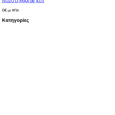
ISUZU D-MAX 08′ 4JJ1
0
€
με ΦΠΑ
Κατηγορίες