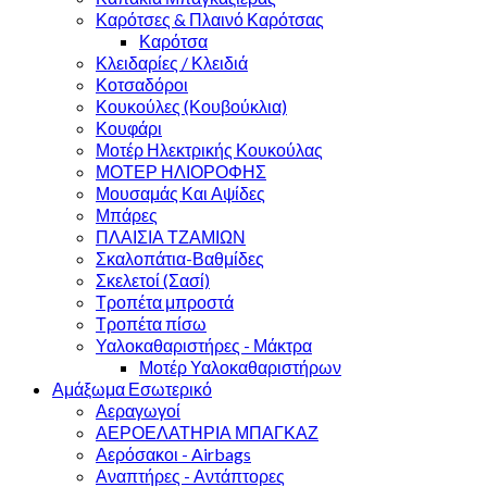
Καρότσες & Πλαινό Καρότσας
Καρότσα
Κλειδαρίες / Κλειδιά
Κοτσαδόροι
Κουκούλες (Κουβούκλια)
Κουφάρι
Μοτέρ Ηλεκτρικής Κουκούλας
ΜΟΤΕΡ ΗΛΙΟΡΟΦΗΣ
Μουσαμάς Και Αψίδες
Μπάρες
ΠΛΑΙΣΙΑ ΤΖΑΜΙΩΝ
Σκαλοπάτια-Βαθμίδες
Σκελετοί (Σασί)
Τροπέτα μπροστά
Τροπέτα πίσω
Υαλοκαθαριστήρες - Μάκτρα
Μοτέρ Υαλοκαθαριστήρων
Αμάξωμα Εσωτερικό
Αεραγωγοί
ΑΕΡΟΕΛΑΤΗΡΙΑ ΜΠΑΓΚΑΖ
Αερόσακοι - Airbags
Αναπτήρες - Αντάπτορες