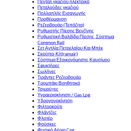
Πεντάλ γκαζιού ηλεκτρικό
Πεταλούδες γκαζιού
Πολλαπλής Εισαγωγής
Προθέρμανση
Ρεζερβουάρ (Τεπόζιτα)
Ρυθμιστής Πίεσης Βενζίνης
Ρυθμιστική Βαλβίδα Πίεσης, Σύστημα
Common Rail
Σετ Αντλία Πετρελαίου Και Μπέκ
Σκούπα-Κίτ(ramair)
Σύστημα Εξοικονόμησης Καυσίμου
Σφυκτήρες
Σωλήνες
Τιράντες Ρεζερβουάρ
Τρομπάκι Βοηθητικό
Τσιμούχες
Υγραεριοκίνηση / Gas Lpg
Υδρογονοκίνηση
Φιλτροκούτι
Φλάντζες
Φλοτέρ
Φούσκες
Φυσικό Αέριο Cng