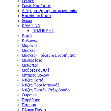
Γρίλιες
Γωνία Καρότσας
Διάφορα εξαρτήματα φανοποιίας
Επένδυση Καπό
Θόλοι
ΚΑΜΠΙΝΑ
ΤΕΜΠΕΛΗΣ
Καπό
Κολώνες
Μαρσπιέ
Μάσκες
Μάσκες - Γρίλιες & Εξαρτήματα
Μεντεσέδες
Μετώπες
Μούρες κομπλέ
Μπάρες Θόλων
Ντίζες Καπό
Ντίζες Πορτ Μπαγκάζ
Ντίζες Πορτάκι Ρεζερβουάρ
Ουρανοί
Παράθυρα
Πάτωμα
Πλαινή Πάντα