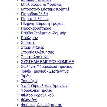
Μπιλιοφόροι & Φούσκες
Μπροστινό Σύστημα Κομπλέ
Πειροδακτύλιδα
Πείροι Ψαλιδιών
Πλήμνη -Εδραση Τροχού
Προσκρουστήρας
Ράβδοι Στρέψεως -Ζαμφόρ
Ρουλεμάν
Σούστες
Σταμπιλιζατέρ
Στοιχείο Ολίσθησης
Συνεμπλόκ + Κίτ
ΣΥΣΤΗΜΑ ΕΜΠΡΟΣ ΚΟΜΠΛΕ
Σωλήνες Υδραυλικού Τιμονιού
Ταινία Τιμονιού - Σερπαντίνα
Τιμόνι
Τσιμούχες
Υγρά Υδραυλικών Τιμονιών
Υδραυλικά Τιμόνια
Φίλτρο Υδραυλικού
Φλάντζες
Φούσκες Αερανάρτησης