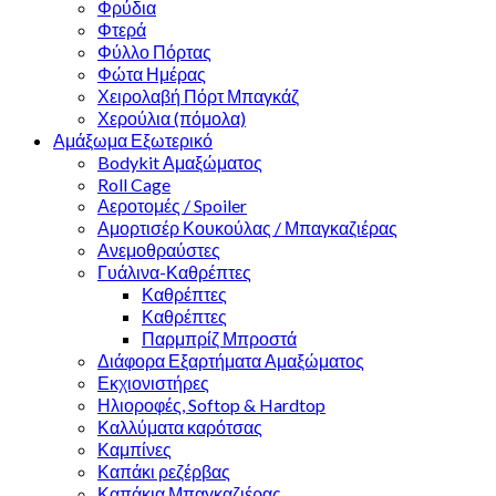
Φρύδια
Φτερά
Φύλλο Πόρτας
Φώτα Ημέρας
Χειρολαβή Πόρτ Μπαγκάζ
Χερούλια (πόμολα)
Αμάξωμα Εξωτερικό
Bodykit Αμαξώματος
Roll Cage
Αεροτομές / Spoiler
Αμορτισέρ Κουκούλας / Μπαγκαζιέρας
Ανεμοθραύστες
Γυάλινα-Καθρέπτες
Καθρέπτες
Καθρέπτες
Παρμπρίζ Μπροστά
Διάφορα Εξαρτήματα Αμαξώματος
Εκχιονιστήρες
Ηλιοροφές, Softop & Hardtop
Καλλύματα καρότσας
Καμπίνες
Καπάκι ρεζέρβας
Καπάκια Μπαγκαζιέρας