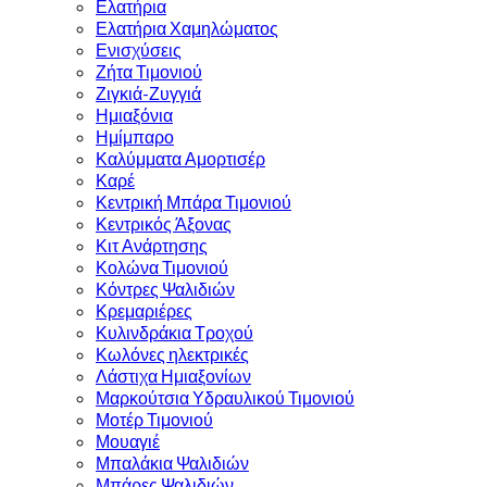
Ελατήρια
Ελατήρια Χαμηλώματος
Ενισχύσεις
Ζήτα Τιμονιού
Ζιγκιά-Ζυγγιά
Ημιαξόνια
Ημίμπαρο
Καλύμματα Αμορτισέρ
Καρέ
Κεντρική Μπάρα Τιμονιού
Κεντρικός Άξονας
Κιτ Ανάρτησης
Κολώνα Τιμονιού
Κόντρες Ψαλιδιών
Κρεμαριέρες
Κυλινδράκια Τροχού
Κωλόνες ηλεκτρικές
Λάστιχα Ημιαξονίων
Μαρκούτσια Υδραυλικού Τιμονιού
Μοτέρ Τιμονιού
Μουαγιέ
Μπαλάκια Ψαλιδιών
Μπάρες Ψαλιδιών