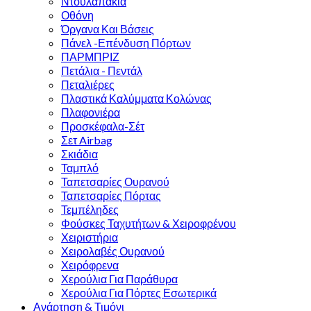
Ντουλαπάκια
Οθόνη
Όργανα Και Βάσεις
Πάνελ -Επένδυση Πόρτων
ΠΑΡΜΠΡΙΖ
Πετάλια - Πεντάλ
Πεταλιέρες
Πλαστικά Καλύμματα Κολώνας
Πλαφονιέρα
Προσκέφαλα-Σέτ
Σετ Airbag
Σκιάδια
Ταμπλό
Ταπετσαρίες Ουρανού
Ταπετσαρίες Πόρτας
Τεμπέληδες
Φούσκες Ταχυτήτων & Χειροφρένου
Χειριστήρια
Χειρολαβές Ουρανού
Χειρόφρενα
Χερούλια Για Παράθυρα
Χερούλια Για Πόρτες Εσωτερικά
Ανάρτηση & Τιμόνι