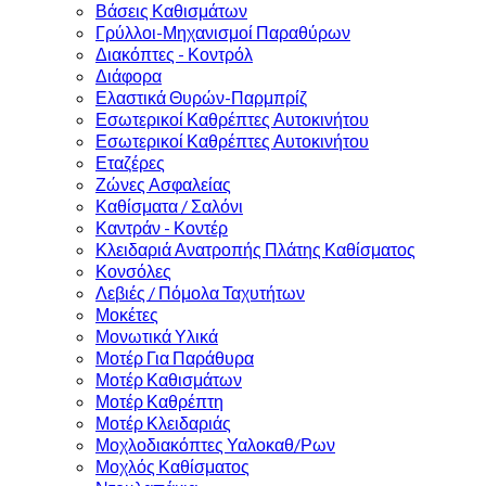
Βάσεις Καθισμάτων
Γρύλλοι-Μηχανισμοί Παραθύρων
Διακόπτες - Κοντρόλ
Διάφορα
Ελαστικά Θυρών-Παρμπρίζ
Εσωτερικοί Καθρέπτες Αυτοκινήτου
Εσωτερικοί Καθρέπτες Αυτοκινήτου
Εταζέρες
Ζώνες Ασφαλείας
Καθίσματα / Σαλόνι
Καντράν - Κοντέρ
Κλειδαριά Ανατροπής Πλάτης Καθίσματος
Κονσόλες
Λεβιές / Πόμολα Ταχυτήτων
Μοκέτες
Μονωτικά Υλικά
Μοτέρ Για Παράθυρα
Μοτέρ Καθισμάτων
Μοτέρ Καθρέπτη
Μοτέρ Κλειδαριάς
Μοχλοδιακόπτες Υαλοκαθ/Ρων
Μοχλός Καθίσματος