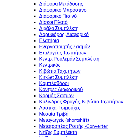
Διάφορα Μετάδοσης
Διαφορικό Μπροστινό
Διαφορικό Πισινό
Δίσκοι Πλατό
Διχάλα Συμπλέκτη
Δορυφόρος, Διαφορικό
Ελατήρια
Ενεργοποιητής Σασμάν
Επιλογέας Ταχυτήτων
Κεντρ. Ρουλεμάν Συμπλέκτη
Κεντρικός
Κιβώτια Ταχυτήτων
Κιτ-Set Συμπλέκτη
Κομπλαδόροι
Κόντρες Διαφορικού
Κορμός Σασμάν
Κύλινδρος Φραγής, Κιβώτιο Ταχυτήτων
Λάστιχα-Τσιμούχες
Μεσαία Τριβή
Μεταγωγείς (shortshift)
Μετατροπέας Ροπής -Converter
Ντίζες Συμπλέκτη