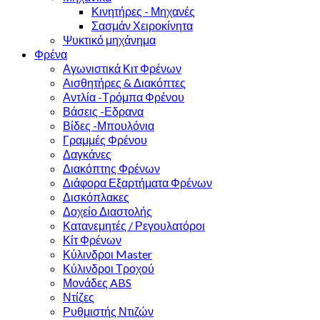
Κινητήρες - Μηχανές
Σασμάν Χειροκίνητα
Ψυκτικό μηχάνημα
Φρένα
Αγωνιστικά Κιτ Φρένων
Αισθητήρες & Διακόπτες
Αντλία -Τρόμπα Φρένου
Βάσεις -Εδρανα
Βίδες -Μπουλόνια
Γραμμές Φρένου
Δαγκάνες
Διακόπτης Φρένων
Διάφορα Εξαρτήματα Φρένων
Δισκόπλακες
Δοχείο Διαστολής
Κατανεμητές / Ρεγουλατόροι
Κίτ Φρένων
Κύλινδροι Master
Κύλινδροι Τροχού
Μονάδες ABS
Ντίζες
Ρυθμιστής Ντιζών