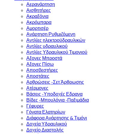
Αερανάρτηση
Αισθητήρες
Ακραξόνια
Ακρόμπαρα
Αμορτισέρ
Ανάρτηση Ρυθμιζόμενη
Αντλίες ηλεκτροϋδραυλικών
Αντλίες υδραυλικού
Αντλίες Υδραυλικού Τιμονιού
Αξονες Μπροστά
Αξονες Πίσω
Αποσβεστήρες
Αποστάτες
Αρθρώσεις -Σετ Άρθρωσης
Ατέρμονες
Βάσεις -Υποδοχές Εδρανα
Βίδες -Μπουλόνια -Παξιμάδια
Γέφυρες
Γόνατα Ελατηρίων
Διάφορα Ανάρτησης & Τιμόνι
Δοχεία Υδραυλικού
Δοχείο Διαστολής