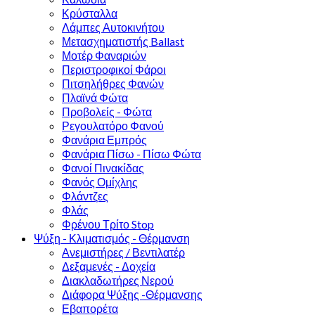
Κρύσταλλα
Λάμπες Αυτοκινήτου
Μετασχηματιστής Ballast
Μοτέρ Φαναριών
Περιστροφικοί Φάροι
Πιτσηλήθρες Φανών
Πλαϊνά Φώτα
Προβολείς - Φώτα
Ρεγουλατόρο Φανού
Φανάρια Εμπρός
Φανάρια Πίσω - Πίσω Φώτα
Φανοί Πινακίδας
Φανός Ομίχλης
Φλάντζες
Φλάς
Φρένου Τρίτο Stop
Ψύξη - Κλιματισμός - Θέρμανση
Ανεμιστήρες / Βεντιλατέρ
Δεξαμενές - Δοχεία
Διακλαδωτήρες Νερού
Διάφορα Ψύξης -Θέρμανσης
Εβαπορέτα