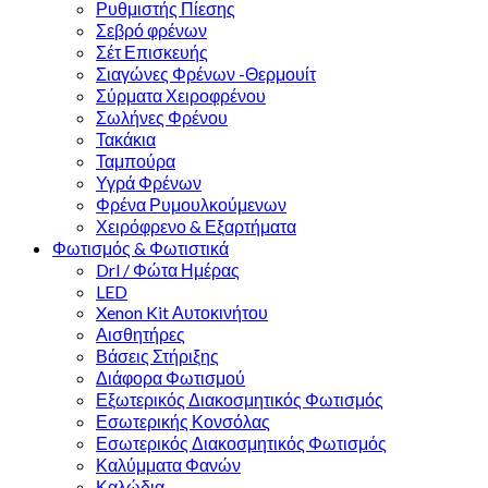
Ρυθμιστής Πίεσης
Σεβρό φρένων
Σέτ Επισκευής
Σιαγώνες Φρένων -Θερμουίτ
Σύρματα Χειροφρένου
Σωλήνες Φρένου
Τακάκια
Ταμπούρα
Υγρά Φρένων
Φρένα Ρυμουλκούμενων
Χειρόφρενο & Εξαρτήματα
Φωτισμός & Φωτιστικά
Drl / Φώτα Ημέρας
LED
Xenon Kit Αυτοκινήτου
Αισθητήρες
Βάσεις Στήριξης
Διάφορα Φωτισμού
Εξωτερικός Διακοσμητικός Φωτισμός
Εσωτερικής Κονσόλας
Εσωτερικός Διακοσμητικός Φωτισμός
Καλύμματα Φανών
Καλώδια