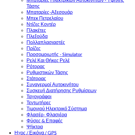
Τάσης
Μπαταρίες-Αξεσουάρ
Μπεκ Πετρελαίου
Ντίζες Κοντέρ
Πλακέτες
Πλεξούδα
Πολλαπλασιαστές
Πρίζες
Προσομοιωτής - Simulator
Ρελέ Και Θήκες Ρελέ
Ρότορας
Ρυθμιστικών Τάσης
Στάτορας
Συναγερμοί Αυτοκινήτου
Συσκευή Διατήρησης Ρυθμίσεων
Ταχογράφοι
Τεντωτήρες
Τιμονιού Ηλεκτρικό Σύστημα
Φλασέρ- Φλασιέρα
Φύσες & Επαφές
Ψήκτρα
Ηχος / Εικόνα / GPS