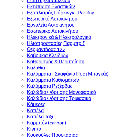
Είδη Βιβλιοπωλείου
Εκτύπωση Ελαστικών
Εξοπλισμός Πάρκινγκ - Parking
Εξωτερικό Αυτοκινήτου
Εργαλεία Αυτοκινήτου
Εσωτερικό Αυτοκινήτου
Ηλεκτρονικά & Ηλεκτρολογικά
Ηλιοπροστασίες Παρμπρίζ
Θερμαντήρας 12v
Καβούκια Κλειδιών
Καθαρισμός & Περιποίηση
Καλάθια
Καλύμματα - Σκαφάκια Πορτ Μπαγκάζ
Καλύμματα Καθισμάτων
Καλύμματα Ρεζέρβας
Καλώδιο Φόρτισης Μονοφασικό
Καλώδιο Φόρτισης Τριφασικό
Κάμερες
Καπέλα
Καπέλα Ταξι
Καρμπόν (carbon)
Κινητά
Κουκούλες Προστασίας