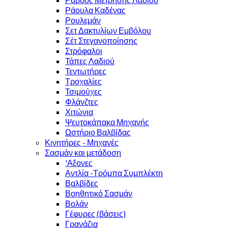
Ράουλα Καδένας
Ρουλεμάν
Σετ Δακτυλίων Εμβόλου
Σέτ Στεγανοποίησης
Στρόφαλοι
Τάπες Λαδιού
Τεντωτήρες
Τροχαλίες
Τσιμούχες
Φλάνζτες
Χιτώνια
Ψευτοκάπακα Μηχανής
Ωστήριο Βαλβίδας
Κινητήρες - Μηχανές
Σασμάν και μετάδοση
'Αξονες
Αντλία -Τρόμπα Συμπλέκτη
Βαλβίδες
Βοηθητικό Σασμάν
Βολάν
Γέφυρες (βάσεις)
Γρανάζια