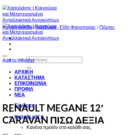
Αρχική σελίδα
/
Αμάξωμα - Είδη Φανοποιίας
/
Πόρτες
Αναζήτηση
Add to Wishlist
για:
ΑΡΧΙΚΗ
ΚΑΤΑΣΤΗΜΑ
ΕΠΙΚΟΙΝΩΝΙΑ
ΠΡΟΦΙΛ
ΝΕΑ
RENAULT MEGANE 12′
Σύνδεση
Καλάθι /
0
€
0
CARAVAN ΠΙΣΩ ΔΕΞΙΑ
Κανένα προϊόν στο καλάθι σας.