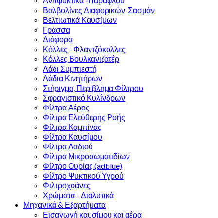
Αντιψυκτικά -Παραφλού
Βαλβολίνες Διαφορικών-Σασμάν
Βελτιωτικά Καυσίμων
Γράσσα
Διάφορα
Κόλλες - Φλαντζόκολλες
Κόλλες Βουλκανιζατέρ
Λάδι Συμπιεστή
Λάδια Κινητήρων
Στήριγμα, Περίβλημα Φίλτρου
Σφραγιστικό Κυλίνδρων
Φίλτρα Αέρος
Φίλτρα Ελεύθερης Ροής
Φίλτρα Καμπίνας
Φίλτρα Καυσίμου
Φίλτρα Λαδιού
Φίλτρα Μικροσωµατιδίων
Φίλτρο Ουρίας (adblue)
Φίλτρο Ψυκτικού Υγρού
Φιλτροχοάνες
Χρώματα - Διαλυτικά
Μηχανικά & Εξαρτήματα
Εισαγωγή καυσίμου και αέρα