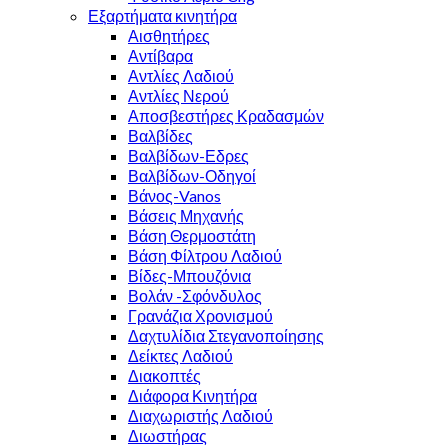
Εξαρτήματα κινητήρα
Αισθητήρες
Αντίβαρα
Αντλίες Λαδιού
Αντλίες Νερού
Αποσβεστήρες Κραδασμών
Βαλβίδες
Βαλβίδων-Εδρες
Βαλβίδων-Οδηγοί
Βάνος-Vanos
Βάσεις Μηχανής
Βάση Θερμοστάτη
Βάση Φίλτρου Λαδιού
Βίδες-Μπουζόνια
Βολάν -Σφόνδυλος
Γρανάζια Χρονισμού
Δαχτυλίδια Στεγανοποίησης
Δείκτες Λαδιού
Διακοπτές
Διάφορα Κινητήρα
Διαχωριστής Λαδιού
Διωστήρας