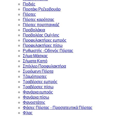
Ποδιές
Πορτάκι Ρεζερβουάρ
Πόρτες
Πόρτες καρότσας
Πόρτες πορτπαγκάζ
Προβολάκια
Προβολέας Ομίχλης
Προφυλακτήρες εμπρός
Προφυλακτήρες πίσω
Ρυθμιστής -Οδηγός Πόρτας
Σήμα Μάσκας
Σήματα Καπό
Σπόιλερ Προφυλακτήρα
Συρόμενη Πόρτα
Τζαμόπορτες
Τραβέρσες εμπρός
Τραβέρσες πίσω
Φανάρια εμπρός
Φανάρια πίσω
Φανοστάτης
Φάσες Πόρτας - Προσατευτικά Πόρτας
Φλας