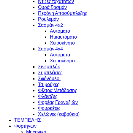
Ντίζες ταχυτήτων
Ουρά Σασμάν
Περόνη Αποσύμπλεξης
Ρουλεμάν
Σασμάν 4x2
Αυτόματο
Ημιαυτόματο
Χειροκίνητο
Σασμάν 4x4
Αυτόματα
Χειροκίνητα
Σινεμπλόκ
Συμπλέκτες
Σφόνδυλοι
Τσιμούχες
Φίλτρα Μετάδοσης
Φλάντζες
Φορέας Γραναζιών
Φουρκέτες
Χελώνες (καβούκια)
ΤΕΜΠΕΛΗΣ
Φορτηγών
Μηχανικά