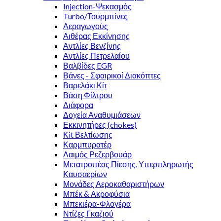
Injection-Ψεκασμός
Turbo/Τουρμπίνες
Αεραγωγούς
Αιθέρας Εκκίνησης
Αντλίες Βενζίνης
Αντλίες Πετρελαίου
Βαλβίδες EGR
Βάνες - Σφαιρικοί Διακόπτες
Βαρελάκι Κίτ
Βάση Φίλτρου
Διάφορα
Δοχεία Αναθυμιάσεων
Εκκινητήρες (chokes)
Κit Βελτίωσης
Καρμπυρατέρ
Λαιμός Ρεζερβουάρ
Μετατροπέας Πίεσης, Υπερπληρωτής
Καυσαερίων
Μονάδες Αεροκαθαριστήρων
Μπέκ & Ακροφύσια
Μπεκιέρα-Φλογέρα
Ντίζες Γκαζιού