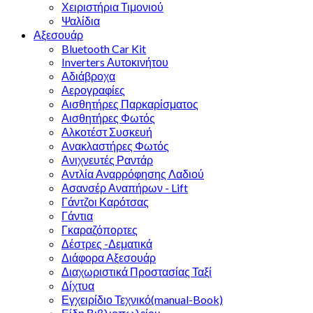
Χειριστήρια Τιμονιού
Ψαλίδια
Αξεσουάρ
Bluetooth Car Kit
Inverters Αυτοκινήτου
Αδιάβροχα
Αερογραφίες
Αισθητήρες Παρκαρίσματος
Αισθητήρες Φωτός
Αλκοτέστ Συσκευή
Ανακλαστήρες Φωτός
Ανιχνευτές Ραντάρ
Αντλία Αναρρόφησης Λαδιού
Ασανσέρ Αναπήρων - Lift
Γάντζοι Καρότσας
Γάντια
Γκαραζόπορτες
Δέστρες -Δεματικά
Διάφορα Αξεσουάρ
Διαχωριστικά Προστασίας Ταξί
Δίχτυα
Εγχειρίδιο Τεχνικό(manual-Book)