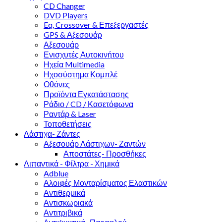
CD Changer
DVD Players
Eq, Crossover & Επεξεργαστές
GPS & Αξεσουάρ
Αξεσουάρ
Ενισχυτές Αυτοκινήτου
Ηχεία Multimedia
Ηχοσύστημα Κομπλέ
Οθόνες
Προϊόντα Εγκατάστασης
Ράδιο / CD / Κασετόφωνα
Ραντάρ & Laser
Τοποθετήσεις
Λάστιχα- Ζάντες
Αξεσουάρ Λάστιχων- Ζαντών
Αποστάτες- Προσθήκες
Λιπαντικά - Φίλτρα - Χημικά
Adblue
Αλοιφές Μονταρίσματος Ελαστικών
Αντιθερμικά
Αντισκωριακά
Αντιτριβικά