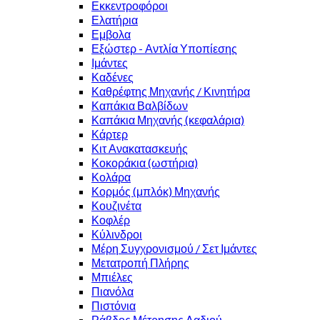
Εκκεντροφόροι
Ελατήρια
Εμβολα
Εξώστερ - Αντλία Υποπίεσης
Ιμάντες
Καδένες
Καθρέφτης Μηχανής / Κινητήρα
Καπάκια Βαλβίδων
Καπάκια Μηχανής (κεφαλάρια)
Κάρτερ
Κιτ Ανακατασκευής
Κοκοράκια (ωστήρια)
Κολάρα
Κορμός (μπλόκ) Μηχανής
Κουζινέτα
Κοφλέρ
Κύλινδροι
Μέρη Συγχρονισμού / Σετ Ιμάντες
Μετατροπή Πλήρης
Μπιέλες
Πιανόλα
Πιστόνια
Ράβδος Μέτρησης Λαδιού