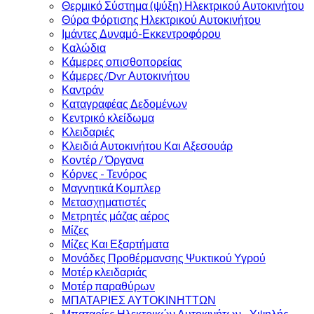
Θερμικό Σύστημα (ψύξη) Ηλεκτρικού Αυτοκινήτου
Θύρα Φόρτισης Ηλεκτρικού Αυτοκινήτου
Ιμάντες Δυναμό-Εκκεντροφόρου
Καλώδια
Κάμερες οπισθοπορείας
Κάμερες/Dvr Αυτοκινήτου
Καντράν
Καταγραφέας Δεδομένων
Κεντρικό κλείδωμα
Κλειδαριές
Κλειδιά Αυτοκινήτου Και Αξεσουάρ
Κοντέρ / Όργανα
Κόρνες - Τενόρος
Μαγνητικά Κομπλερ
Μετασχηματιστές
Μετρητές μάζας αέρος
Μίζες
Μίζες Και Εξαρτήματα
Μονάδες Προθέρμανσης Ψυκτικού Υγρού
Μοτέρ κλειδαριάς
Μοτέρ παραθύρων
ΜΠΑΤΑΡΙΕΣ ΑΥΤΟΚΙΝΗΤΤΩΝ
Μπαταρίες Ηλεκτρικών Αυτοκινήτων - Υψηλής