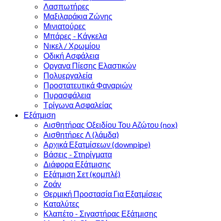
Λασπωτήρες
Μαξιλαράκια Ζώνης
Μινιατούρες
Μπάρες - Κάγκελα
Νικελ / Χρωμίου
Οδική Ασφάλεια
Οργανα Πίεσης Ελαστικών
Πολυεργαλεία
Προστατευτικά Φαναριών
Πυρασφάλεια
Τρίγωνα Ασφαλείας
Εξάτμιση
Αισθητήρας Οξειδίου Του Αζώτου (nox)
Αισθητήρες Λ (λάμδα)
Αρχικά Εξατμίσεων (downpipe)
Βάσεις - Στηρίγματα
Διάφορα Εξάτμισης
Εξάτμιση Σετ (κομπλέ)
Ζοάν
Θερμική Προστασία Για Εξατμίσεις
Καταλύτες
Κλαπέτο - Σιγαστήρας Εξάτμισης