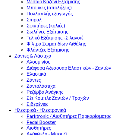
Μεσαίο Καζάνι Εξάτμισης
Μπούκες (απολήξεις)
Πολλαπλής εξαγωγής
Σπιράλ
Σφικτήρες (κολιές)
Σωλήνες Εξάτμισης
Τελικό Εξάτμισης -Σιλανσιέ
Φίλτρα Σωματιδίων Αιθάλης
Φλάντζες Εξάτμισης
Ζάντες & Λάστιχα
Αλουμινίου
Διάφορα Αξεσουάρ Ελαστικών - Ζαντών
Ελαστικά
Ζάντες
Ζαντολάστιχα
Ρεζέρβα Ανάγκης
Σέτ Κομπλέ Ζαντών / Τροχών
Σιδερένιες
Ηλεκτρικά - Ηλεκτρονικά
Parktronic / Αισθητήρες Παρκαρίσματος
Pedal Booster
Αισθητήρες
Ανάφλεξη - Μπουζί