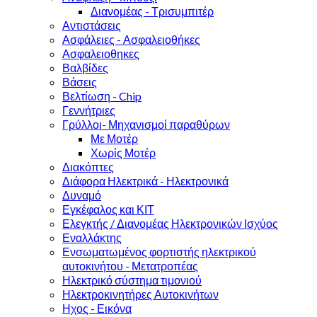
Διανομέας - Τρισυμπιτέρ
Αντιστάσεις
Ασφάλειες - Ασφαλειοθήκες
Ασφαλειοθηκες
Βαλβίδες
Βάσεις
Βελτίωση - Chip
Γεννήτριες
Γρύλλοι- Μηχανισμοί παραθύρων
Με Μοτέρ
Χωρίς Μοτέρ
Διακόπτες
Διάφορα Ηλεκτρικά - Ηλεκτρονικά
Δυναμό
Εγκέφαλος και ΚΙΤ
Ελεγκτής / Διανομέας Ηλεκτρονικών Ισχύος
Εναλλάκτης
Ενσωματωμένος φορτιστής ηλεκτρικού
αυτοκινήτου - Μετατροπέας
Ηλεκτρικό σύστημα τιμονιού
Ηλεκτροκινητήρες Αυτοκινήτων
Ηχος - Εικόνα