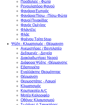
Προβολείς - Φώτα
Ρεγουλατόρο Φανού
Φανάρια Εμπρός
Φανάρια Πίσω - Πίσω Φώτα
Φανοί Πινακίδας
Φανός Ομίχλης
Φλάντζες
Φλάς
Φρένου Τρίτο Stop
Ψύξη - Κλιματισμός - Θέρμανση
Ανεμιστήρες / Βεντιλατέρ
Δεξαμενές - Δοχεία
Διακλαδωτήρες Νερού
Διάφορα Ψύξης -Θέρμανσης
Εβαπορέτα
Εναλλάκτης Θερμότητας
Θέρμανση
Θερμοστάτες - Λαιμοί
Κλιματισμός
Κομπρεσέρ A/C
Μοτέρ Καλοριφέρ
Οθόνες Κλιαμτισμού
Σωλήνες & Σφιγκτήρες