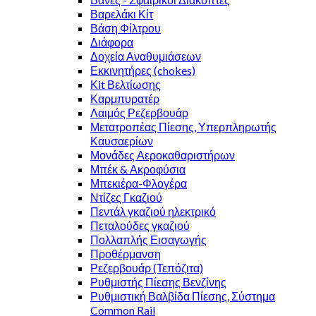
Βαρελάκι Κίτ
Βάση Φίλτρου
Διάφορα
Δοχεία Αναθυμιάσεων
Εκκινητήρες (chokes)
Κit Βελτίωσης
Καρμπυρατέρ
Λαιμός Ρεζερβουάρ
Μετατροπέας Πίεσης, Υπερπληρωτής
Καυσαερίων
Μονάδες Αεροκαθαριστήρων
Μπέκ & Ακροφύσια
Μπεκιέρα-Φλογέρα
Ντίζες Γκαζιού
Πεντάλ γκαζιού ηλεκτρικό
Πεταλούδες γκαζιού
Πολλαπλής Εισαγωγής
Προθέρμανση
Ρεζερβουάρ (Τεπόζιτα)
Ρυθμιστής Πίεσης Βενζίνης
Ρυθμιστική Βαλβίδα Πίεσης, Σύστημα
Common Rail