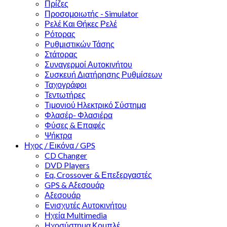
Πρίζες
Προσομοιωτής - Simulator
Ρελέ Και Θήκες Ρελέ
Ρότορας
Ρυθμιστικών Τάσης
Στάτορας
Συναγερμοί Αυτοκινήτου
Συσκευή Διατήρησης Ρυθμίσεων
Ταχογράφοι
Τεντωτήρες
Τιμονιού Ηλεκτρικό Σύστημα
Φλασέρ- Φλασιέρα
Φύσες & Επαφές
Ψήκτρα
Ηχος / Εικόνα / GPS
CD Changer
DVD Players
Eq, Crossover & Επεξεργαστές
GPS & Αξεσουάρ
Αξεσουάρ
Ενισχυτές Αυτοκινήτου
Ηχεία Multimedia
Ηχοσύστημα Κομπλέ