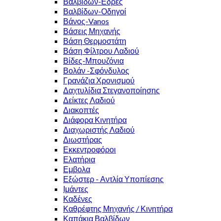
Βαλβίδων-Εδρες
Βαλβίδων-Οδηγοί
Βάνος-Vanos
Βάσεις Μηχανής
Βάση Θερμοστάτη
Βάση Φίλτρου Λαδιού
Βίδες-Μπουζόνια
Βολάν -Σφόνδυλος
Γρανάζια Χρονισμού
Δαχτυλίδια Στεγανοποίησης
Δείκτες Λαδιού
Διακοπτές
Διάφορα Κινητήρα
Διαχωριστής Λαδιού
Διωστήρας
Εκκεντροφόροι
Ελατήρια
Εμβολα
Εξώστερ - Αντλία Υποπίεσης
Ιμάντες
Καδένες
Καθρέφτης Μηχανής / Κινητήρα
Καπάκια Βαλβίδων