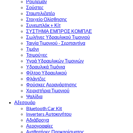
Ρουλεμάν
Σούστες
Σταμπιλιζατέρ
Στοιχείο Ολίσθησης
Συνεμπλόκ + Κίτ
ΣΥΣΤΗΜΑ ΕΜΠΡΟΣ ΚΟΜΠΛΕ
Σωλήνες Υδραυλικού Τιμονιού
Ταινία Τιμονιού - Σερπαντίνα
Τιμόνι
Τσιμούχες
Υγρά Υδραυλικών Τιμονιών
Υδραυλικά Τιμόνια
Φίλτρο Υδραυλικού
Φλάντζες
Φούσκες Αερανάρτησης
Χειριστήρια Τιμονιού
Ψαλίδια
Αξεσουάρ
Bluetooth Car Kit
Inverters Αυτοκινήτου
Αδιάβροχα
Αερογραφίες
Αισθητήρες Παρκαρίσματος