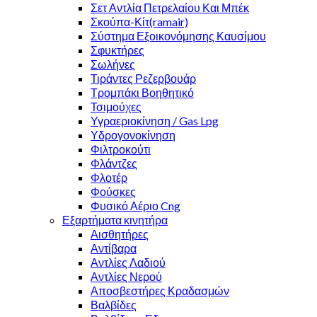
Σετ Αντλία Πετρελαίου Και Μπέκ
Σκούπα-Κίτ(ramair)
Σύστημα Εξοικονόμησης Καυσίμου
Σφυκτήρες
Σωλήνες
Τιράντες Ρεζερβουάρ
Τρομπάκι Βοηθητικό
Τσιμούχες
Υγραεριοκίνηση / Gas Lpg
Υδρογονοκίνηση
Φιλτροκούτι
Φλάντζες
Φλοτέρ
Φούσκες
Φυσικό Αέριο Cng
Εξαρτήματα κινητήρα
Αισθητήρες
Αντίβαρα
Αντλίες Λαδιού
Αντλίες Νερού
Αποσβεστήρες Κραδασμών
Βαλβίδες