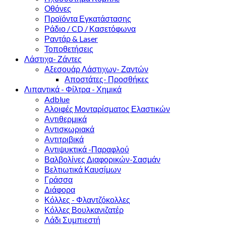
Οθόνες
Προϊόντα Εγκατάστασης
Ράδιο / CD / Κασετόφωνα
Ραντάρ & Laser
Τοποθετήσεις
Λάστιχα- Ζάντες
Αξεσουάρ Λάστιχων- Ζαντών
Αποστάτες- Προσθήκες
Λιπαντικά - Φίλτρα - Χημικά
Adblue
Αλοιφές Μονταρίσματος Ελαστικών
Αντιθερμικά
Αντισκωριακά
Αντιτριβικά
Αντιψυκτικά -Παραφλού
Βαλβολίνες Διαφορικών-Σασμάν
Βελτιωτικά Καυσίμων
Γράσσα
Διάφορα
Κόλλες - Φλαντζόκολλες
Κόλλες Βουλκανιζατέρ
Λάδι Συμπιεστή