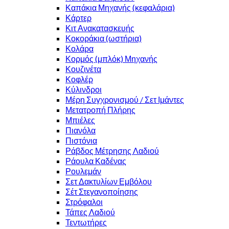
Καπάκια Μηχανής (κεφαλάρια)
Κάρτερ
Κιτ Ανακατασκευής
Κοκοράκια (ωστήρια)
Κολάρα
Κορμός (μπλόκ) Μηχανής
Κουζινέτα
Κοφλέρ
Κύλινδροι
Μέρη Συγχρονισμού / Σετ Ιμάντες
Μετατροπή Πλήρης
Μπιέλες
Πιανόλα
Πιστόνια
Ράβδος Μέτρησης Λαδιού
Ράουλα Καδένας
Ρουλεμάν
Σετ Δακτυλίων Εμβόλου
Σέτ Στεγανοποίησης
Στρόφαλοι
Τάπες Λαδιού
Τεντωτήρες