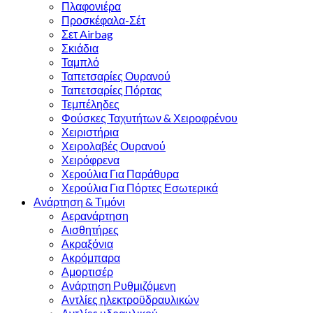
Πλαφονιέρα
Προσκέφαλα-Σέτ
Σετ Airbag
Σκιάδια
Ταμπλό
Ταπετσαρίες Ουρανού
Ταπετσαρίες Πόρτας
Τεμπέληδες
Φούσκες Ταχυτήτων & Χειροφρένου
Χειριστήρια
Χειρολαβές Ουρανού
Χειρόφρενα
Χερούλια Για Παράθυρα
Χερούλια Για Πόρτες Εσωτερικά
Ανάρτηση & Τιμόνι
Αερανάρτηση
Αισθητήρες
Ακραξόνια
Ακρόμπαρα
Αμορτισέρ
Ανάρτηση Ρυθμιζόμενη
Αντλίες ηλεκτροϋδραυλικών