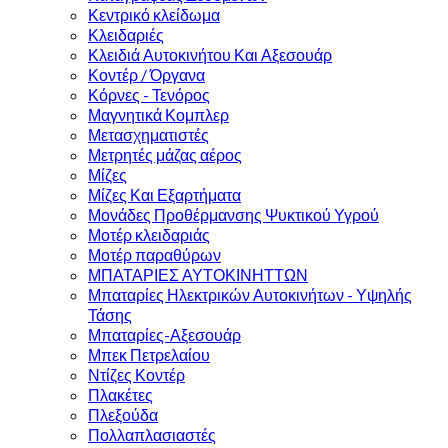
Κεντρικό κλείδωμα
Κλειδαριές
Κλειδιά Αυτοκινήτου Και Αξεσουάρ
Κοντέρ / Όργανα
Κόρνες - Τενόρος
Μαγνητικά Κομπλερ
Μετασχηματιστές
Μετρητές μάζας αέρος
Μίζες
Μίζες Και Εξαρτήματα
Μονάδες Προθέρμανσης Ψυκτικού Υγρού
Μοτέρ κλειδαριάς
Μοτέρ παραθύρων
ΜΠΑΤΑΡΙΕΣ ΑΥΤΟΚΙΝΗΤΤΩΝ
Μπαταρίες Ηλεκτρικών Αυτοκινήτων - Υψηλής
Τάσης
Μπαταρίες-Αξεσουάρ
Μπεκ Πετρελαίου
Ντίζες Κοντέρ
Πλακέτες
Πλεξούδα
Πολλαπλασιαστές