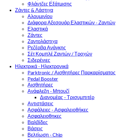
Φλάντζες Εξάτμισης
Ζάντες & Λάστιχα
Αλουμινίου
Διάφορα Αξεσουάρ Ελαστικών - Ζαντών
Ελαστικά
Ζάντες
Ζαντολάστιχα
Ρεζέρβα Ανάγκης
Σέτ Κομπλέ Ζαντών / Τροχών
Σιδερένιες
Ηλεκτρικά - Ηλεκτρονικά
Parktronic / Αισθητήρες Παρκαρίσματος
Pedal Booster
Αισθητήρες
Ανάφλεξη - Μπουζί
Διανομέας - Τρισυμπιτέρ
Αντιστάσεις
Ασφάλειες - Ασφαλειοθήκες
Ασφαλειοθηκες
Βαλβίδες
Βάσεις
Βελτίωση - Chip