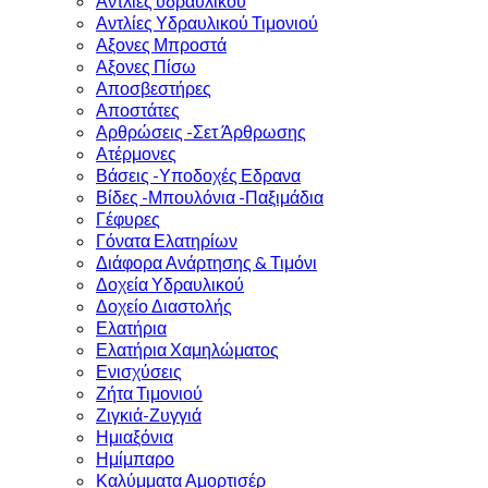
Αντλίες υδραυλικού
Αντλίες Υδραυλικού Τιμονιού
Αξονες Μπροστά
Αξονες Πίσω
Αποσβεστήρες
Αποστάτες
Αρθρώσεις -Σετ Άρθρωσης
Ατέρμονες
Βάσεις -Υποδοχές Εδρανα
Βίδες -Μπουλόνια -Παξιμάδια
Γέφυρες
Γόνατα Ελατηρίων
Διάφορα Ανάρτησης & Τιμόνι
Δοχεία Υδραυλικού
Δοχείο Διαστολής
Ελατήρια
Ελατήρια Χαμηλώματος
Ενισχύσεις
Ζήτα Τιμονιού
Ζιγκιά-Ζυγγιά
Ημιαξόνια
Ημίμπαρο
Καλύμματα Αμορτισέρ