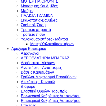
ΜΟΤΕΡ ΗΛΙΟΡΟΦΗΣ
Μουσαμάς Και Αψίδες
Μπάρες
ΠΛΑΙΣΙΑ ΤΖΑΜΙΩΝ
Σκαλοπάτια-Βαθμίδες
Σκελετοί (Σασί)
Τροπέτα μπροστά
Τροπέτα πίσω
Υαλοκαθαριστήρες - Μάκτρα
Μοτέρ Υαλοκαθαριστήρων
Αμάξωμα Εσωτερικό
Αεραγωγοί
ΑΕΡΟΕΛΑΤΗΡΙΑ ΜΠΑΓΚΑΖ
Αερόσακοι - Airbags
Αναπτήρες - Αντάπτορες
Βάσεις Καθισμάτων
Γρύλλοι-Μηχανισμοί Παραθύρων
Διακόπτες - Κοντρόλ
Διάφορα
Ελαστικά Θυρών-Παρμπρίζ
Εσωτερικοί Καθρέπτες Αυτοκινήτου
Εσωτερικοί Καθρέπτες Αυτοκινήτου
Εταζέρες