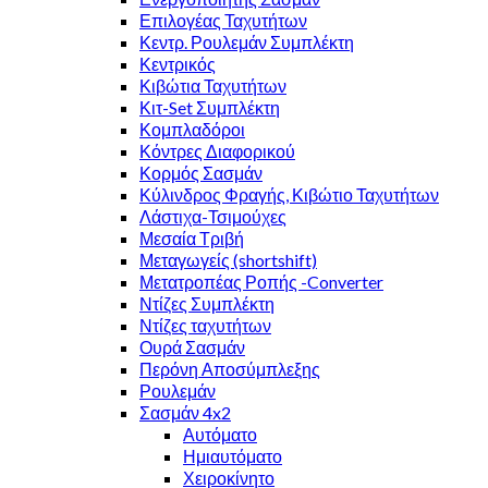
Επιλογέας Ταχυτήτων
Κεντρ. Ρουλεμάν Συμπλέκτη
Κεντρικός
Κιβώτια Ταχυτήτων
Κιτ-Set Συμπλέκτη
Κομπλαδόροι
Κόντρες Διαφορικού
Κορμός Σασμάν
Κύλινδρος Φραγής, Κιβώτιο Ταχυτήτων
Λάστιχα-Τσιμούχες
Μεσαία Τριβή
Μεταγωγείς (shortshift)
Μετατροπέας Ροπής -Converter
Ντίζες Συμπλέκτη
Ντίζες ταχυτήτων
Ουρά Σασμάν
Περόνη Αποσύμπλεξης
Ρουλεμάν
Σασμάν 4x2
Αυτόματο
Ημιαυτόματο
Χειροκίνητο