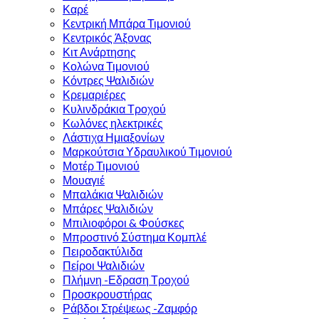
Καρέ
Κεντρική Μπάρα Τιμονιού
Κεντρικός Άξονας
Κιτ Ανάρτησης
Κολώνα Τιμονιού
Κόντρες Ψαλιδιών
Κρεμαριέρες
Κυλινδράκια Τροχού
Κωλόνες ηλεκτρικές
Λάστιχα Ημιαξονίων
Μαρκούτσια Υδραυλικού Τιμονιού
Μοτέρ Τιμονιού
Μουαγιέ
Μπαλάκια Ψαλιδιών
Μπάρες Ψαλιδιών
Μπιλιοφόροι & Φούσκες
Μπροστινό Σύστημα Κομπλέ
Πειροδακτύλιδα
Πείροι Ψαλιδιών
Πλήμνη -Εδραση Τροχού
Προσκρουστήρας
Ράβδοι Στρέψεως -Ζαμφόρ