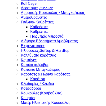
Roll Cage
Αεροτομές / Spoiler
Αμορτισέρ Κουκούλας / Μπαγκαζιέρας
Ανεμοθραύστες
Γυάλινα-Καθρέπτες
Καθρέπτες
Καθρέπτες
Παρμπρίζ Μπροστά
Διάφορα Εξαρτήματα Αμαξώματος
Εκχιονιστήρες
Ηλιοροφές, Softop & Hardtop
Καλλύματα καρότσας
Καμπίνες
Καπάκι ρεζέρβας
Καπάκια Μπαγκαζιέρας
Καρότσες & Πλαινό Καρότσας
Καρότσα
Κλειδαρίες / Κλειδιά
Κοτσαδόροι
Κουκούλες (Κουβούκλια)
Κουφάρι
Μοτέρ Ηλεκτρικής Κουκούλας