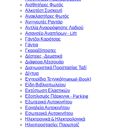
Αισθητήρες Φωτός
Αλκοτέστ Συσκευή
Ανακλαστήρες Φωτός
Ανιχνευτές Ραντάρ
Αντλία Αναρρόφησης Λαδιού
Ασανσέρ Αναπήρων - Lift
Γάντζοι Καρότσας
Γάντια
Γκαραζόπορτες
Δέστρες -Δεματικά
Διάφορα Αξεσουάρ
Διαχωριστικά Προστασίας Ταξί
Δίχτυα
Εγχειρίδιο Τεχνικό(manual-Book)
Είδη Βιβλιοπωλείου
Εκτύπωση Ελαστικών
Εξοπλισμός Πάρκινγκ - Parking
Εξωτερικό Αυτοκινήτου
Εργαλεία Αυτοκινήτου
Εσωτερικό Αυτοκινήτου
Ηλεκτρονικά & Ηλεκτρολογικά
Ηλιοπροστασίες Παρμπρίζ