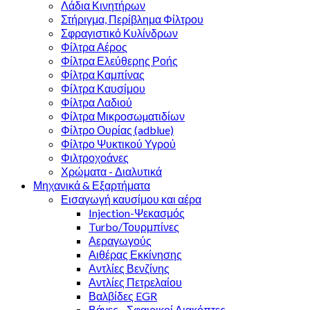
Λάδια Κινητήρων
Στήριγμα, Περίβλημα Φίλτρου
Σφραγιστικό Κυλίνδρων
Φίλτρα Αέρος
Φίλτρα Ελεύθερης Ροής
Φίλτρα Καμπίνας
Φίλτρα Καυσίμου
Φίλτρα Λαδιού
Φίλτρα Μικροσωµατιδίων
Φίλτρο Ουρίας (adblue)
Φίλτρο Ψυκτικού Υγρού
Φιλτροχοάνες
Χρώματα - Διαλυτικά
Μηχανικά & Εξαρτήματα
Εισαγωγή καυσίμου και αέρα
Injection-Ψεκασμός
Turbo/Τουρμπίνες
Αεραγωγούς
Αιθέρας Εκκίνησης
Αντλίες Βενζίνης
Αντλίες Πετρελαίου
Βαλβίδες EGR
Βάνες - Σφαιρικοί Διακόπτες