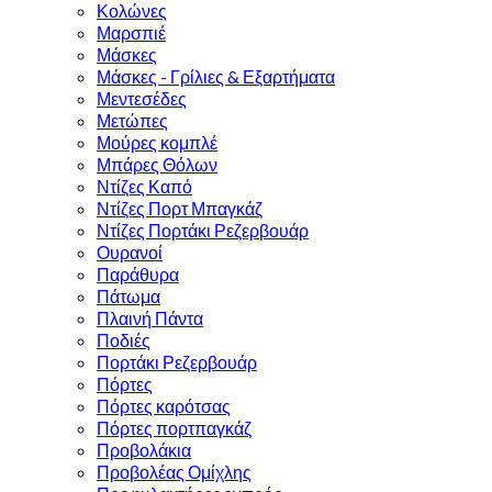
Κολώνες
Μαρσπιέ
Μάσκες
Μάσκες - Γρίλιες & Εξαρτήματα
Μεντεσέδες
Μετώπες
Μούρες κομπλέ
Μπάρες Θόλων
Ντίζες Καπό
Ντίζες Πορτ Μπαγκάζ
Ντίζες Πορτάκι Ρεζερβουάρ
Ουρανοί
Παράθυρα
Πάτωμα
Πλαινή Πάντα
Ποδιές
Πορτάκι Ρεζερβουάρ
Πόρτες
Πόρτες καρότσας
Πόρτες πορτπαγκάζ
Προβολάκια
Προβολέας Ομίχλης