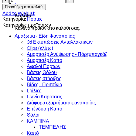
0
PARTNER
Προσθήκη στο καλάθι
13'
Add to Wishlist
Καλάθι
ΠΛΑΪΝΗ
Κατηγορία:
Πόρτες
ποσότητα
Κατηγορίες προϊόντων
Κανένα προϊόν στο καλάθι σας.
Αμάξωμα - Είδη Φανοποιίας
3d Εκτυπώσεις Ανταλλακτικών
Clips (κλίπς)
Αμορτισέρ Ανύψωσης - Πόρτμπαγκάζ
Αμορτισέρ Καπό
Αφαλοί Πορτών
Βάσεις Θόλου
Βάσεις στήριξης
Βίδες - Πριτσίνια
Γρίλιες
Γωνία Καρότσας
Διάφορα εξαρτήματα φανοποιίας
Επένδυση Καπό
Θόλοι
ΚΑΜΠΙΝΑ
ΤΕΜΠΕΛΗΣ
Καπό