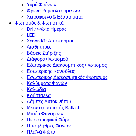
Υγρά Φρένων
Φρένα Ρυμουλκούμενων
Χειρόφρενο & Εξαρτήματα
Φωτισμός & Φωτιστικά
Drl / Φώτα Ημέρας
LED
Xenon Kit Αυτοκινήτου
Αισθητήρες
Βάσεις Στήριξης
Διάφορα Φωτισμού
Εξωτερικός Διακοσμητικός Φωτισμός
Εσωτερικής Κονσόλας
Εσωτερικός Διακοσμητικός Φωτισμός
Καλύμματα Φανών
Καλώδια
Κρύσταλλα
Λάμπες Αυτοκινήτου
Μετασχηματιστής Ballast
Μοτέρ Φαναριών
Περιστροφικοί Φάροι
Πιτσηλήθρες Φανών
Πλαϊνά Φώτα