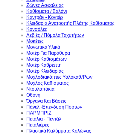
Ζώνες Ασφαλείας
Καθίσματα / Σαλόνι
Καντράν - Κοντέρ
Κλειδαριά Ανατροπής Πλάτης Καθίσματος
Κονσόλες
Λεβιές / Πόμολα Ταχυτήτων
Μοκέτες
Μονωτικά Υλικά
Μοτέρ Για Παράθυρα
Μοτέρ Καθισμάτων
Μοτέρ Καθρέπτη
Μοτέρ Κλειδαριάς
Μοχλοδιακόπτες Υαλοκαθ/Ρων
Μοχλός Καθίσματος
Ντουλαπάκια
Οθόνη
Όργανα Και Βάσεις
Πάνελ -Επένδυση Πόρτων
ΠΑΡΜΠΡΙΖ
Πετάλια - Πεντάλ
Πεταλιέρες
Πλαστικά Καλύμματα Κολώνας