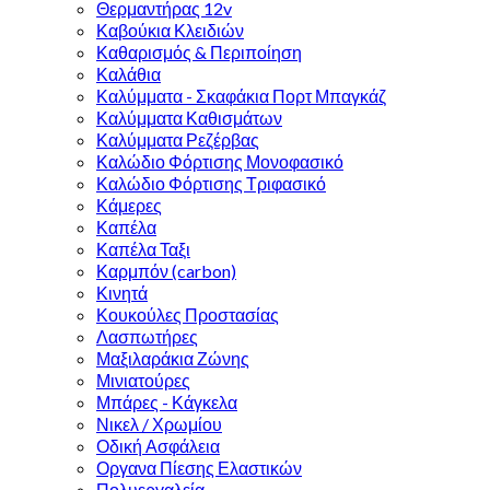
Θερμαντήρας 12v
Καβούκια Κλειδιών
Καθαρισμός & Περιποίηση
Καλάθια
Καλύμματα - Σκαφάκια Πορτ Μπαγκάζ
Καλύμματα Καθισμάτων
Καλύμματα Ρεζέρβας
Καλώδιο Φόρτισης Μονοφασικό
Καλώδιο Φόρτισης Τριφασικό
Κάμερες
Καπέλα
Καπέλα Ταξι
Καρμπόν (carbon)
Κινητά
Κουκούλες Προστασίας
Λασπωτήρες
Μαξιλαράκια Ζώνης
Μινιατούρες
Μπάρες - Κάγκελα
Νικελ / Χρωμίου
Οδική Ασφάλεια
Οργανα Πίεσης Ελαστικών
Πολυεργαλεία