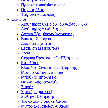
Προστατευτικά Φαναριών
Πυρασφάλεια
Τρίγωνα Ασφαλείας
Εξάτμιση
Αισθητήρας Οξειδίου Του Αζώτου (nox)
Αισθητήρες Λ (λάμδα)
Αρχικά Εξατμίσεων (downpipe)
Βάσεις - Στηρίγματα
Διάφορα Εξάτμισης
Εξάτμιση Σετ (κομπλέ)
Ζοάν
Θερμική Προστασία Για Εξατμίσεις
Καταλύτες
Κλαπέτο - Σιγαστήρας Εξάτμισης
Μεσαίο Καζάνι Εξάτμισης
Μπούκες (απολήξεις)
Πολλαπλής εξαγωγής
Σπιράλ
Σφικτήρες (κολιές)
Σωλήνες Εξάτμισης
Τελικό Εξάτμισης -Σιλανσιέ
Φίλτρα Σωματιδίων Αιθάλης