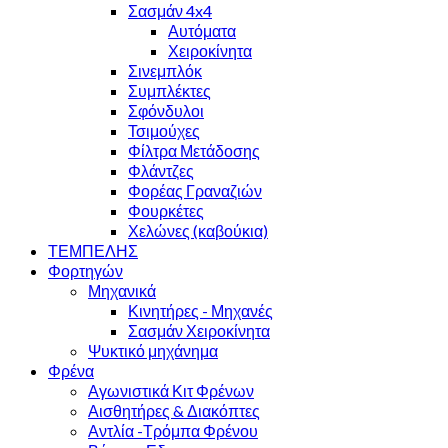
Σασμάν 4x4
Αυτόματα
Χειροκίνητα
Σινεμπλόκ
Συμπλέκτες
Σφόνδυλοι
Τσιμούχες
Φίλτρα Μετάδοσης
Φλάντζες
Φορέας Γραναζιών
Φουρκέτες
Χελώνες (καβούκια)
ΤΕΜΠΕΛΗΣ
Φορτηγών
Μηχανικά
Κινητήρες - Μηχανές
Σασμάν Χειροκίνητα
Ψυκτικό μηχάνημα
Φρένα
Αγωνιστικά Κιτ Φρένων
Αισθητήρες & Διακόπτες
Αντλία -Τρόμπα Φρένου