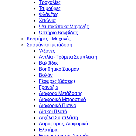
Τροχαλίες
Τσιμούχες
Φλάνζτες
Χιτώνια
Ψευτοκάπακα Μηχανής
Ωστήριο Βαλβίδας
Κινητήρες - Μηχανές
Σασμάν και μετάδοση
'Αξονες
Αντλία -Τρόμπα Συμπλέκτη
Βαλβίδες
Βοηθητικό Σασμάν
Βολάν
Γέφυρες (βάσεις)
Γρανάζια
Διάφορα Μετάδοσης
Διαφορικό Μπροστινό
Διαφορικό Πισινό
Δίσκοι Πλατό
Διχάλα Συμπλέκτη
Δορυφόρος, Διαφορικό
Ελατήρια
Ενεργοποιητής Σασμάν