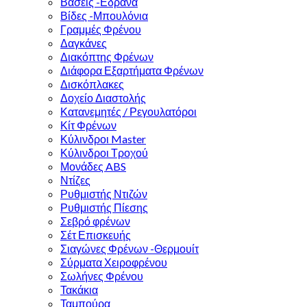
Βάσεις -Εδρανα
Βίδες -Μπουλόνια
Γραμμές Φρένου
Δαγκάνες
Διακόπτης Φρένων
Διάφορα Εξαρτήματα Φρένων
Δισκόπλακες
Δοχείο Διαστολής
Κατανεμητές / Ρεγουλατόροι
Κίτ Φρένων
Κύλινδροι Master
Κύλινδροι Τροχού
Μονάδες ABS
Ντίζες
Ρυθμιστής Ντιζών
Ρυθμιστής Πίεσης
Σεβρό φρένων
Σέτ Επισκευής
Σιαγώνες Φρένων -Θερμουίτ
Σύρματα Χειροφρένου
Σωλήνες Φρένου
Τακάκια
Ταμπούρα