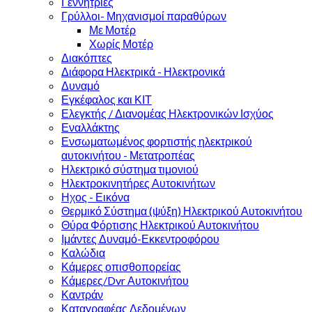
Γεννήτριες
Γρύλλοι- Μηχανισμοί παραθύρων
Με Μοτέρ
Χωρίς Μοτέρ
Διακόπτες
Διάφορα Ηλεκτρικά - Ηλεκτρονικά
Δυναμό
Εγκέφαλος και ΚΙΤ
Ελεγκτής / Διανομέας Ηλεκτρονικών Ισχύος
Εναλλάκτης
Ενσωματωμένος φορτιστής ηλεκτρικού
αυτοκινήτου - Μετατροπέας
Ηλεκτρικό σύστημα τιμονιού
Ηλεκτροκινητήρες Αυτοκινήτων
Ηχος - Εικόνα
Θερμικό Σύστημα (ψύξη) Ηλεκτρικού Αυτοκινήτου
Θύρα Φόρτισης Ηλεκτρικού Αυτοκινήτου
Ιμάντες Δυναμό-Εκκεντροφόρου
Καλώδια
Κάμερες οπισθοπορείας
Κάμερες/Dvr Αυτοκινήτου
Καντράν
Καταγραφέας Δεδομένων