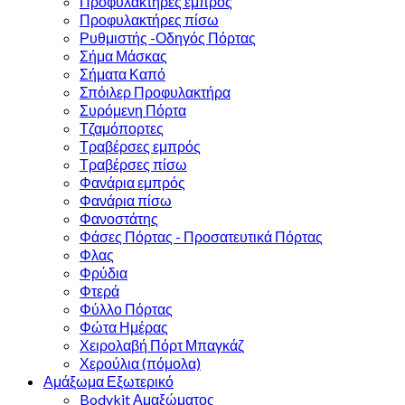
Προφυλακτήρες εμπρός
Προφυλακτήρες πίσω
Ρυθμιστής -Οδηγός Πόρτας
Σήμα Μάσκας
Σήματα Καπό
Σπόιλερ Προφυλακτήρα
Συρόμενη Πόρτα
Τζαμόπορτες
Τραβέρσες εμπρός
Τραβέρσες πίσω
Φανάρια εμπρός
Φανάρια πίσω
Φανοστάτης
Φάσες Πόρτας - Προσατευτικά Πόρτας
Φλας
Φρύδια
Φτερά
Φύλλο Πόρτας
Φώτα Ημέρας
Χειρολαβή Πόρτ Μπαγκάζ
Χερούλια (πόμολα)
Αμάξωμα Εξωτερικό
Bodykit Αμαξώματος