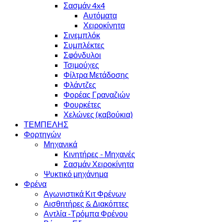
Σασμάν 4x4
Αυτόματα
Χειροκίνητα
Σινεμπλόκ
Συμπλέκτες
Σφόνδυλοι
Τσιμούχες
Φίλτρα Μετάδοσης
Φλάντζες
Φορέας Γραναζιών
Φουρκέτες
Χελώνες (καβούκια)
ΤΕΜΠΕΛΗΣ
Φορτηγών
Μηχανικά
Κινητήρες - Μηχανές
Σασμάν Χειροκίνητα
Ψυκτικό μηχάνημα
Φρένα
Αγωνιστικά Κιτ Φρένων
Αισθητήρες & Διακόπτες
Αντλία -Τρόμπα Φρένου