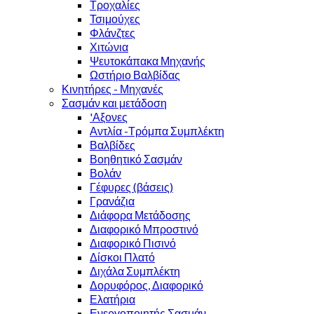
Τροχαλίες
Τσιμούχες
Φλάνζτες
Χιτώνια
Ψευτοκάπακα Μηχανής
Ωστήριο Βαλβίδας
Κινητήρες - Μηχανές
Σασμάν και μετάδοση
'Αξονες
Αντλία -Τρόμπα Συμπλέκτη
Βαλβίδες
Βοηθητικό Σασμάν
Βολάν
Γέφυρες (βάσεις)
Γρανάζια
Διάφορα Μετάδοσης
Διαφορικό Μπροστινό
Διαφορικό Πισινό
Δίσκοι Πλατό
Διχάλα Συμπλέκτη
Δορυφόρος, Διαφορικό
Ελατήρια
Ενεργοποιητής Σασμάν