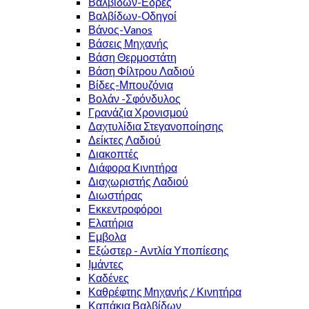
Βαλβίδων-Εδρες
Βαλβίδων-Οδηγοί
Βάνος-Vanos
Βάσεις Μηχανής
Βάση Θερμοστάτη
Βάση Φίλτρου Λαδιού
Βίδες-Μπουζόνια
Βολάν -Σφόνδυλος
Γρανάζια Χρονισμού
Δαχτυλίδια Στεγανοποίησης
Δείκτες Λαδιού
Διακοπτές
Διάφορα Κινητήρα
Διαχωριστής Λαδιού
Διωστήρας
Εκκεντροφόροι
Ελατήρια
Εμβολα
Εξώστερ - Αντλία Υποπίεσης
Ιμάντες
Καδένες
Καθρέφτης Μηχανής / Κινητήρα
Καπάκια Βαλβίδων