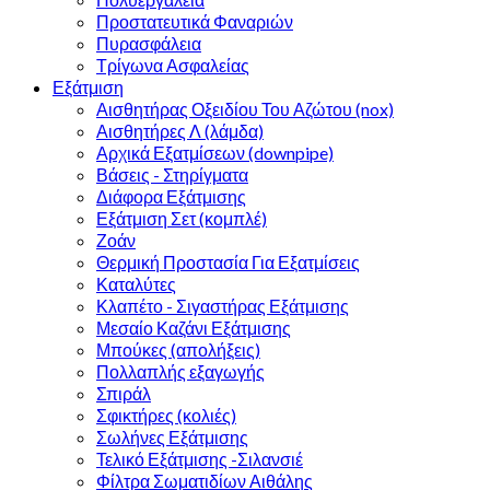
Προστατευτικά Φαναριών
Πυρασφάλεια
Τρίγωνα Ασφαλείας
Εξάτμιση
Αισθητήρας Οξειδίου Του Αζώτου (nox)
Αισθητήρες Λ (λάμδα)
Αρχικά Εξατμίσεων (downpipe)
Βάσεις - Στηρίγματα
Διάφορα Εξάτμισης
Εξάτμιση Σετ (κομπλέ)
Ζοάν
Θερμική Προστασία Για Εξατμίσεις
Καταλύτες
Κλαπέτο - Σιγαστήρας Εξάτμισης
Μεσαίο Καζάνι Εξάτμισης
Μπούκες (απολήξεις)
Πολλαπλής εξαγωγής
Σπιράλ
Σφικτήρες (κολιές)
Σωλήνες Εξάτμισης
Τελικό Εξάτμισης -Σιλανσιέ
Φίλτρα Σωματιδίων Αιθάλης