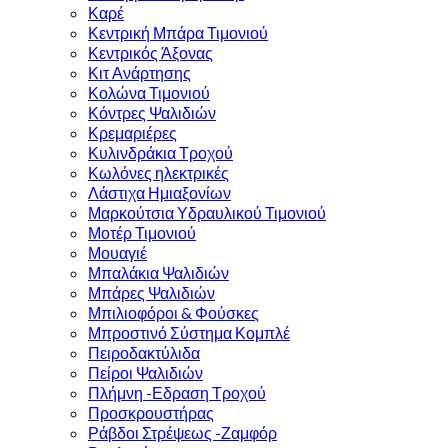
Καρέ
Κεντρική Μπάρα Τιμονιού
Κεντρικός Άξονας
Κιτ Ανάρτησης
Κολώνα Τιμονιού
Κόντρες Ψαλιδιών
Κρεμαριέρες
Κυλινδράκια Τροχού
Κωλόνες ηλεκτρικές
Λάστιχα Ημιαξονίων
Μαρκούτσια Υδραυλικού Τιμονιού
Μοτέρ Τιμονιού
Μουαγιέ
Μπαλάκια Ψαλιδιών
Μπάρες Ψαλιδιών
Μπιλιοφόροι & Φούσκες
Μπροστινό Σύστημα Κομπλέ
Πειροδακτύλιδα
Πείροι Ψαλιδιών
Πλήμνη -Εδραση Τροχού
Προσκρουστήρας
Ράβδοι Στρέψεως -Ζαμφόρ