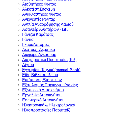
Αισθητήρες Φωτός
Αλκοτέστ Συσκευή
Ανακλαστήρες Φωτός
Ανιχνευτές Ραντάρ
Αντλία Αναρρόφησης Λαδιού
Ασανσέρ Αναπήρων - Lift
Γάντζοι Καρότσας
Γάντια
Γκαραζόπορτες
Δέστρες -Δεματικά
Διάφορα Αξεσουάρ
Διαχωριστικά Προστασίας Ταξί
Δίχτυα
Εγχειρίδιο Τεχνικό(manual-Book)
Είδη Βιβλιοπωλείου
Εκτύπωση Ελαστικών
Εξοπλισμός Πάρκινγκ - Parking
Εξωτερικό Αυτοκινήτου
Εργαλεία Αυτοκινήτου
Εσωτερικό Αυτοκινήτου
Ηλεκτρονικά & Ηλεκτρολογικά
Ηλιοπροστασίες Παρμπρίζ