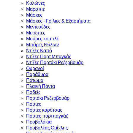
Κολώνες
Μαρσπιέ
Μάσκες
Μάσκες - Γρίλιες & Εξαρτήματα
Μεντεσέδες
Μετώπες
Μούρες κομπλέ
Μπάρες Θόλων
Ντίζες Καπό
Ντίζες Πορτ Μπαγκάζ
Ντίζες Πορτάκι Ρεζερβουάρ
Ουρανοί
Παράθυρα
Πάτωμα
Πλαινή Πάντα
Ποδιές
Πορτάκι Ρεζερβουάρ
Πόρτες
Πόρτες καρότσας
Πόρτες πορτπαγκάζ
Προβολάκια
Προβολέας Ομίχλης