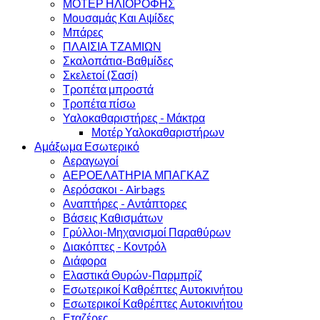
ΜΟΤΕΡ ΗΛΙΟΡΟΦΗΣ
Μουσαμάς Και Αψίδες
Μπάρες
ΠΛΑΙΣΙΑ ΤΖΑΜΙΩΝ
Σκαλοπάτια-Βαθμίδες
Σκελετοί (Σασί)
Τροπέτα μπροστά
Τροπέτα πίσω
Υαλοκαθαριστήρες - Μάκτρα
Μοτέρ Υαλοκαθαριστήρων
Αμάξωμα Εσωτερικό
Αεραγωγοί
ΑΕΡΟΕΛΑΤΗΡΙΑ ΜΠΑΓΚΑΖ
Αερόσακοι - Airbags
Αναπτήρες - Αντάπτορες
Βάσεις Καθισμάτων
Γρύλλοι-Μηχανισμοί Παραθύρων
Διακόπτες - Κοντρόλ
Διάφορα
Ελαστικά Θυρών-Παρμπρίζ
Εσωτερικοί Καθρέπτες Αυτοκινήτου
Εσωτερικοί Καθρέπτες Αυτοκινήτου
Εταζέρες