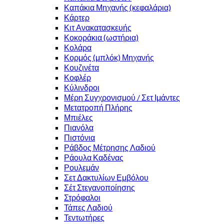
Καπάκια Μηχανής (κεφαλάρια)
Κάρτερ
Κιτ Ανακατασκευής
Κοκοράκια (ωστήρια)
Κολάρα
Κορμός (μπλόκ) Μηχανής
Κουζινέτα
Κοφλέρ
Κύλινδροι
Μέρη Συγχρονισμού / Σετ Ιμάντες
Μετατροπή Πλήρης
Μπιέλες
Πιανόλα
Πιστόνια
Ράβδος Μέτρησης Λαδιού
Ράουλα Καδένας
Ρουλεμάν
Σετ Δακτυλίων Εμβόλου
Σέτ Στεγανοποίησης
Στρόφαλοι
Τάπες Λαδιού
Τεντωτήρες