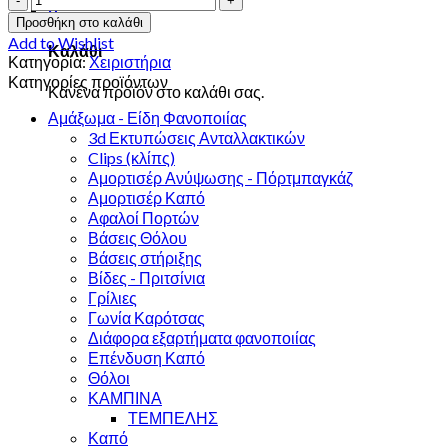
0
208
Προσθήκη στο καλάθι
13'
Add to Wishlist
Καλάθι
ΧΕΙΡΙΣΤΗΡΙΑ
Κατηγορία:
Χειριστήρια
ΚΛΙΜΑΤΙΣΜΟΥ
Κατηγορίες προϊόντων
Κανένα προϊόν στο καλάθι σας.
ποσότητα
Αμάξωμα - Είδη Φανοποιίας
3d Εκτυπώσεις Ανταλλακτικών
Clips (κλίπς)
Αμορτισέρ Ανύψωσης - Πόρτμπαγκάζ
Αμορτισέρ Καπό
Αφαλοί Πορτών
Βάσεις Θόλου
Βάσεις στήριξης
Βίδες - Πριτσίνια
Γρίλιες
Γωνία Καρότσας
Διάφορα εξαρτήματα φανοποιίας
Επένδυση Καπό
Θόλοι
ΚΑΜΠΙΝΑ
ΤΕΜΠΕΛΗΣ
Καπό