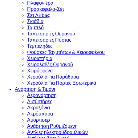
Πλαφονιέρα
Προσκέφαλα-Σέτ
Σετ Airbag
Σκιάδια
Ταμπλό
Ταπετσαρίες Ουρανού
Ταπετσαρίες Πόρτας
Τεμπέληδες
Φούσκες Ταχυτήτων & Χειροφρένου
Χειριστήρια
Χειρολαβές Ουρανού
Χειρόφρενα
Χερούλια Για Παράθυρα
Χερούλια Για Πόρτες Εσωτερικά
Ανάρτηση & Τιμόνι
Αερανάρτηση
Αισθητήρες
Ακραξόνια
Ακρόμπαρα
Αμορτισέρ
Ανάρτηση Ρυθμιζόμενη
Αντλίες ηλεκτροϋδραυλικών