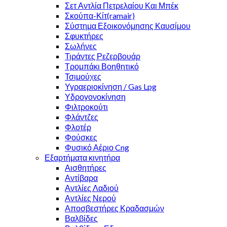
Σετ Αντλία Πετρελαίου Και Μπέκ
Σκούπα-Κίτ(ramair)
Σύστημα Εξοικονόμησης Καυσίμου
Σφυκτήρες
Σωλήνες
Τιράντες Ρεζερβουάρ
Τρομπάκι Βοηθητικό
Τσιμούχες
Υγραεριοκίνηση / Gas Lpg
Υδρογονοκίνηση
Φιλτροκούτι
Φλάντζες
Φλοτέρ
Φούσκες
Φυσικό Αέριο Cng
Εξαρτήματα κινητήρα
Αισθητήρες
Αντίβαρα
Αντλίες Λαδιού
Αντλίες Νερού
Αποσβεστήρες Κραδασμών
Βαλβίδες