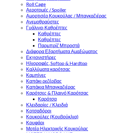
Roll Cage
Αεροτομές / Spoiler
Αμορτισέρ Κουκούλας / Μπαγκαζιέρας
Ανεμοθραύστες
Γυάλινα-Καθρέπτες
Καθρέπτες
Καθρέπτες
Παρμπρίζ Μπροστά
Διάφορα Εξαρτήματα Αμαξώματος
Εκχιονιστήρες
Ηλιοροφές, Softop & Hardtop
Καλλύματα καρότσας
Καμπίνες
Καπάκι ρεζέρβας
Καπάκια Μπαγκαζιέρας
Καρότσες & Πλαινό Καρότσας
Καρότσα
Κλειδαρίες / Κλειδιά
Κοτσαδόροι
Κουκούλες (Κουβούκλια)
Κουφάρι
Μοτέρ Ηλεκτρικής Κουκούλας