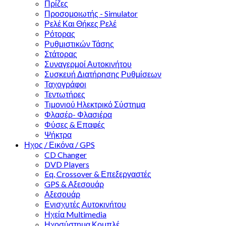
Πρίζες
Προσομοιωτής - Simulator
Ρελέ Και Θήκες Ρελέ
Ρότορας
Ρυθμιστικών Τάσης
Στάτορας
Συναγερμοί Αυτοκινήτου
Συσκευή Διατήρησης Ρυθμίσεων
Ταχογράφοι
Τεντωτήρες
Τιμονιού Ηλεκτρικό Σύστημα
Φλασέρ- Φλασιέρα
Φύσες & Επαφές
Ψήκτρα
Ηχος / Εικόνα / GPS
CD Changer
DVD Players
Eq, Crossover & Επεξεργαστές
GPS & Αξεσουάρ
Αξεσουάρ
Ενισχυτές Αυτοκινήτου
Ηχεία Multimedia
Ηχοσύστημα Κομπλέ