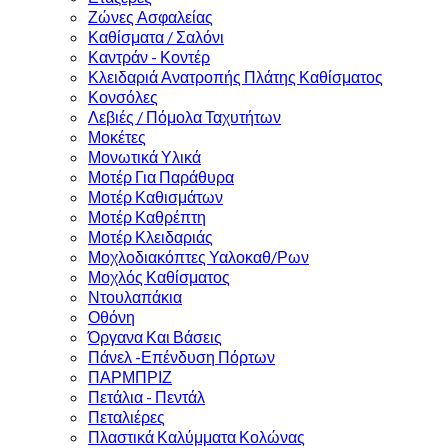
Ζώνες Ασφαλείας
Καθίσματα / Σαλόνι
Καντράν - Κοντέρ
Κλειδαριά Ανατροπής Πλάτης Καθίσματος
Κονσόλες
Λεβιές / Πόμολα Ταχυτήτων
Μοκέτες
Μονωτικά Υλικά
Μοτέρ Για Παράθυρα
Μοτέρ Καθισμάτων
Μοτέρ Καθρέπτη
Μοτέρ Κλειδαριάς
Μοχλοδιακόπτες Υαλοκαθ/Ρων
Μοχλός Καθίσματος
Ντουλαπάκια
Οθόνη
Όργανα Και Βάσεις
Πάνελ -Επένδυση Πόρτων
ΠΑΡΜΠΡΙΖ
Πετάλια - Πεντάλ
Πεταλιέρες
Πλαστικά Καλύμματα Κολώνας