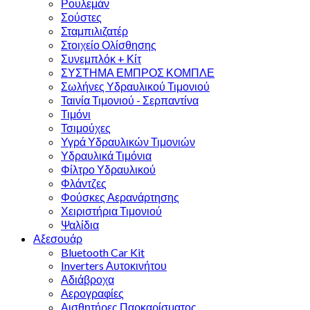
Ρουλεμάν
Σούστες
Σταμπιλιζατέρ
Στοιχείο Ολίσθησης
Συνεμπλόκ + Κίτ
ΣΥΣΤΗΜΑ ΕΜΠΡΟΣ ΚΟΜΠΛΕ
Σωλήνες Υδραυλικού Τιμονιού
Ταινία Τιμονιού - Σερπαντίνα
Τιμόνι
Τσιμούχες
Υγρά Υδραυλικών Τιμονιών
Υδραυλικά Τιμόνια
Φίλτρο Υδραυλικού
Φλάντζες
Φούσκες Αερανάρτησης
Χειριστήρια Τιμονιού
Ψαλίδια
Αξεσουάρ
Bluetooth Car Kit
Inverters Αυτοκινήτου
Αδιάβροχα
Αερογραφίες
Αισθητήρες Παρκαρίσματος