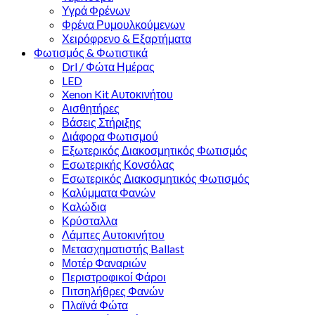
Υγρά Φρένων
Φρένα Ρυμουλκούμενων
Χειρόφρενο & Εξαρτήματα
Φωτισμός & Φωτιστικά
Drl / Φώτα Ημέρας
LED
Xenon Kit Αυτοκινήτου
Αισθητήρες
Βάσεις Στήριξης
Διάφορα Φωτισμού
Εξωτερικός Διακοσμητικός Φωτισμός
Εσωτερικής Κονσόλας
Εσωτερικός Διακοσμητικός Φωτισμός
Καλύμματα Φανών
Καλώδια
Κρύσταλλα
Λάμπες Αυτοκινήτου
Μετασχηματιστής Ballast
Μοτέρ Φαναριών
Περιστροφικοί Φάροι
Πιτσηλήθρες Φανών
Πλαϊνά Φώτα