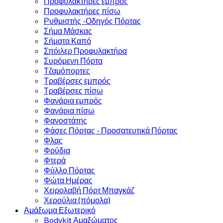
Προφυλακτήρες εμπρός
Προφυλακτήρες πίσω
Ρυθμιστής -Οδηγός Πόρτας
Σήμα Μάσκας
Σήματα Καπό
Σπόιλερ Προφυλακτήρα
Συρόμενη Πόρτα
Τζαμόπορτες
Τραβέρσες εμπρός
Τραβέρσες πίσω
Φανάρια εμπρός
Φανάρια πίσω
Φανοστάτης
Φάσες Πόρτας - Προσατευτικά Πόρτας
Φλας
Φρύδια
Φτερά
Φύλλο Πόρτας
Φώτα Ημέρας
Χειρολαβή Πόρτ Μπαγκάζ
Χερούλια (πόμολα)
Αμάξωμα Εξωτερικό
Bodykit Αμαξώματος