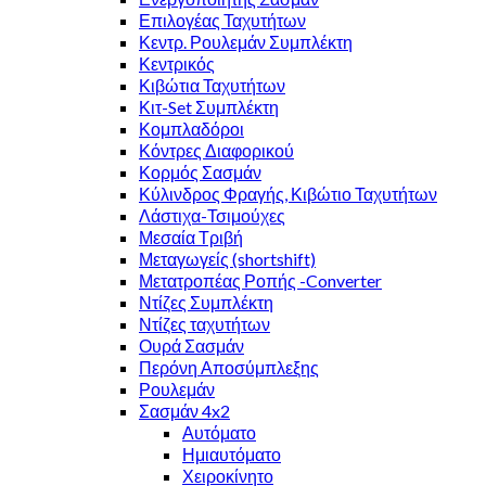
Επιλογέας Ταχυτήτων
Κεντρ. Ρουλεμάν Συμπλέκτη
Κεντρικός
Κιβώτια Ταχυτήτων
Κιτ-Set Συμπλέκτη
Κομπλαδόροι
Κόντρες Διαφορικού
Κορμός Σασμάν
Κύλινδρος Φραγής, Κιβώτιο Ταχυτήτων
Λάστιχα-Τσιμούχες
Μεσαία Τριβή
Μεταγωγείς (shortshift)
Μετατροπέας Ροπής -Converter
Ντίζες Συμπλέκτη
Ντίζες ταχυτήτων
Ουρά Σασμάν
Περόνη Αποσύμπλεξης
Ρουλεμάν
Σασμάν 4x2
Αυτόματο
Ημιαυτόματο
Χειροκίνητο