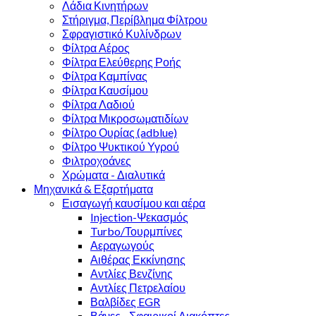
Λάδια Κινητήρων
Στήριγμα, Περίβλημα Φίλτρου
Σφραγιστικό Κυλίνδρων
Φίλτρα Αέρος
Φίλτρα Ελεύθερης Ροής
Φίλτρα Καμπίνας
Φίλτρα Καυσίμου
Φίλτρα Λαδιού
Φίλτρα Μικροσωµατιδίων
Φίλτρο Ουρίας (adblue)
Φίλτρο Ψυκτικού Υγρού
Φιλτροχοάνες
Χρώματα - Διαλυτικά
Μηχανικά & Εξαρτήματα
Εισαγωγή καυσίμου και αέρα
Injection-Ψεκασμός
Turbo/Τουρμπίνες
Αεραγωγούς
Αιθέρας Εκκίνησης
Αντλίες Βενζίνης
Αντλίες Πετρελαίου
Βαλβίδες EGR
Βάνες - Σφαιρικοί Διακόπτες