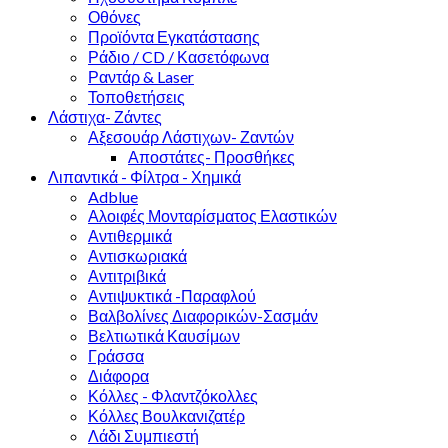
Οθόνες
Προϊόντα Εγκατάστασης
Ράδιο / CD / Κασετόφωνα
Ραντάρ & Laser
Τοποθετήσεις
Λάστιχα- Ζάντες
Αξεσουάρ Λάστιχων- Ζαντών
Αποστάτες- Προσθήκες
Λιπαντικά - Φίλτρα - Χημικά
Adblue
Αλοιφές Μονταρίσματος Ελαστικών
Αντιθερμικά
Αντισκωριακά
Αντιτριβικά
Αντιψυκτικά -Παραφλού
Βαλβολίνες Διαφορικών-Σασμάν
Βελτιωτικά Καυσίμων
Γράσσα
Διάφορα
Κόλλες - Φλαντζόκολλες
Κόλλες Βουλκανιζατέρ
Λάδι Συμπιεστή