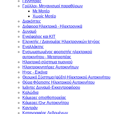
Γεννήτριες
Γρύλλοι- Μηχανισμοί παραθύρων
Με Μοτέρ
Χωρίς Μοτέρ
Διακόπτες
Διάφορα Ηλεκτρικά - Ηλεκτρονικά
Δυναμό
Εγκέφαλος και ΚΙΤ
Ελεγκτής / Διανομέας Ηλεκτρονικών Ισχύος
Εναλλάκτης
Ενσωματωμένος φορτιστής ηλεκτρικού
αυτοκινήτου - Μετατροπέας
Ηλεκτρικό σύστημα τιμονιού
Ηλεκτροκινητήρες Αυτοκινήτων
Ηχος - Εικόνα
Θερμικό Σύστημα (ψύξη) Ηλεκτρικού Αυτοκινήτου
Θύρα Φόρτισης Ηλεκτρικού Αυτοκινήτου
Ιμάντες Δυναμό-Εκκεντροφόρου
Καλώδια
Κάμερες οπισθοπορείας
Κάμερες/Dvr Αυτοκινήτου
Καντράν
Καταγραφέας Δεδομένων