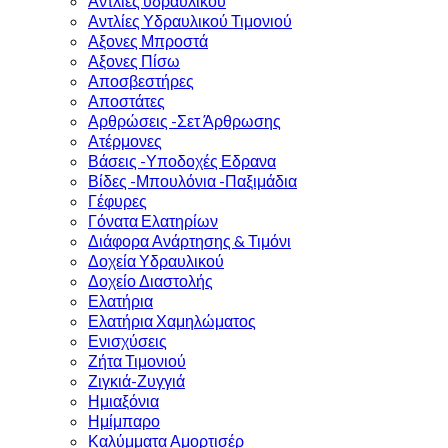
Αντλίες υδραυλικού
Αντλίες Υδραυλικού Τιμονιού
Αξονες Μπροστά
Αξονες Πίσω
Αποσβεστήρες
Αποστάτες
Αρθρώσεις -Σετ Άρθρωσης
Ατέρμονες
Βάσεις -Υποδοχές Εδρανα
Βίδες -Μπουλόνια -Παξιμάδια
Γέφυρες
Γόνατα Ελατηρίων
Διάφορα Ανάρτησης & Τιμόνι
Δοχεία Υδραυλικού
Δοχείο Διαστολής
Ελατήρια
Ελατήρια Χαμηλώματος
Ενισχύσεις
Ζήτα Τιμονιού
Ζιγκιά-Ζυγγιά
Ημιαξόνια
Ημίμπαρο
Καλύμματα Αμορτισέρ