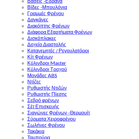
Βάσεις -Εδρανα
Βίδες -Μπουλόνια
Γραμμές Φρένου
Δαγκάνες
Διακόπτης Φρένων
Διάφορα Εξαρτήματα Φρένων
Δισκόπλακες
Δοχείο Διαστολής
Κατανεμητές / Ρεγουλατόροι
Κίτ Φρένων
Κύλινδροι Master
Κύλινδροι Τροχού
Μονάδες ABS
Ντίζες
Ρυθμιστής Ντιζών
Ρυθμιστής Πίεσης
Σεβρό φρένων
Σέτ Επισκευής
Σιαγώνες Φρένων -Θερμουίτ
Σύρματα Χειροφρένου
Σωλήνες Φρένου
Τακάκια
Ταμπούρα