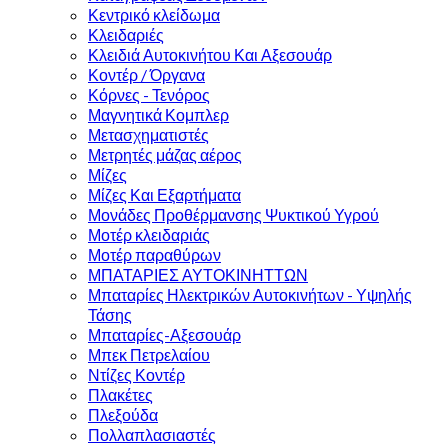
Κεντρικό κλείδωμα
Κλειδαριές
Κλειδιά Αυτοκινήτου Και Αξεσουάρ
Κοντέρ / Όργανα
Κόρνες - Τενόρος
Μαγνητικά Κομπλερ
Μετασχηματιστές
Μετρητές μάζας αέρος
Μίζες
Μίζες Και Εξαρτήματα
Μονάδες Προθέρμανσης Ψυκτικού Υγρού
Μοτέρ κλειδαριάς
Μοτέρ παραθύρων
ΜΠΑΤΑΡΙΕΣ ΑΥΤΟΚΙΝΗΤΤΩΝ
Μπαταρίες Ηλεκτρικών Αυτοκινήτων - Υψηλής
Τάσης
Μπαταρίες-Αξεσουάρ
Μπεκ Πετρελαίου
Ντίζες Κοντέρ
Πλακέτες
Πλεξούδα
Πολλαπλασιαστές