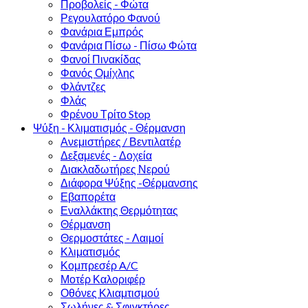
Προβολείς - Φώτα
Ρεγουλατόρο Φανού
Φανάρια Εμπρός
Φανάρια Πίσω - Πίσω Φώτα
Φανοί Πινακίδας
Φανός Ομίχλης
Φλάντζες
Φλάς
Φρένου Τρίτο Stop
Ψύξη - Κλιματισμός - Θέρμανση
Ανεμιστήρες / Βεντιλατέρ
Δεξαμενές - Δοχεία
Διακλαδωτήρες Νερού
Διάφορα Ψύξης -Θέρμανσης
Εβαπορέτα
Εναλλάκτης Θερμότητας
Θέρμανση
Θερμοστάτες - Λαιμοί
Κλιματισμός
Κομπρεσέρ A/C
Μοτέρ Καλοριφέρ
Οθόνες Κλιαμτισμού
Σωλήνες & Σφιγκτήρες