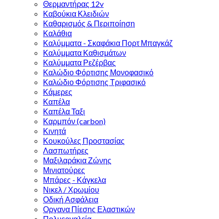
Θερμαντήρας 12v
Καβούκια Κλειδιών
Καθαρισμός & Περιποίηση
Καλάθια
Καλύμματα - Σκαφάκια Πορτ Μπαγκάζ
Καλύμματα Καθισμάτων
Καλύμματα Ρεζέρβας
Καλώδιο Φόρτισης Μονοφασικό
Καλώδιο Φόρτισης Τριφασικό
Κάμερες
Καπέλα
Καπέλα Ταξι
Καρμπόν (carbon)
Κινητά
Κουκούλες Προστασίας
Λασπωτήρες
Μαξιλαράκια Ζώνης
Μινιατούρες
Μπάρες - Κάγκελα
Νικελ / Χρωμίου
Οδική Ασφάλεια
Οργανα Πίεσης Ελαστικών
Πολυεργαλεία