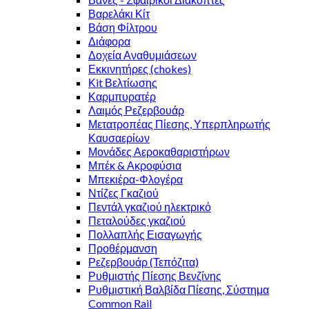
Βαρελάκι Κίτ
Βάση Φίλτρου
Διάφορα
Δοχεία Αναθυμιάσεων
Εκκινητήρες (chokes)
Κit Βελτίωσης
Καρμπυρατέρ
Λαιμός Ρεζερβουάρ
Μετατροπέας Πίεσης, Υπερπληρωτής
Καυσαερίων
Μονάδες Αεροκαθαριστήρων
Μπέκ & Ακροφύσια
Μπεκιέρα-Φλογέρα
Ντίζες Γκαζιού
Πεντάλ γκαζιού ηλεκτρικό
Πεταλούδες γκαζιού
Πολλαπλής Εισαγωγής
Προθέρμανση
Ρεζερβουάρ (Τεπόζιτα)
Ρυθμιστής Πίεσης Βενζίνης
Ρυθμιστική Βαλβίδα Πίεσης, Σύστημα
Common Rail