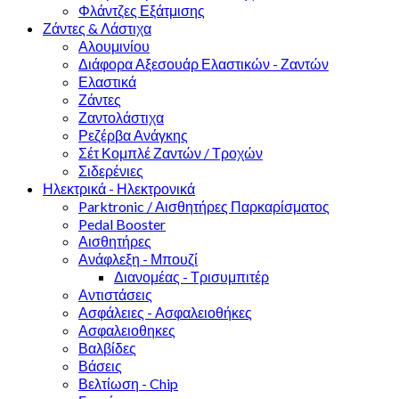
Φλάντζες Εξάτμισης
Ζάντες & Λάστιχα
Αλουμινίου
Διάφορα Αξεσουάρ Ελαστικών - Ζαντών
Ελαστικά
Ζάντες
Ζαντολάστιχα
Ρεζέρβα Ανάγκης
Σέτ Κομπλέ Ζαντών / Τροχών
Σιδερένιες
Ηλεκτρικά - Ηλεκτρονικά
Parktronic / Αισθητήρες Παρκαρίσματος
Pedal Booster
Αισθητήρες
Ανάφλεξη - Μπουζί
Διανομέας - Τρισυμπιτέρ
Αντιστάσεις
Ασφάλειες - Ασφαλειοθήκες
Ασφαλειοθηκες
Βαλβίδες
Βάσεις
Βελτίωση - Chip