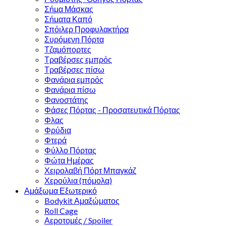
Σήμα Μάσκας
Σήματα Καπό
Σπόιλερ Προφυλακτήρα
Συρόμενη Πόρτα
Τζαμόπορτες
Τραβέρσες εμπρός
Τραβέρσες πίσω
Φανάρια εμπρός
Φανάρια πίσω
Φανοστάτης
Φάσες Πόρτας - Προσατευτικά Πόρτας
Φλας
Φρύδια
Φτερά
Φύλλο Πόρτας
Φώτα Ημέρας
Χειρολαβή Πόρτ Μπαγκάζ
Χερούλια (πόμολα)
Αμάξωμα Εξωτερικό
Bodykit Αμαξώματος
Roll Cage
Αεροτομές / Spoiler