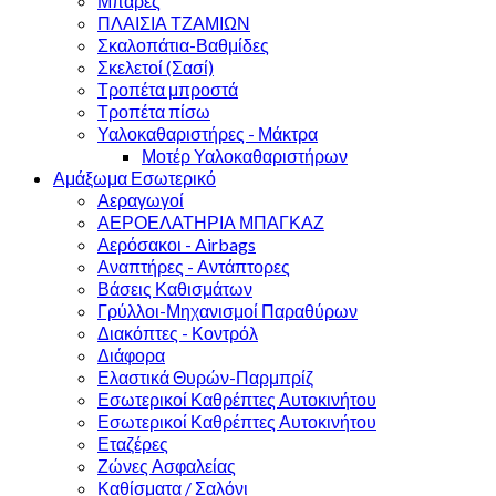
Μπάρες
ΠΛΑΙΣΙΑ ΤΖΑΜΙΩΝ
Σκαλοπάτια-Βαθμίδες
Σκελετοί (Σασί)
Τροπέτα μπροστά
Τροπέτα πίσω
Υαλοκαθαριστήρες - Μάκτρα
Μοτέρ Υαλοκαθαριστήρων
Αμάξωμα Εσωτερικό
Αεραγωγοί
ΑΕΡΟΕΛΑΤΗΡΙΑ ΜΠΑΓΚΑΖ
Αερόσακοι - Airbags
Αναπτήρες - Αντάπτορες
Βάσεις Καθισμάτων
Γρύλλοι-Μηχανισμοί Παραθύρων
Διακόπτες - Κοντρόλ
Διάφορα
Ελαστικά Θυρών-Παρμπρίζ
Εσωτερικοί Καθρέπτες Αυτοκινήτου
Εσωτερικοί Καθρέπτες Αυτοκινήτου
Εταζέρες
Ζώνες Ασφαλείας
Καθίσματα / Σαλόνι