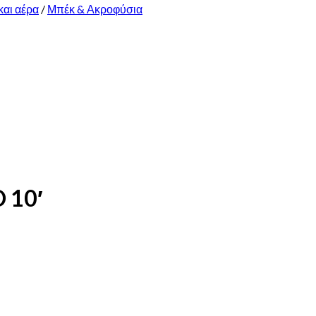
και αέρα
/
Μπέκ & Ακροφύσια
 10′