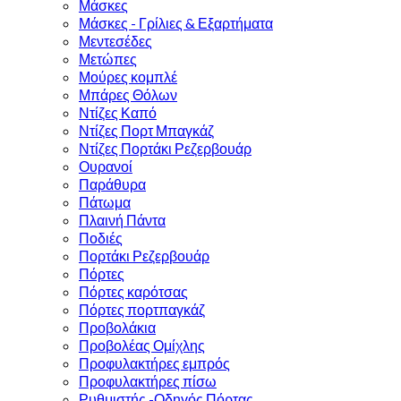
Μάσκες
Μάσκες - Γρίλιες & Εξαρτήματα
Μεντεσέδες
Μετώπες
Μούρες κομπλέ
Μπάρες Θόλων
Ντίζες Καπό
Ντίζες Πορτ Μπαγκάζ
Ντίζες Πορτάκι Ρεζερβουάρ
Ουρανοί
Παράθυρα
Πάτωμα
Πλαινή Πάντα
Ποδιές
Πορτάκι Ρεζερβουάρ
Πόρτες
Πόρτες καρότσας
Πόρτες πορτπαγκάζ
Προβολάκια
Προβολέας Ομίχλης
Προφυλακτήρες εμπρός
Προφυλακτήρες πίσω
Ρυθμιστής -Οδηγός Πόρτας