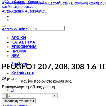
Αρχική σελίδα
/
Μηχανικά & Εξαρτήματα
/
Εισαγωγή καυσίμου 
Αναζήτηση
Add to Wishlist
για:
ΑΡΧΙΚΗ
ΚΑΤΑΣΤΗΜΑ
ΕΠΙΚΟΙΝΩΝΙΑ
ΠΡΟΦΙΛ
ΝΕΑ
Σύνδεση
PEUGEOT 207, 208, 308 1.6 TD
Καλάθι /
0
€
0
0
€
με ΦΠΑ
Κανένα προϊόν στο καλάθι σας.
Επικοινωνήστε μαζί μας για τιμή
0
PEUGEOT
Καλάθι
207,
Προσθήκη στο καλάθι
208,
Add to Wishlist