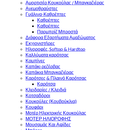
Αμορτισέρ Κουκούλας / Μπαγκαζιέρας
Ανεμοθραύστες
Γυάλινα-Καθρέπτες
Καθρέπτες
Καθρέπτες
Παρμπρίζ Μπροστά
Διάφορα Εξαρτήματα Αμαξώματος
Εκχιονιστήρες
Ηλιοροφές, Softop & Hardtop
Καλλύματα καρότσας
Καμπίνες
Καπάκι ρεζέρβας
Καπάκια Μπαγκαζιέρας
Καρότσες & Πλαινό Καρότσας
Καρότσα
Κλειδαρίες / Κλειδιά
Κοτσαδόροι
Κουκούλες (Κουβούκλια)
Κουφάρι
Μοτέρ Ηλεκτρικής Κουκούλας
ΜΟΤΕΡ ΗΛΙΟΡΟΦΗΣ
Μουσαμάς Και Αψίδες