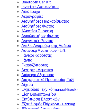
Bluetooth Car Kit
Inverters Αυτοκινήτου
Αδιάβροχα
Αερογραφίες
Αισθητήρες Παρκαρίσματος
Αισθητήρες Φωτός
Αλκοτέστ Συσκευή
Ανακλαστήρες Φωτός
Ανιχνευτές Ραντάρ
Αντλία Αναρρόφησης Λαδιού
Ασανσέρ Αναπήρων - Lift
Γάντζοι Καρότσας
Γάντια
Γκαραζόπορτες
Δέστρες -Δεματικά
Διάφορα Αξεσουάρ
Διαχωριστικά Προστασίας Ταξί
Δίχτυα
Εγχειρίδιο Τεχνικό(manual-Book)
Είδη Βιβλιοπωλείου
Εκτύπωση Ελαστικών
Εξοπλισμός Πάρκινγκ - Parking
Εξωτερικό Αυτοκινήτου