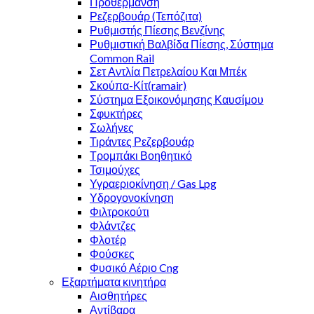
Προθέρμανση
Ρεζερβουάρ (Τεπόζιτα)
Ρυθμιστής Πίεσης Βενζίνης
Ρυθμιστική Βαλβίδα Πίεσης, Σύστημα
Common Rail
Σετ Αντλία Πετρελαίου Και Μπέκ
Σκούπα-Κίτ(ramair)
Σύστημα Εξοικονόμησης Καυσίμου
Σφυκτήρες
Σωλήνες
Τιράντες Ρεζερβουάρ
Τρομπάκι Βοηθητικό
Τσιμούχες
Υγραεριοκίνηση / Gas Lpg
Υδρογονοκίνηση
Φιλτροκούτι
Φλάντζες
Φλοτέρ
Φούσκες
Φυσικό Αέριο Cng
Εξαρτήματα κινητήρα
Αισθητήρες
Αντίβαρα