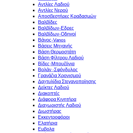
Αντλίες Λαδιού
Αντλίες Νερού
Αποσβεστήρες Κραδασμών
Βαλβίδες
Βαλβίδων-Εδρες
Βαλβίδων-Οδηγοί
Βάνος-Vanos
Βάσεις Μηχανής
Βάση Θερμοστάτη
Βάση Φίλτρου Λαδιού
Βίδες-Μπουζόνια
Βολάν -Σφόνδυλος
Γρανάζια Χρονισμού
Δαχτυλίδια Στεγανοποίησης
Δείκτες Λαδιού
Διακοπτές
Διάφορα Κινητήρα
Διαχωριστής Λαδιού
Διωστήρας
Εκκεντροφόροι
Ελατήρια
Εμβολα