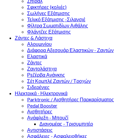
Σπιράλ
Σφικτήρες (κολιές)
Σωλήνες Εξάτμισης
Τελικό Εξάτμισης -Σιλανσιέ
Φίλτρα Σωματιδίων Αιθάλης
Φλάντζες Εξάτμισης
Ζάντες & Λάστιχα
Αλουμινίου
Διάφορα Αξεσουάρ Ελαστικών - Ζαντών
Ελαστικά
Ζάντες
Ζαντολάστιχα
Ρεζέρβα Ανάγκης
Σέτ Κομπλέ Ζαντών / Τροχών
Σιδερένιες
Ηλεκτρικά - Ηλεκτρονικά
Parktronic / Αισθητήρες Παρκαρίσματος
Pedal Booster
Αισθητήρες
Ανάφλεξη - Μπουζί
Διανομέας - Τρισυμπιτέρ
Αντιστάσεις
Ασφάλειες - Ασφαλειοθήκες