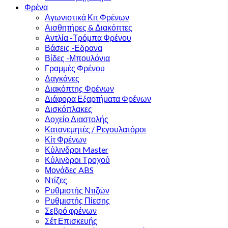
Φρένα
Αγωνιστικά Κιτ Φρένων
Αισθητήρες & Διακόπτες
Αντλία -Τρόμπα Φρένου
Βάσεις -Εδρανα
Βίδες -Μπουλόνια
Γραμμές Φρένου
Δαγκάνες
Διακόπτης Φρένων
Διάφορα Εξαρτήματα Φρένων
Δισκόπλακες
Δοχείο Διαστολής
Κατανεμητές / Ρεγουλατόροι
Κίτ Φρένων
Κύλινδροι Master
Κύλινδροι Τροχού
Μονάδες ABS
Ντίζες
Ρυθμιστής Ντιζών
Ρυθμιστής Πίεσης
Σεβρό φρένων
Σέτ Επισκευής