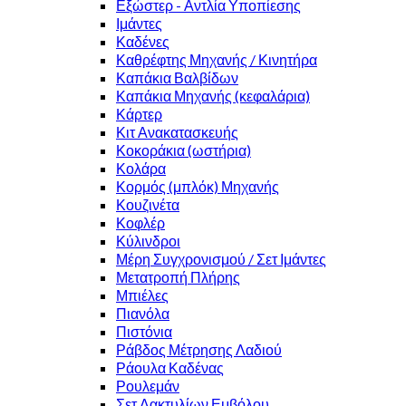
Εξώστερ - Αντλία Υποπίεσης
Ιμάντες
Καδένες
Καθρέφτης Μηχανής / Κινητήρα
Καπάκια Βαλβίδων
Καπάκια Μηχανής (κεφαλάρια)
Κάρτερ
Κιτ Ανακατασκευής
Κοκοράκια (ωστήρια)
Κολάρα
Κορμός (μπλόκ) Μηχανής
Κουζινέτα
Κοφλέρ
Κύλινδροι
Μέρη Συγχρονισμού / Σετ Ιμάντες
Μετατροπή Πλήρης
Μπιέλες
Πιανόλα
Πιστόνια
Ράβδος Μέτρησης Λαδιού
Ράουλα Καδένας
Ρουλεμάν
Σετ Δακτυλίων Εμβόλου