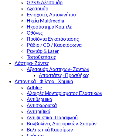
GPS & Αξεσουάρ
Αξεσουάρ
Ενισχυτές Αυτοκινήτου
Ηχεία Multimedia
Ηχοσύστημα Κομπλέ
Οθόνες
Προϊόντα Εγκατάστασης
Ράδιο / CD / Κασετόφωνα
Ραντάρ & Laser
Τοποθετήσεις
Λάστιχα- Ζάντες
Αξεσουάρ Λάστιχων- Ζαντών
Αποστάτες- Προσθήκες
Λιπαντικά - Φίλτρα - Χημικά
Adblue
Αλοιφές Μονταρίσματος Ελαστικών
Αντιθερμικά
Αντισκωριακά
Αντιτριβικά
Αντιψυκτικά -Παραφλού
Βαλβολίνες Διαφορικών-Σασμάν
Βελτιωτικά Καυσίμων
Γράσσα