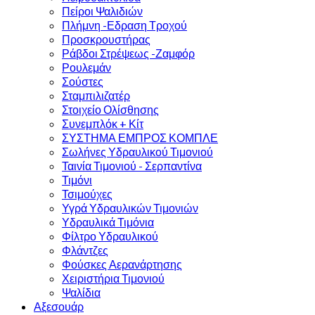
Πείροι Ψαλιδιών
Πλήμνη -Εδραση Τροχού
Προσκρουστήρας
Ράβδοι Στρέψεως -Ζαμφόρ
Ρουλεμάν
Σούστες
Σταμπιλιζατέρ
Στοιχείο Ολίσθησης
Συνεμπλόκ + Κίτ
ΣΥΣΤΗΜΑ ΕΜΠΡΟΣ ΚΟΜΠΛΕ
Σωλήνες Υδραυλικού Τιμονιού
Ταινία Τιμονιού - Σερπαντίνα
Τιμόνι
Τσιμούχες
Υγρά Υδραυλικών Τιμονιών
Υδραυλικά Τιμόνια
Φίλτρο Υδραυλικού
Φλάντζες
Φούσκες Αερανάρτησης
Χειριστήρια Τιμονιού
Ψαλίδια
Αξεσουάρ