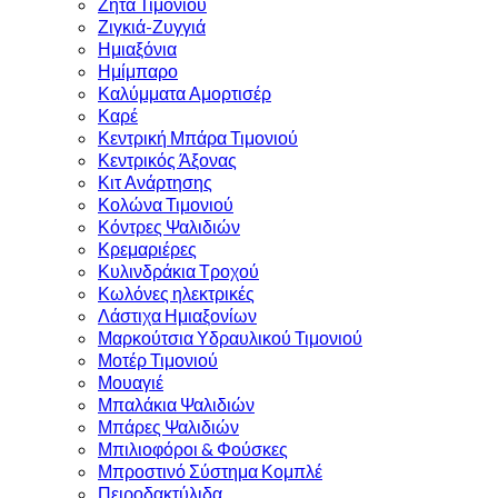
Ζήτα Τιμονιού
Ζιγκιά-Ζυγγιά
Ημιαξόνια
Ημίμπαρο
Καλύμματα Αμορτισέρ
Καρέ
Κεντρική Μπάρα Τιμονιού
Κεντρικός Άξονας
Κιτ Ανάρτησης
Κολώνα Τιμονιού
Κόντρες Ψαλιδιών
Κρεμαριέρες
Κυλινδράκια Τροχού
Κωλόνες ηλεκτρικές
Λάστιχα Ημιαξονίων
Μαρκούτσια Υδραυλικού Τιμονιού
Μοτέρ Τιμονιού
Μουαγιέ
Μπαλάκια Ψαλιδιών
Μπάρες Ψαλιδιών
Μπιλιοφόροι & Φούσκες
Μπροστινό Σύστημα Κομπλέ
Πειροδακτύλιδα