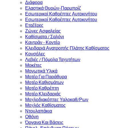
Διάφορα
Ελαστικά Θυρών-Παρμπρίζ
Εσωτερικοί Καθρέπτες Αυτοκινήτου
Εσωτερικοί Καθρέπτες Αυτοκινήτου
Εταζέρες
Ζώνες Ασφαλείας
Καθίσματα / Σαλόνι
Καντράν - Κοντέρ
Κλειδαριά Ανατροπής Πλάτης Καθίσματος
Κονσόλες
Λεβιές / Πόμολα Ταχυτήτων
Μοκέτες
Μονωτικά Υλικά
Μοτέρ Για Παράθυρα
Μοτέρ Καθισμάτων
Μοτέρ Καθρέπτη
Μοτέρ Κλειδαριάς
Μοχλοδιακόπτες Υαλοκαθ/Ρων
Μοχλός Καθίσματος
Ντουλαπάκια
Οθόνη
Όργανα Και Βάσεις
Πάνελ -Επένδυση Πόρτων