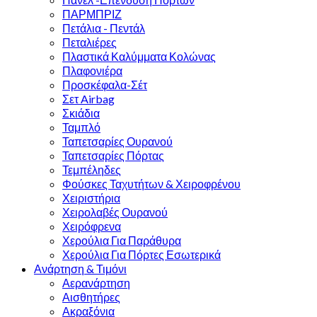
ΠΑΡΜΠΡΙΖ
Πετάλια - Πεντάλ
Πεταλιέρες
Πλαστικά Καλύμματα Κολώνας
Πλαφονιέρα
Προσκέφαλα-Σέτ
Σετ Airbag
Σκιάδια
Ταμπλό
Ταπετσαρίες Ουρανού
Ταπετσαρίες Πόρτας
Τεμπέληδες
Φούσκες Ταχυτήτων & Χειροφρένου
Χειριστήρια
Χειρολαβές Ουρανού
Χειρόφρενα
Χερούλια Για Παράθυρα
Χερούλια Για Πόρτες Εσωτερικά
Ανάρτηση & Τιμόνι
Αερανάρτηση
Αισθητήρες
Ακραξόνια