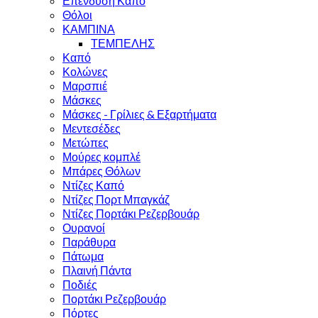
Επένδυση Καπό
Θόλοι
ΚΑΜΠΙΝΑ
ΤΕΜΠΕΛΗΣ
Καπό
Κολώνες
Μαρσπιέ
Μάσκες
Μάσκες - Γρίλιες & Εξαρτήματα
Μεντεσέδες
Μετώπες
Μούρες κομπλέ
Μπάρες Θόλων
Ντίζες Καπό
Ντίζες Πορτ Μπαγκάζ
Ντίζες Πορτάκι Ρεζερβουάρ
Ουρανοί
Παράθυρα
Πάτωμα
Πλαινή Πάντα
Ποδιές
Πορτάκι Ρεζερβουάρ
Πόρτες