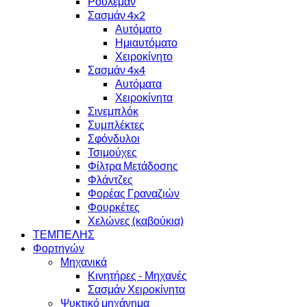
Ρουλεμάν
Σασμάν 4x2
Αυτόματο
Ημιαυτόματο
Χειροκίνητο
Σασμάν 4x4
Αυτόματα
Χειροκίνητα
Σινεμπλόκ
Συμπλέκτες
Σφόνδυλοι
Τσιμούχες
Φίλτρα Μετάδοσης
Φλάντζες
Φορέας Γραναζιών
Φουρκέτες
Χελώνες (καβούκια)
ΤΕΜΠΕΛΗΣ
Φορτηγών
Μηχανικά
Κινητήρες - Μηχανές
Σασμάν Χειροκίνητα
Ψυκτικό μηχάνημα