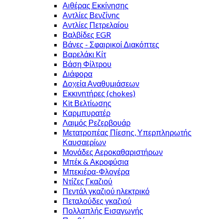
Αιθέρας Εκκίνησης
Αντλίες Βενζίνης
Αντλίες Πετρελαίου
Βαλβίδες EGR
Βάνες - Σφαιρικοί Διακόπτες
Βαρελάκι Κίτ
Βάση Φίλτρου
Διάφορα
Δοχεία Αναθυμιάσεων
Εκκινητήρες (chokes)
Κit Βελτίωσης
Καρμπυρατέρ
Λαιμός Ρεζερβουάρ
Μετατροπέας Πίεσης, Υπερπληρωτής
Καυσαερίων
Μονάδες Αεροκαθαριστήρων
Μπέκ & Ακροφύσια
Μπεκιέρα-Φλογέρα
Ντίζες Γκαζιού
Πεντάλ γκαζιού ηλεκτρικό
Πεταλούδες γκαζιού
Πολλαπλής Εισαγωγής