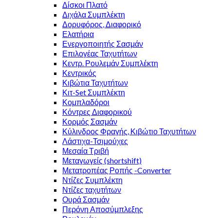
Δίσκοι Πλατό
Διχάλα Συμπλέκτη
Δορυφόρος, Διαφορικό
Ελατήρια
Ενεργοποιητής Σασμάν
Επιλογέας Ταχυτήτων
Κεντρ. Ρουλεμάν Συμπλέκτη
Κεντρικός
Κιβώτια Ταχυτήτων
Κιτ-Set Συμπλέκτη
Κομπλαδόροι
Κόντρες Διαφορικού
Κορμός Σασμάν
Κύλινδρος Φραγής, Κιβώτιο Ταχυτήτων
Λάστιχα-Τσιμούχες
Μεσαία Τριβή
Μεταγωγείς (shortshift)
Μετατροπέας Ροπής -Converter
Ντίζες Συμπλέκτη
Ντίζες ταχυτήτων
Ουρά Σασμάν
Περόνη Αποσύμπλεξης