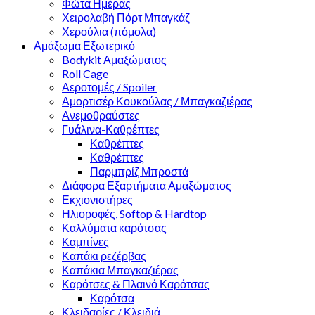
Φώτα Ημέρας
Χειρολαβή Πόρτ Μπαγκάζ
Χερούλια (πόμολα)
Αμάξωμα Εξωτερικό
Bodykit Αμαξώματος
Roll Cage
Αεροτομές / Spoiler
Αμορτισέρ Κουκούλας / Μπαγκαζιέρας
Ανεμοθραύστες
Γυάλινα-Καθρέπτες
Καθρέπτες
Καθρέπτες
Παρμπρίζ Μπροστά
Διάφορα Εξαρτήματα Αμαξώματος
Εκχιονιστήρες
Ηλιοροφές, Softop & Hardtop
Καλλύματα καρότσας
Καμπίνες
Καπάκι ρεζέρβας
Καπάκια Μπαγκαζιέρας
Καρότσες & Πλαινό Καρότσας
Καρότσα
Κλειδαρίες / Κλειδιά