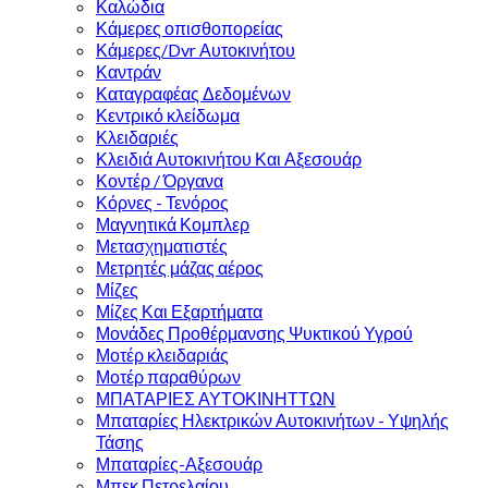
Καλώδια
Κάμερες οπισθοπορείας
Κάμερες/Dvr Αυτοκινήτου
Καντράν
Καταγραφέας Δεδομένων
Κεντρικό κλείδωμα
Κλειδαριές
Κλειδιά Αυτοκινήτου Και Αξεσουάρ
Κοντέρ / Όργανα
Κόρνες - Τενόρος
Μαγνητικά Κομπλερ
Μετασχηματιστές
Μετρητές μάζας αέρος
Μίζες
Μίζες Και Εξαρτήματα
Μονάδες Προθέρμανσης Ψυκτικού Υγρού
Μοτέρ κλειδαριάς
Μοτέρ παραθύρων
ΜΠΑΤΑΡΙΕΣ ΑΥΤΟΚΙΝΗΤΤΩΝ
Μπαταρίες Ηλεκτρικών Αυτοκινήτων - Υψηλής
Τάσης
Μπαταρίες-Αξεσουάρ
Μπεκ Πετρελαίου