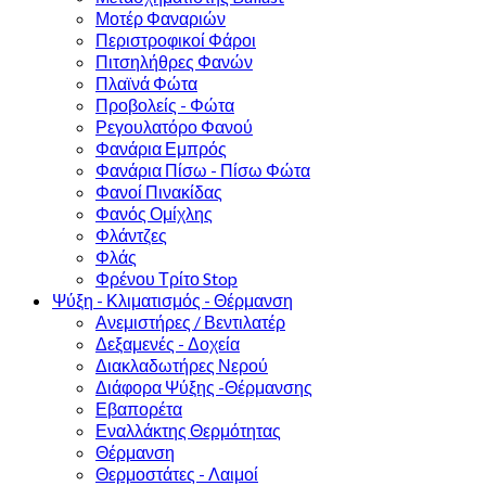
Μοτέρ Φαναριών
Περιστροφικοί Φάροι
Πιτσηλήθρες Φανών
Πλαϊνά Φώτα
Προβολείς - Φώτα
Ρεγουλατόρο Φανού
Φανάρια Εμπρός
Φανάρια Πίσω - Πίσω Φώτα
Φανοί Πινακίδας
Φανός Ομίχλης
Φλάντζες
Φλάς
Φρένου Τρίτο Stop
Ψύξη - Κλιματισμός - Θέρμανση
Ανεμιστήρες / Βεντιλατέρ
Δεξαμενές - Δοχεία
Διακλαδωτήρες Νερού
Διάφορα Ψύξης -Θέρμανσης
Εβαπορέτα
Εναλλάκτης Θερμότητας
Θέρμανση
Θερμοστάτες - Λαιμοί