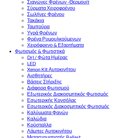
Σιαγώνες Φρένων -Θερμουίτ
Σύρματα Χειροφρένου
Σωλήνες Φρένου
Τακάκια
Ταμπούρα
Υγρά Φρένων
Φρένα Ρυμουλκούμενων
Χειρόφρενο & Εξαρτήματα
Φωτισμός & Φωτιστικά
Drl / Φώτα Ημέρας
LED
Xenon Kit Αυτοκινήτου
Αισθητήρες
Βάσεις Στήριξης
Διάφορα Φωτισμού
Εξωτερικός Διακοσμητικός Φωτισμός
Εσωτερικής Κονσόλας
Εσωτερικός Διακοσμητικός Φωτισμός
Καλύμματα Φανών
Καλώδια
Κρύσταλλα
Λάμπες Αυτοκινήτου
Μετασχηματιστής Ballast