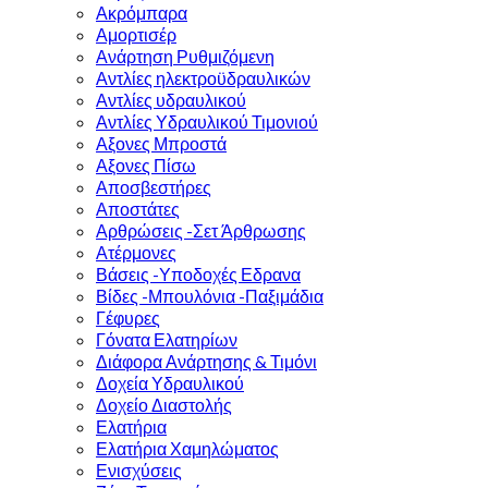
Ακρόμπαρα
Αμορτισέρ
Ανάρτηση Ρυθμιζόμενη
Αντλίες ηλεκτροϋδραυλικών
Αντλίες υδραυλικού
Αντλίες Υδραυλικού Τιμονιού
Αξονες Μπροστά
Αξονες Πίσω
Αποσβεστήρες
Αποστάτες
Αρθρώσεις -Σετ Άρθρωσης
Ατέρμονες
Βάσεις -Υποδοχές Εδρανα
Βίδες -Μπουλόνια -Παξιμάδια
Γέφυρες
Γόνατα Ελατηρίων
Διάφορα Ανάρτησης & Τιμόνι
Δοχεία Υδραυλικού
Δοχείο Διαστολής
Ελατήρια
Ελατήρια Χαμηλώματος
Ενισχύσεις