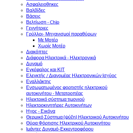
Ασφαλειοθηκες
Βαλβίδες
Βάσεις
Βελτίωση - Chip
Γεννήτριες
Γρύλλοι- Μηχανισμοί παραθύρων
Με Μοτέρ
Χωρίς Μοτέρ
Διακόπτες
Διάφορα Ηλεκτρικά - Ηλεκτρονικά
Δυναμό
Εγκέφαλος και ΚΙΤ
Ελεγκτής / Διανομέας Ηλεκτρονικών Ισχύος
Εναλλάκτης
Ενσωματωμένος φορτιστής ηλεκτρικού
αυτοκινήτου - Μετατροπέας
Ηλεκτρικό σύστημα τιμονιού
Ηλεκτροκινητήρες Αυτοκινήτων
Ηχος - Εικόνα
Θερμικό Σύστημα (ψύξη) Ηλεκτρικού Αυτοκινήτου
Θύρα Φόρτισης Ηλεκτρικού Αυτοκινήτου
Ιμάντες Δυναμό-Εκκεντροφόρου