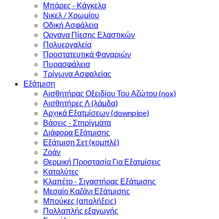
Μπάρες - Κάγκελα
Νικελ / Χρωμίου
Οδική Ασφάλεια
Οργανα Πίεσης Ελαστικών
Πολυεργαλεία
Προστατευτικά Φαναριών
Πυρασφάλεια
Τρίγωνα Ασφαλείας
Εξάτμιση
Αισθητήρας Οξειδίου Του Αζώτου (nox)
Αισθητήρες Λ (λάμδα)
Αρχικά Εξατμίσεων (downpipe)
Βάσεις - Στηρίγματα
Διάφορα Εξάτμισης
Εξάτμιση Σετ (κομπλέ)
Ζοάν
Θερμική Προστασία Για Εξατμίσεις
Καταλύτες
Κλαπέτο - Σιγαστήρας Εξάτμισης
Μεσαίο Καζάνι Εξάτμισης
Μπούκες (απολήξεις)
Πολλαπλής εξαγωγής