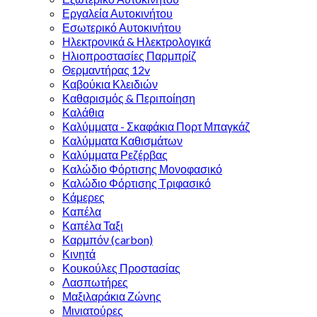
Εργαλεία Αυτοκινήτου
Εσωτερικό Αυτοκινήτου
Ηλεκτρονικά & Ηλεκτρολογικά
Ηλιοπροστασίες Παρμπρίζ
Θερμαντήρας 12v
Καβούκια Κλειδιών
Καθαρισμός & Περιποίηση
Καλάθια
Καλύμματα - Σκαφάκια Πορτ Μπαγκάζ
Καλύμματα Καθισμάτων
Καλύμματα Ρεζέρβας
Καλώδιο Φόρτισης Μονοφασικό
Καλώδιο Φόρτισης Τριφασικό
Κάμερες
Καπέλα
Καπέλα Ταξι
Καρμπόν (carbon)
Κινητά
Κουκούλες Προστασίας
Λασπωτήρες
Μαξιλαράκια Ζώνης
Μινιατούρες