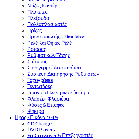
Ντίζες Κοντέρ
Πλακέτες
Πλεξούδα
Πολλαπλασιαστές
Πρίζες
Προσομοιωτής - Simulator
Ρελέ Και Θήκες Ρελέ
Ρότορας
Ρυθμιστικών Τάσης
Στάτορας
Συναγερμοί Αυτοκινήτου
Συσκευή Διατήρησης Ρυθμίσεων
Ταχογράφοι
Τεντωτήρες
Τιμονιού Ηλεκτρικό Σύστημα
Φλασέρ- Φλασιέρα
Φύσες & Επαφές
Ψήκτρα
Ηχος / Εικόνα / GPS
CD Changer
DVD Players
Eq, Crossover & Επεξεργαστές