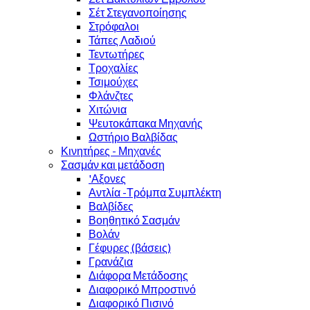
Σέτ Στεγανοποίησης
Στρόφαλοι
Τάπες Λαδιού
Τεντωτήρες
Τροχαλίες
Τσιμούχες
Φλάνζτες
Χιτώνια
Ψευτοκάπακα Μηχανής
Ωστήριο Βαλβίδας
Κινητήρες - Μηχανές
Σασμάν και μετάδοση
'Αξονες
Αντλία -Τρόμπα Συμπλέκτη
Βαλβίδες
Βοηθητικό Σασμάν
Βολάν
Γέφυρες (βάσεις)
Γρανάζια
Διάφορα Μετάδοσης
Διαφορικό Μπροστινό
Διαφορικό Πισινό