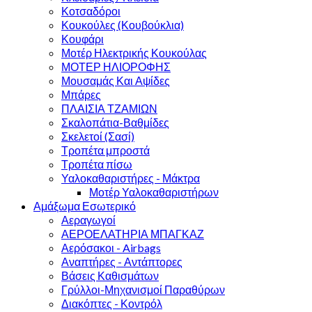
Κοτσαδόροι
Κουκούλες (Κουβούκλια)
Κουφάρι
Μοτέρ Ηλεκτρικής Κουκούλας
ΜΟΤΕΡ ΗΛΙΟΡΟΦΗΣ
Μουσαμάς Και Αψίδες
Μπάρες
ΠΛΑΙΣΙΑ ΤΖΑΜΙΩΝ
Σκαλοπάτια-Βαθμίδες
Σκελετοί (Σασί)
Τροπέτα μπροστά
Τροπέτα πίσω
Υαλοκαθαριστήρες - Μάκτρα
Μοτέρ Υαλοκαθαριστήρων
Αμάξωμα Εσωτερικό
Αεραγωγοί
ΑΕΡΟΕΛΑΤΗΡΙΑ ΜΠΑΓΚΑΖ
Αερόσακοι - Airbags
Αναπτήρες - Αντάπτορες
Βάσεις Καθισμάτων
Γρύλλοι-Μηχανισμοί Παραθύρων
Διακόπτες - Κοντρόλ