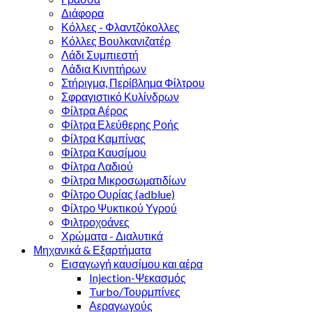
Διάφορα
Κόλλες - Φλαντζόκολλες
Κόλλες Βουλκανιζατέρ
Λάδι Συμπιεστή
Λάδια Κινητήρων
Στήριγμα, Περίβλημα Φίλτρου
Σφραγιστικό Κυλίνδρων
Φίλτρα Αέρος
Φίλτρα Ελεύθερης Ροής
Φίλτρα Καμπίνας
Φίλτρα Καυσίμου
Φίλτρα Λαδιού
Φίλτρα Μικροσωµατιδίων
Φίλτρο Ουρίας (adblue)
Φίλτρο Ψυκτικού Υγρού
Φιλτροχοάνες
Χρώματα - Διαλυτικά
Μηχανικά & Εξαρτήματα
Εισαγωγή καυσίμου και αέρα
Injection-Ψεκασμός
Turbo/Τουρμπίνες
Αεραγωγούς