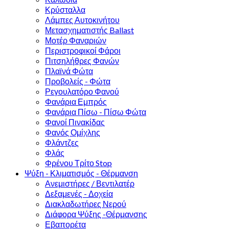
Κρύσταλλα
Λάμπες Αυτοκινήτου
Μετασχηματιστής Ballast
Μοτέρ Φαναριών
Περιστροφικοί Φάροι
Πιτσηλήθρες Φανών
Πλαϊνά Φώτα
Προβολείς - Φώτα
Ρεγουλατόρο Φανού
Φανάρια Εμπρός
Φανάρια Πίσω - Πίσω Φώτα
Φανοί Πινακίδας
Φανός Ομίχλης
Φλάντζες
Φλάς
Φρένου Τρίτο Stop
Ψύξη - Κλιματισμός - Θέρμανση
Ανεμιστήρες / Βεντιλατέρ
Δεξαμενές - Δοχεία
Διακλαδωτήρες Νερού
Διάφορα Ψύξης -Θέρμανσης
Εβαπορέτα