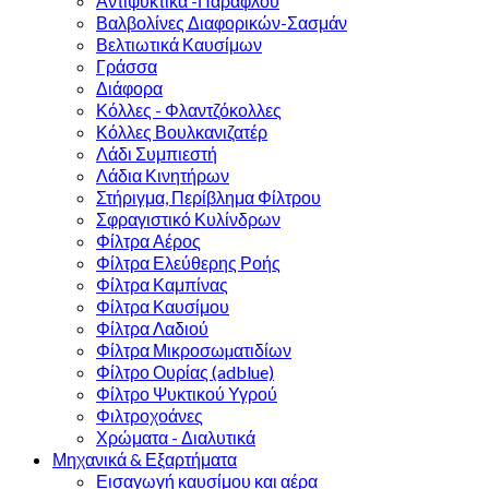
Αντιψυκτικά -Παραφλού
Βαλβολίνες Διαφορικών-Σασμάν
Βελτιωτικά Καυσίμων
Γράσσα
Διάφορα
Κόλλες - Φλαντζόκολλες
Κόλλες Βουλκανιζατέρ
Λάδι Συμπιεστή
Λάδια Κινητήρων
Στήριγμα, Περίβλημα Φίλτρου
Σφραγιστικό Κυλίνδρων
Φίλτρα Αέρος
Φίλτρα Ελεύθερης Ροής
Φίλτρα Καμπίνας
Φίλτρα Καυσίμου
Φίλτρα Λαδιού
Φίλτρα Μικροσωµατιδίων
Φίλτρο Ουρίας (adblue)
Φίλτρο Ψυκτικού Υγρού
Φιλτροχοάνες
Χρώματα - Διαλυτικά
Μηχανικά & Εξαρτήματα
Εισαγωγή καυσίμου και αέρα