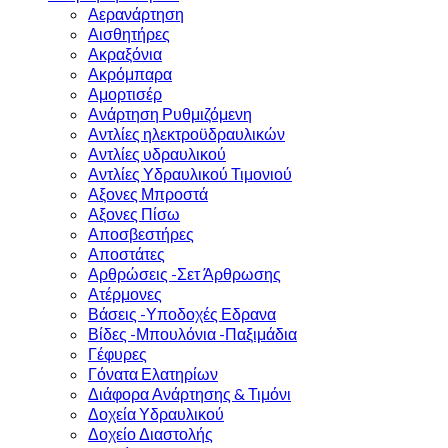
Αερανάρτηση
Αισθητήρες
Ακραξόνια
Ακρόμπαρα
Αμορτισέρ
Ανάρτηση Ρυθμιζόμενη
Αντλίες ηλεκτροϋδραυλικών
Αντλίες υδραυλικού
Αντλίες Υδραυλικού Τιμονιού
Αξονες Μπροστά
Αξονες Πίσω
Αποσβεστήρες
Αποστάτες
Αρθρώσεις -Σετ Άρθρωσης
Ατέρμονες
Βάσεις -Υποδοχές Εδρανα
Βίδες -Μπουλόνια -Παξιμάδια
Γέφυρες
Γόνατα Ελατηρίων
Διάφορα Ανάρτησης & Τιμόνι
Δοχεία Υδραυλικού
Δοχείο Διαστολής