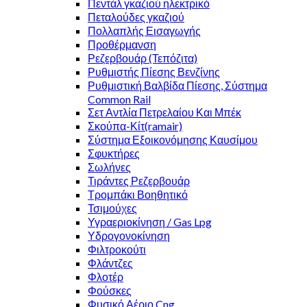
Πεντάλ γκαζιού ηλεκτρικό
Πεταλούδες γκαζιού
Πολλαπλής Εισαγωγής
Προθέρμανση
Ρεζερβουάρ (Τεπόζιτα)
Ρυθμιστής Πίεσης Βενζίνης
Ρυθμιστική Βαλβίδα Πίεσης, Σύστημα
Common Rail
Σετ Αντλία Πετρελαίου Και Μπέκ
Σκούπα-Κίτ(ramair)
Σύστημα Εξοικονόμησης Καυσίμου
Σφυκτήρες
Σωλήνες
Τιράντες Ρεζερβουάρ
Τρομπάκι Βοηθητικό
Τσιμούχες
Υγραεριοκίνηση / Gas Lpg
Υδρογονοκίνηση
Φιλτροκούτι
Φλάντζες
Φλοτέρ
Φούσκες
Φυσικό Αέριο Cng