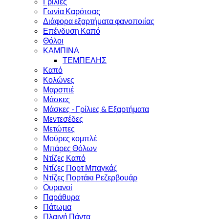
Γρίλιες
Γωνία Καρότσας
Διάφορα εξαρτήματα φανοποιίας
Επένδυση Καπό
Θόλοι
ΚΑΜΠΙΝΑ
ΤΕΜΠΕΛΗΣ
Καπό
Κολώνες
Μαρσπιέ
Μάσκες
Μάσκες - Γρίλιες & Εξαρτήματα
Μεντεσέδες
Μετώπες
Μούρες κομπλέ
Μπάρες Θόλων
Ντίζες Καπό
Ντίζες Πορτ Μπαγκάζ
Ντίζες Πορτάκι Ρεζερβουάρ
Ουρανοί
Παράθυρα
Πάτωμα
Πλαινή Πάντα