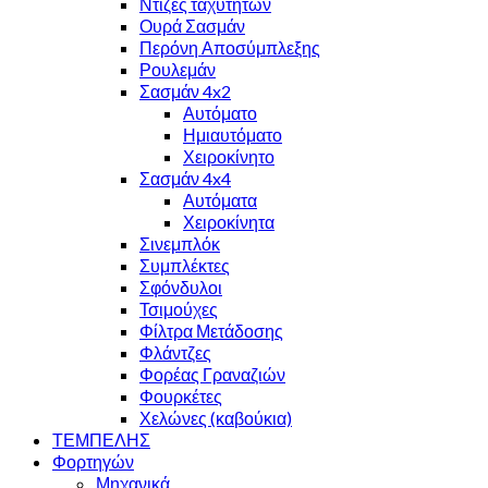
Ντίζες ταχυτήτων
Ουρά Σασμάν
Περόνη Αποσύμπλεξης
Ρουλεμάν
Σασμάν 4x2
Αυτόματο
Ημιαυτόματο
Χειροκίνητο
Σασμάν 4x4
Αυτόματα
Χειροκίνητα
Σινεμπλόκ
Συμπλέκτες
Σφόνδυλοι
Τσιμούχες
Φίλτρα Μετάδοσης
Φλάντζες
Φορέας Γραναζιών
Φουρκέτες
Χελώνες (καβούκια)
ΤΕΜΠΕΛΗΣ
Φορτηγών
Μηχανικά