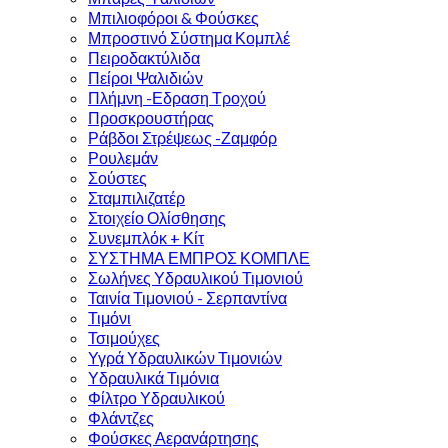
Μπιλιοφόροι & Φούσκες
Μπροστινό Σύστημα Κομπλέ
Πειροδακτύλιδα
Πείροι Ψαλιδιών
Πλήμνη -Εδραση Τροχού
Προσκρουστήρας
Ράβδοι Στρέψεως -Ζαμφόρ
Ρουλεμάν
Σούστες
Σταμπιλιζατέρ
Στοιχείο Ολίσθησης
Συνεμπλόκ + Κίτ
ΣΥΣΤΗΜΑ ΕΜΠΡΟΣ ΚΟΜΠΛΕ
Σωλήνες Υδραυλικού Τιμονιού
Ταινία Τιμονιού - Σερπαντίνα
Τιμόνι
Τσιμούχες
Υγρά Υδραυλικών Τιμονιών
Υδραυλικά Τιμόνια
Φίλτρο Υδραυλικού
Φλάντζες
Φούσκες Αερανάρτησης