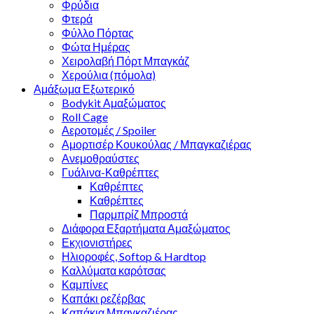
Φρύδια
Φτερά
Φύλλο Πόρτας
Φώτα Ημέρας
Χειρολαβή Πόρτ Μπαγκάζ
Χερούλια (πόμολα)
Αμάξωμα Εξωτερικό
Bodykit Αμαξώματος
Roll Cage
Αεροτομές / Spoiler
Αμορτισέρ Κουκούλας / Μπαγκαζιέρας
Ανεμοθραύστες
Γυάλινα-Καθρέπτες
Καθρέπτες
Καθρέπτες
Παρμπρίζ Μπροστά
Διάφορα Εξαρτήματα Αμαξώματος
Εκχιονιστήρες
Ηλιοροφές, Softop & Hardtop
Καλλύματα καρότσας
Καμπίνες
Καπάκι ρεζέρβας
Καπάκια Μπαγκαζιέρας