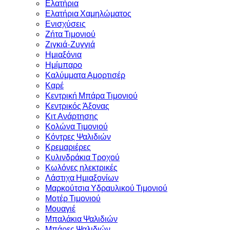
Ελατήρια
Ελατήρια Χαμηλώματος
Ενισχύσεις
Ζήτα Τιμονιού
Ζιγκιά-Ζυγγιά
Ημιαξόνια
Ημίμπαρο
Καλύμματα Αμορτισέρ
Καρέ
Κεντρική Μπάρα Τιμονιού
Κεντρικός Άξονας
Κιτ Ανάρτησης
Κολώνα Τιμονιού
Κόντρες Ψαλιδιών
Κρεμαριέρες
Κυλινδράκια Τροχού
Κωλόνες ηλεκτρικές
Λάστιχα Ημιαξονίων
Μαρκούτσια Υδραυλικού Τιμονιού
Μοτέρ Τιμονιού
Μουαγιέ
Μπαλάκια Ψαλιδιών
Μπάρες Ψαλιδιών