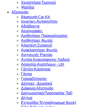
Χειριστήρια Τιμονιού
Ψαλίδια
Αξεσουάρ
Bluetooth Car Kit
Inverters Αυτοκινήτου
Αδιάβροχα
Αερογραφίες
Αισθητήρες Παρκαρίσματος
Αισθητήρες Φωτός
Αλκοτέστ Συσκευή
Ανακλαστήρες Φωτός
Ανιχνευτές Ραντάρ
Αντλία Αναρρόφησης Λαδιού
Ασανσέρ Αναπήρων - Lift
Γάντζοι Καρότσας
Γάντια
Γκαραζόπορτες
Δέστρες -Δεματικά
Διάφορα Αξεσουάρ
Διαχωριστικά Προστασίας Ταξί
Δίχτυα
Εγχειρίδιο Τεχνικό(manual-Book)