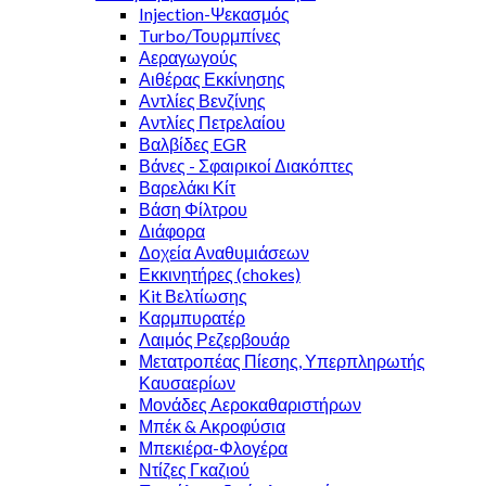
Injection-Ψεκασμός
Turbo/Τουρμπίνες
Αεραγωγούς
Αιθέρας Εκκίνησης
Αντλίες Βενζίνης
Αντλίες Πετρελαίου
Βαλβίδες EGR
Βάνες - Σφαιρικοί Διακόπτες
Βαρελάκι Κίτ
Βάση Φίλτρου
Διάφορα
Δοχεία Αναθυμιάσεων
Εκκινητήρες (chokes)
Κit Βελτίωσης
Καρμπυρατέρ
Λαιμός Ρεζερβουάρ
Μετατροπέας Πίεσης, Υπερπληρωτής
Καυσαερίων
Μονάδες Αεροκαθαριστήρων
Μπέκ & Ακροφύσια
Μπεκιέρα-Φλογέρα
Ντίζες Γκαζιού