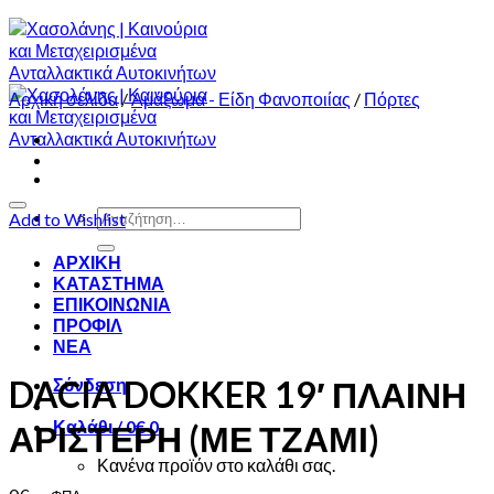
Αρχική σελίδα
/
Αμάξωμα - Είδη Φανοποιίας
/
Πόρτες
Αναζήτηση
Add to Wishlist
για:
ΑΡΧΙΚΗ
ΚΑΤΑΣΤΗΜΑ
ΕΠΙΚΟΙΝΩΝΙΑ
ΠΡΟΦΙΛ
ΝΕΑ
DACIA DOKKER 19′ ΠΛΑΙΝΗ
Σύνδεση
Καλάθι /
0
€
0
ΑΡΙΣΤΕΡΗ (ΜΕ ΤΖΑΜΙ)
Κανένα προϊόν στο καλάθι σας.