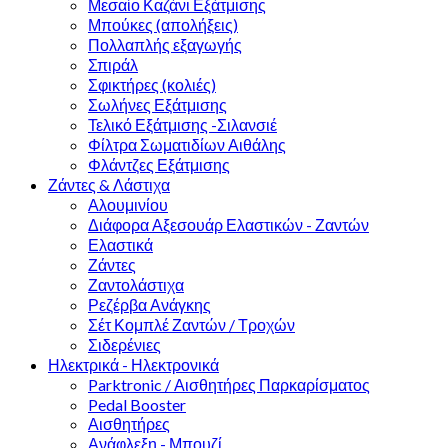
Μεσαίο Καζάνι Εξάτμισης
Μπούκες (απολήξεις)
Πολλαπλής εξαγωγής
Σπιράλ
Σφικτήρες (κολιές)
Σωλήνες Εξάτμισης
Τελικό Εξάτμισης -Σιλανσιέ
Φίλτρα Σωματιδίων Αιθάλης
Φλάντζες Εξάτμισης
Ζάντες & Λάστιχα
Αλουμινίου
Διάφορα Αξεσουάρ Ελαστικών - Ζαντών
Ελαστικά
Ζάντες
Ζαντολάστιχα
Ρεζέρβα Ανάγκης
Σέτ Κομπλέ Ζαντών / Τροχών
Σιδερένιες
Ηλεκτρικά - Ηλεκτρονικά
Parktronic / Αισθητήρες Παρκαρίσματος
Pedal Booster
Αισθητήρες
Ανάφλεξη - Μπουζί