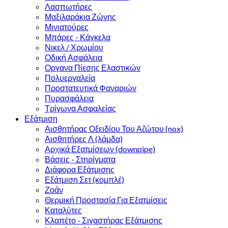
Λασπωτήρες
Μαξιλαράκια Ζώνης
Μινιατούρες
Μπάρες - Κάγκελα
Νικελ / Χρωμίου
Οδική Ασφάλεια
Οργανα Πίεσης Ελαστικών
Πολυεργαλεία
Προστατευτικά Φαναριών
Πυρασφάλεια
Τρίγωνα Ασφαλείας
Εξάτμιση
Αισθητήρας Οξειδίου Του Αζώτου (nox)
Αισθητήρες Λ (λάμδα)
Αρχικά Εξατμίσεων (downpipe)
Βάσεις - Στηρίγματα
Διάφορα Εξάτμισης
Εξάτμιση Σετ (κομπλέ)
Ζοάν
Θερμική Προστασία Για Εξατμίσεις
Καταλύτες
Κλαπέτο - Σιγαστήρας Εξάτμισης