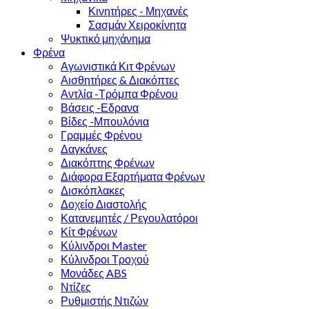
Κινητήρες - Μηχανές
Σασμάν Χειροκίνητα
Ψυκτικό μηχάνημα
Φρένα
Αγωνιστικά Κιτ Φρένων
Αισθητήρες & Διακόπτες
Αντλία -Τρόμπα Φρένου
Βάσεις -Εδρανα
Βίδες -Μπουλόνια
Γραμμές Φρένου
Δαγκάνες
Διακόπτης Φρένων
Διάφορα Εξαρτήματα Φρένων
Δισκόπλακες
Δοχείο Διαστολής
Κατανεμητές / Ρεγουλατόροι
Κίτ Φρένων
Κύλινδροι Master
Κύλινδροι Τροχού
Μονάδες ABS
Ντίζες
Ρυθμιστής Ντιζών