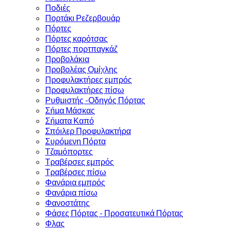
Ποδιές
Πορτάκι Ρεζερβουάρ
Πόρτες
Πόρτες καρότσας
Πόρτες πορτπαγκάζ
Προβολάκια
Προβολέας Ομίχλης
Προφυλακτήρες εμπρός
Προφυλακτήρες πίσω
Ρυθμιστής -Οδηγός Πόρτας
Σήμα Μάσκας
Σήματα Καπό
Σπόιλερ Προφυλακτήρα
Συρόμενη Πόρτα
Τζαμόπορτες
Τραβέρσες εμπρός
Τραβέρσες πίσω
Φανάρια εμπρός
Φανάρια πίσω
Φανοστάτης
Φάσες Πόρτας - Προσατευτικά Πόρτας
Φλας