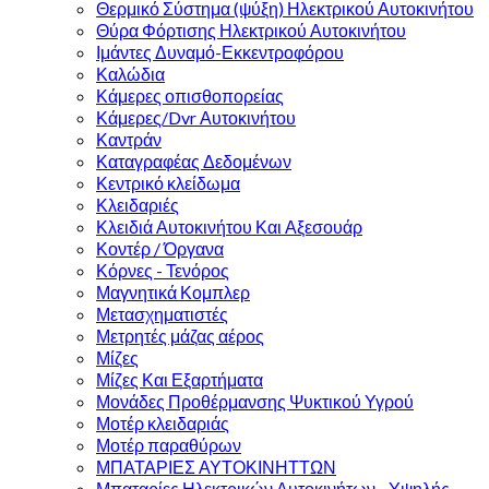
Θερμικό Σύστημα (ψύξη) Ηλεκτρικού Αυτοκινήτου
Θύρα Φόρτισης Ηλεκτρικού Αυτοκινήτου
Ιμάντες Δυναμό-Εκκεντροφόρου
Καλώδια
Κάμερες οπισθοπορείας
Κάμερες/Dvr Αυτοκινήτου
Καντράν
Καταγραφέας Δεδομένων
Κεντρικό κλείδωμα
Κλειδαριές
Κλειδιά Αυτοκινήτου Και Αξεσουάρ
Κοντέρ / Όργανα
Κόρνες - Τενόρος
Μαγνητικά Κομπλερ
Μετασχηματιστές
Μετρητές μάζας αέρος
Μίζες
Μίζες Και Εξαρτήματα
Μονάδες Προθέρμανσης Ψυκτικού Υγρού
Μοτέρ κλειδαριάς
Μοτέρ παραθύρων
ΜΠΑΤΑΡΙΕΣ ΑΥΤΟΚΙΝΗΤΤΩΝ
Μπαταρίες Ηλεκτρικών Αυτοκινήτων - Υψηλής