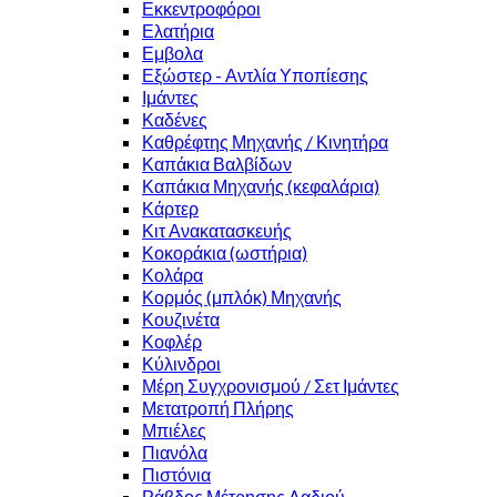
Εκκεντροφόροι
Ελατήρια
Εμβολα
Εξώστερ - Αντλία Υποπίεσης
Ιμάντες
Καδένες
Καθρέφτης Μηχανής / Κινητήρα
Καπάκια Βαλβίδων
Καπάκια Μηχανής (κεφαλάρια)
Κάρτερ
Κιτ Ανακατασκευής
Κοκοράκια (ωστήρια)
Κολάρα
Κορμός (μπλόκ) Μηχανής
Κουζινέτα
Κοφλέρ
Κύλινδροι
Μέρη Συγχρονισμού / Σετ Ιμάντες
Μετατροπή Πλήρης
Μπιέλες
Πιανόλα
Πιστόνια
Ράβδος Μέτρησης Λαδιού