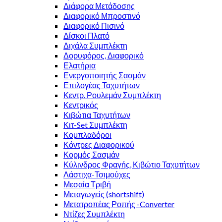
Διάφορα Μετάδοσης
Διαφορικό Μπροστινό
Διαφορικό Πισινό
Δίσκοι Πλατό
Διχάλα Συμπλέκτη
Δορυφόρος, Διαφορικό
Ελατήρια
Ενεργοποιητής Σασμάν
Επιλογέας Ταχυτήτων
Κεντρ. Ρουλεμάν Συμπλέκτη
Κεντρικός
Κιβώτια Ταχυτήτων
Κιτ-Set Συμπλέκτη
Κομπλαδόροι
Κόντρες Διαφορικού
Κορμός Σασμάν
Κύλινδρος Φραγής, Κιβώτιο Ταχυτήτων
Λάστιχα-Τσιμούχες
Μεσαία Τριβή
Μεταγωγείς (shortshift)
Μετατροπέας Ροπής -Converter
Ντίζες Συμπλέκτη