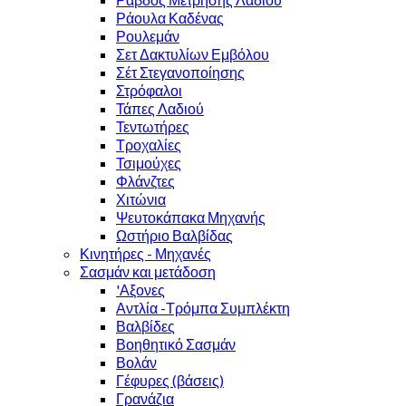
Ράουλα Καδένας
Ρουλεμάν
Σετ Δακτυλίων Εμβόλου
Σέτ Στεγανοποίησης
Στρόφαλοι
Τάπες Λαδιού
Τεντωτήρες
Τροχαλίες
Τσιμούχες
Φλάνζτες
Χιτώνια
Ψευτοκάπακα Μηχανής
Ωστήριο Βαλβίδας
Κινητήρες - Μηχανές
Σασμάν και μετάδοση
'Αξονες
Αντλία -Τρόμπα Συμπλέκτη
Βαλβίδες
Βοηθητικό Σασμάν
Βολάν
Γέφυρες (βάσεις)
Γρανάζια