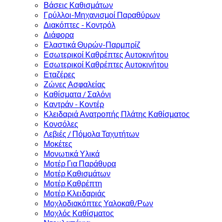
Βάσεις Καθισμάτων
Γρύλλοι-Μηχανισμοί Παραθύρων
Διακόπτες - Κοντρόλ
Διάφορα
Ελαστικά Θυρών-Παρμπρίζ
Εσωτερικοί Καθρέπτες Αυτοκινήτου
Εσωτερικοί Καθρέπτες Αυτοκινήτου
Εταζέρες
Ζώνες Ασφαλείας
Καθίσματα / Σαλόνι
Καντράν - Κοντέρ
Κλειδαριά Ανατροπής Πλάτης Καθίσματος
Κονσόλες
Λεβιές / Πόμολα Ταχυτήτων
Μοκέτες
Μονωτικά Υλικά
Μοτέρ Για Παράθυρα
Μοτέρ Καθισμάτων
Μοτέρ Καθρέπτη
Μοτέρ Κλειδαριάς
Μοχλοδιακόπτες Υαλοκαθ/Ρων
Μοχλός Καθίσματος