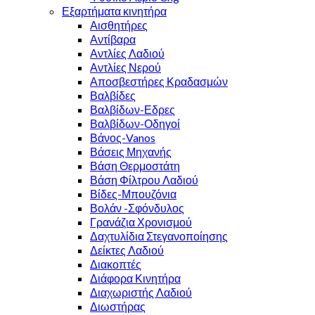
Εξαρτήματα κινητήρα
Αισθητήρες
Αντίβαρα
Αντλίες Λαδιού
Αντλίες Νερού
Αποσβεστήρες Κραδασμών
Βαλβίδες
Βαλβίδων-Εδρες
Βαλβίδων-Οδηγοί
Βάνος-Vanos
Βάσεις Μηχανής
Βάση Θερμοστάτη
Βάση Φίλτρου Λαδιού
Βίδες-Μπουζόνια
Βολάν -Σφόνδυλος
Γρανάζια Χρονισμού
Δαχτυλίδια Στεγανοποίησης
Δείκτες Λαδιού
Διακοπτές
Διάφορα Κινητήρα
Διαχωριστής Λαδιού
Διωστήρας