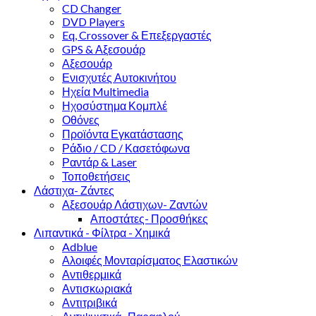
CD Changer
DVD Players
Eq, Crossover & Επεξεργαστές
GPS & Αξεσουάρ
Αξεσουάρ
Ενισχυτές Αυτοκινήτου
Ηχεία Multimedia
Ηχοσύστημα Κομπλέ
Οθόνες
Προϊόντα Εγκατάστασης
Ράδιο / CD / Κασετόφωνα
Ραντάρ & Laser
Τοποθετήσεις
Λάστιχα- Ζάντες
Αξεσουάρ Λάστιχων- Ζαντών
Αποστάτες- Προσθήκες
Λιπαντικά - Φίλτρα - Χημικά
Adblue
Αλοιφές Μονταρίσματος Ελαστικών
Αντιθερμικά
Αντισκωριακά
Αντιτριβικά