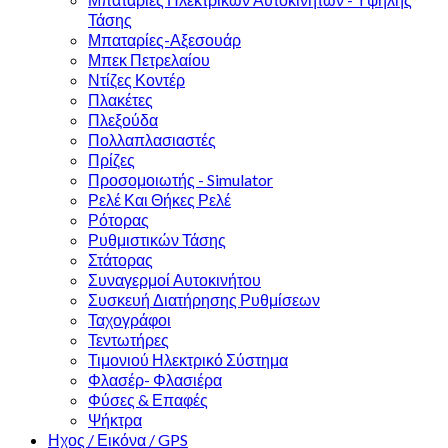
Τάσης
Μπαταρίες-Αξεσουάρ
Μπεκ Πετρελαίου
Ντίζες Κοντέρ
Πλακέτες
Πλεξούδα
Πολλαπλασιαστές
Πρίζες
Προσομοιωτής - Simulator
Ρελέ Και Θήκες Ρελέ
Ρότορας
Ρυθμιστικών Τάσης
Στάτορας
Συναγερμοί Αυτοκινήτου
Συσκευή Διατήρησης Ρυθμίσεων
Ταχογράφοι
Τεντωτήρες
Τιμονιού Ηλεκτρικό Σύστημα
Φλασέρ- Φλασιέρα
Φύσες & Επαφές
Ψήκτρα
Ηχος / Εικόνα / GPS