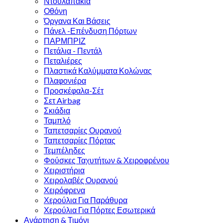
Ντουλαπάκια
Οθόνη
Όργανα Και Βάσεις
Πάνελ -Επένδυση Πόρτων
ΠΑΡΜΠΡΙΖ
Πετάλια - Πεντάλ
Πεταλιέρες
Πλαστικά Καλύμματα Κολώνας
Πλαφονιέρα
Προσκέφαλα-Σέτ
Σετ Airbag
Σκιάδια
Ταμπλό
Ταπετσαρίες Ουρανού
Ταπετσαρίες Πόρτας
Τεμπέληδες
Φούσκες Ταχυτήτων & Χειροφρένου
Χειριστήρια
Χειρολαβές Ουρανού
Χειρόφρενα
Χερούλια Για Παράθυρα
Χερούλια Για Πόρτες Εσωτερικά
Ανάρτηση & Τιμόνι