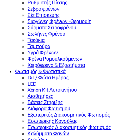
Ρυθμιστής Πίεσης
Σεβρό φρένων
Σέτ Επισκευής
Σιαγώνες Φρένων -Θερμουίτ
Σύρματα Χειροφρένου
Σωλήνες Φρένου
Τακάκια
Ταμπούρα
Υγρά Φρένων
Φρένα Ρυμουλκούμενων
Χειρόφρενο & Εξαρτήματα
Φωτισμός & Φωτιστικά
Drl / Φώτα Ημέρας
LED
Xenon Kit Αυτοκινήτου
Αισθητήρες
Βάσεις Στήριξης
Διάφορα Φωτισμού
Εξωτερικός Διακοσμητικός Φωτισμός
Εσωτερικής Κονσόλας
Εσωτερικός Διακοσμητικός Φωτισμός
Καλύμματα Φανών
Καλώδια