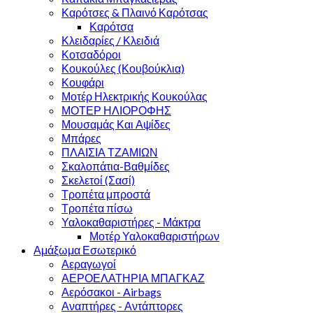
Καρότσες & Πλαινό Καρότσας
Καρότσα
Κλειδαρίες / Κλειδιά
Κοτσαδόροι
Κουκούλες (Κουβούκλια)
Κουφάρι
Μοτέρ Ηλεκτρικής Κουκούλας
ΜΟΤΕΡ ΗΛΙΟΡΟΦΗΣ
Μουσαμάς Και Αψίδες
Μπάρες
ΠΛΑΙΣΙΑ ΤΖΑΜΙΩΝ
Σκαλοπάτια-Βαθμίδες
Σκελετοί (Σασί)
Τροπέτα μπροστά
Τροπέτα πίσω
Υαλοκαθαριστήρες - Μάκτρα
Μοτέρ Υαλοκαθαριστήρων
Αμάξωμα Εσωτερικό
Αεραγωγοί
ΑΕΡΟΕΛΑΤΗΡΙΑ ΜΠΑΓΚΑΖ
Αερόσακοι - Airbags
Αναπτήρες - Αντάπτορες