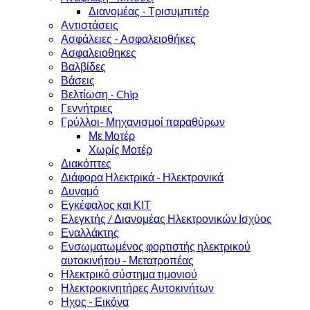
Διανομέας - Τρισυμπιτέρ
Αντιστάσεις
Ασφάλειες - Ασφαλειοθήκες
Ασφαλειοθηκες
Βαλβίδες
Βάσεις
Βελτίωση - Chip
Γεννήτριες
Γρύλλοι- Μηχανισμοί παραθύρων
Με Μοτέρ
Χωρίς Μοτέρ
Διακόπτες
Διάφορα Ηλεκτρικά - Ηλεκτρονικά
Δυναμό
Εγκέφαλος και ΚΙΤ
Ελεγκτής / Διανομέας Ηλεκτρονικών Ισχύος
Εναλλάκτης
Ενσωματωμένος φορτιστής ηλεκτρικού
αυτοκινήτου - Μετατροπέας
Ηλεκτρικό σύστημα τιμονιού
Ηλεκτροκινητήρες Αυτοκινήτων
Ηχος - Εικόνα