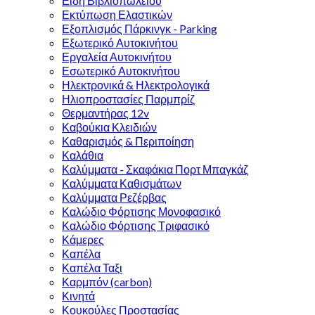
Είδη Βιβλιοπωλείου
Εκτύπωση Ελαστικών
Εξοπλισμός Πάρκινγκ - Parking
Εξωτερικό Αυτοκινήτου
Εργαλεία Αυτοκινήτου
Εσωτερικό Αυτοκινήτου
Ηλεκτρονικά & Ηλεκτρολογικά
Ηλιοπροστασίες Παρμπρίζ
Θερμαντήρας 12v
Καβούκια Κλειδιών
Καθαρισμός & Περιποίηση
Καλάθια
Καλύμματα - Σκαφάκια Πορτ Μπαγκάζ
Καλύμματα Καθισμάτων
Καλύμματα Ρεζέρβας
Καλώδιο Φόρτισης Μονοφασικό
Καλώδιο Φόρτισης Τριφασικό
Κάμερες
Καπέλα
Καπέλα Ταξι
Καρμπόν (carbon)
Κινητά
Κουκούλες Προστασίας