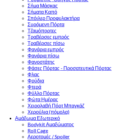
Σήμα Μάσκας
Σήματα Καπό
Σπόιλερ Προφυλακτήρα
Συρόμενη Πόρτα
Τζαμόπορτες
Τραβέρσες εμπρός
Τραβέρσες πίσω
Φανάρια εμπρός
Φανάρια πίσω
Φανοστάτης
Φάσες Πόρτας - Προσατευτικά Πόρτας
Φλας
Φρύδια
Φτερά
Φύλλο Πόρτας
Φώτα Ημέρας
Χειρολαβή Πόρτ Μπαγκάζ
Χερούλια (πόμολα)
Αμάξωμα Εξωτερικό
Bodykit Αμαξώματος
Roll Cage
Αεροτομές / Spoiler