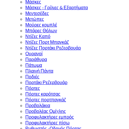
Μάσκες
Μάσκες - Γρίλιες & Εξαρτήματα
Μεντεσέδες
Μετώπες
Μούρες κομπλέ
Μπάρες Θόλων
Ντίζες Καπό
Ντίζες Πορτ Μπαγκάζ
Ντίζες Πορτάκι Ρεζερβουάρ
Ουρανοί
Παράθυρα
Πάτωμα
Πλαινή Πάντα
Ποδιές
Πορτάκι Ρεζερβουάρ
Πόρτες
Πόρτες καρότσας
Πόρτες πορτπαγκάζ
Προβολάκια
Προβολέας Ομίχλης
Προφυλακτήρες εμπρός
Προφυλακτήρες πίσω
Ρυθμιστής -Οδηγός Πόρτας