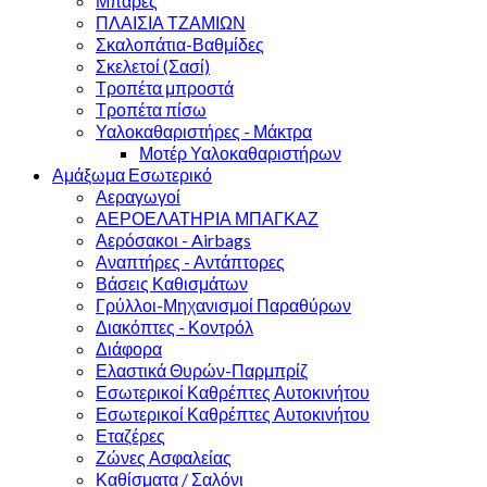
Μπάρες
ΠΛΑΙΣΙΑ ΤΖΑΜΙΩΝ
Σκαλοπάτια-Βαθμίδες
Σκελετοί (Σασί)
Τροπέτα μπροστά
Τροπέτα πίσω
Υαλοκαθαριστήρες - Μάκτρα
Μοτέρ Υαλοκαθαριστήρων
Αμάξωμα Εσωτερικό
Αεραγωγοί
ΑΕΡΟΕΛΑΤΗΡΙΑ ΜΠΑΓΚΑΖ
Αερόσακοι - Airbags
Αναπτήρες - Αντάπτορες
Βάσεις Καθισμάτων
Γρύλλοι-Μηχανισμοί Παραθύρων
Διακόπτες - Κοντρόλ
Διάφορα
Ελαστικά Θυρών-Παρμπρίζ
Εσωτερικοί Καθρέπτες Αυτοκινήτου
Εσωτερικοί Καθρέπτες Αυτοκινήτου
Εταζέρες
Ζώνες Ασφαλείας
Καθίσματα / Σαλόνι