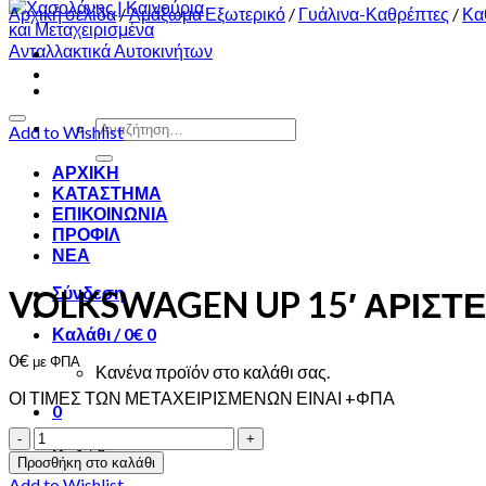
Αρχική σελίδα
/
Αμάξωμα Εξωτερικό
/
Γυάλινα-Καθρέπτες
/
Κα
Αναζήτηση
Add to Wishlist
για:
ΑΡΧΙΚΗ
ΚΑΤΑΣΤΗΜΑ
ΕΠΙΚΟΙΝΩΝΙΑ
ΠΡΟΦΙΛ
ΝΕΑ
Σύνδεση
VOLKSWAGEN UP 15′ ΑΡΙΣ
Καλάθι /
0
€
0
0
€
με ΦΠΑ
Κανένα προϊόν στο καλάθι σας.
ΟΙ ΤΙΜΕΣ ΤΩΝ ΜΕΤΑΧΕΙΡΙΣΜΕΝΩΝ ΕΙΝΑΙ +ΦΠΑ
0
VOLKSWAGEN
Καλάθι
UP
Προσθήκη στο καλάθι
15'
Add to Wishlist