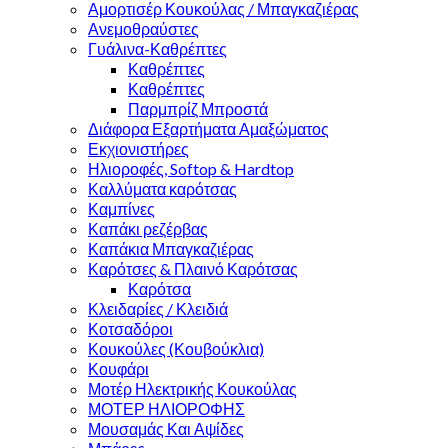
Αμορτισέρ Κουκούλας / Μπαγκαζιέρας
Ανεμοθραύστες
Γυάλινα-Καθρέπτες
Καθρέπτες
Καθρέπτες
Παρμπρίζ Μπροστά
Διάφορα Εξαρτήματα Αμαξώματος
Εκχιονιστήρες
Ηλιοροφές, Softop & Hardtop
Καλλύματα καρότσας
Καμπίνες
Καπάκι ρεζέρβας
Καπάκια Μπαγκαζιέρας
Καρότσες & Πλαινό Καρότσας
Καρότσα
Κλειδαρίες / Κλειδιά
Κοτσαδόροι
Κουκούλες (Κουβούκλια)
Κουφάρι
Μοτέρ Ηλεκτρικής Κουκούλας
ΜΟΤΕΡ ΗΛΙΟΡΟΦΗΣ
Μουσαμάς Και Αψίδες