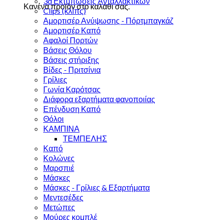
3d Εκτυπώσεις Ανταλλακτικών
Κανένα προϊόν στο καλάθι σας.
Clips (κλίπς)
Αμορτισέρ Ανύψωσης - Πόρτμπαγκάζ
Αμορτισέρ Καπό
Αφαλοί Πορτών
Βάσεις Θόλου
Βάσεις στήριξης
Βίδες - Πριτσίνια
Γρίλιες
Γωνία Καρότσας
Διάφορα εξαρτήματα φανοποιίας
Επένδυση Καπό
Θόλοι
ΚΑΜΠΙΝΑ
ΤΕΜΠΕΛΗΣ
Καπό
Κολώνες
Μαρσπιέ
Μάσκες
Μάσκες - Γρίλιες & Εξαρτήματα
Μεντεσέδες
Μετώπες
Μούρες κομπλέ