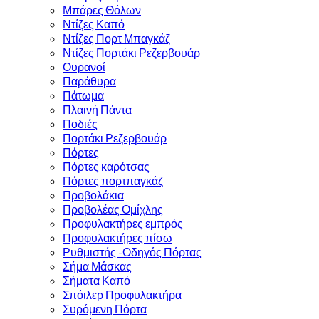
Μπάρες Θόλων
Ντίζες Καπό
Ντίζες Πορτ Μπαγκάζ
Ντίζες Πορτάκι Ρεζερβουάρ
Ουρανοί
Παράθυρα
Πάτωμα
Πλαινή Πάντα
Ποδιές
Πορτάκι Ρεζερβουάρ
Πόρτες
Πόρτες καρότσας
Πόρτες πορτπαγκάζ
Προβολάκια
Προβολέας Ομίχλης
Προφυλακτήρες εμπρός
Προφυλακτήρες πίσω
Ρυθμιστής -Οδηγός Πόρτας
Σήμα Μάσκας
Σήματα Καπό
Σπόιλερ Προφυλακτήρα
Συρόμενη Πόρτα