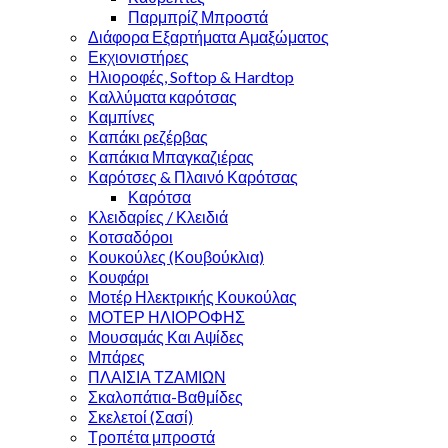
Παρμπρίζ Μπροστά
Διάφορα Εξαρτήματα Αμαξώματος
Εκχιονιστήρες
Ηλιοροφές, Softop & Hardtop
Καλλύματα καρότσας
Καμπίνες
Καπάκι ρεζέρβας
Καπάκια Μπαγκαζιέρας
Καρότσες & Πλαινό Καρότσας
Καρότσα
Κλειδαρίες / Κλειδιά
Κοτσαδόροι
Κουκούλες (Κουβούκλια)
Κουφάρι
Μοτέρ Ηλεκτρικής Κουκούλας
ΜΟΤΕΡ ΗΛΙΟΡΟΦΗΣ
Μουσαμάς Και Αψίδες
Μπάρες
ΠΛΑΙΣΙΑ ΤΖΑΜΙΩΝ
Σκαλοπάτια-Βαθμίδες
Σκελετοί (Σασί)
Τροπέτα μπροστά