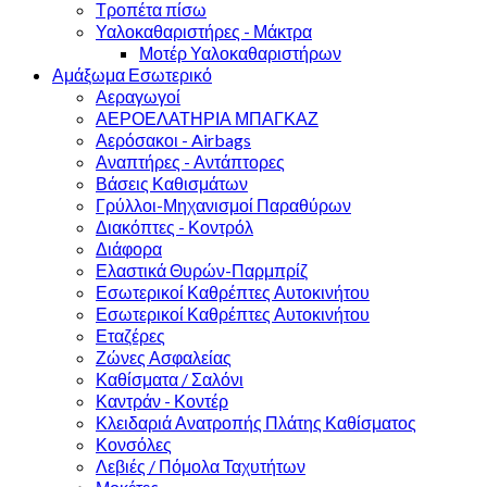
Τροπέτα πίσω
Υαλοκαθαριστήρες - Μάκτρα
Μοτέρ Υαλοκαθαριστήρων
Αμάξωμα Εσωτερικό
Αεραγωγοί
ΑΕΡΟΕΛΑΤΗΡΙΑ ΜΠΑΓΚΑΖ
Αερόσακοι - Airbags
Αναπτήρες - Αντάπτορες
Βάσεις Καθισμάτων
Γρύλλοι-Μηχανισμοί Παραθύρων
Διακόπτες - Κοντρόλ
Διάφορα
Ελαστικά Θυρών-Παρμπρίζ
Εσωτερικοί Καθρέπτες Αυτοκινήτου
Εσωτερικοί Καθρέπτες Αυτοκινήτου
Εταζέρες
Ζώνες Ασφαλείας
Καθίσματα / Σαλόνι
Καντράν - Κοντέρ
Κλειδαριά Ανατροπής Πλάτης Καθίσματος
Κονσόλες
Λεβιές / Πόμολα Ταχυτήτων