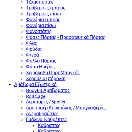
Τζαμόπορτες
Τραβέρσες εμπρός
Τραβέρσες πίσω
Φανάρια εμπρός
Φανάρια πίσω
Φανοστάτης
Φάσες Πόρτας - Προσατευτικά Πόρτας
Φλας
Φρύδια
Φτερά
Φύλλο Πόρτας
Φώτα Ημέρας
Χειρολαβή Πόρτ Μπαγκάζ
Χερούλια (πόμολα)
Αμάξωμα Εξωτερικό
Bodykit Αμαξώματος
Roll Cage
Αεροτομές / Spoiler
Αμορτισέρ Κουκούλας / Μπαγκαζιέρας
Ανεμοθραύστες
Γυάλινα-Καθρέπτες
Καθρέπτες
Καθρέπτες