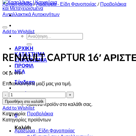
Αρχική σελίδα
/
Αμάξωμα - Είδη Φανοποιίας
/
Προβολάκια
Add to Wishlist
Αναζήτηση
για:
ΑΡΧΙΚΗ
ΚΑΤΑΣΤΗΜΑ
RENAULT CAPTUR 16′ ΑΡΙΣ
ΕΠΙΚΟΙΝΩΝΙΑ
ΠΡΟΦΙΛ
ΝΕΑ
0
€
με ΦΠΑ
Σύνδεση
Επικοινωνήστε μαζί μας για τιμή.
Καλάθι /
0
€
0
RENAULT
CAPTUR
Προσθήκη στο καλάθι
Κανένα προϊόν στο καλάθι σας.
16'
Add to Wishlist
ΑΡΙΣΤΕΡΟ
Κατηγορία:
Προβολάκια
0
ΠΡΟΒΟΛΑΚΙ
Κατηγορίες προϊόντων
ποσότητα
Καλάθι
Αμάξωμα - Είδη Φανοποιίας