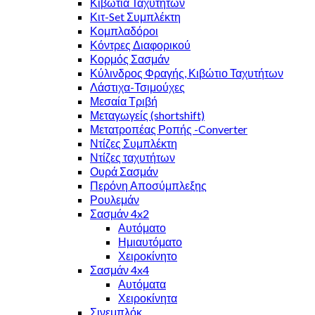
Κιβώτια Ταχυτήτων
Κιτ-Set Συμπλέκτη
Κομπλαδόροι
Κόντρες Διαφορικού
Κορμός Σασμάν
Κύλινδρος Φραγής, Κιβώτιο Ταχυτήτων
Λάστιχα-Τσιμούχες
Μεσαία Τριβή
Μεταγωγείς (shortshift)
Μετατροπέας Ροπής -Converter
Ντίζες Συμπλέκτη
Ντίζες ταχυτήτων
Ουρά Σασμάν
Περόνη Αποσύμπλεξης
Ρουλεμάν
Σασμάν 4x2
Αυτόματο
Ημιαυτόματο
Χειροκίνητο
Σασμάν 4x4
Αυτόματα
Χειροκίνητα
Σινεμπλόκ