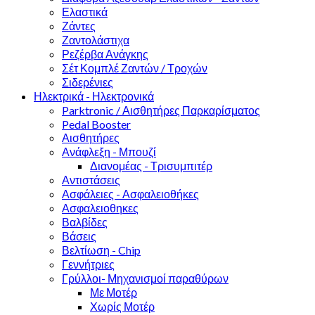
Ελαστικά
Ζάντες
Ζαντολάστιχα
Ρεζέρβα Ανάγκης
Σέτ Κομπλέ Ζαντών / Τροχών
Σιδερένιες
Ηλεκτρικά - Ηλεκτρονικά
Parktronic / Αισθητήρες Παρκαρίσματος
Pedal Booster
Αισθητήρες
Ανάφλεξη - Μπουζί
Διανομέας - Τρισυμπιτέρ
Αντιστάσεις
Ασφάλειες - Ασφαλειοθήκες
Ασφαλειοθηκες
Βαλβίδες
Βάσεις
Βελτίωση - Chip
Γεννήτριες
Γρύλλοι- Μηχανισμοί παραθύρων
Με Μοτέρ
Χωρίς Μοτέρ