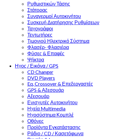
Ρυθμιστικών Τάσης
Στάτορας
Συναγερμοί Αυτοκινήτου
Συσκευή Διατήρησης Ρυθμίσεων
Ταχογράφοι
Τεντωτήρες
Τιμονιού Ηλεκτρικό Σύστημα
Φλασέρ- Φλασιέρα
Φύσες & Επαφές
Ψήκτρα
Ηχος / Εικόνα / GPS
CD Changer
DVD Players
Eq, Crossover & Επεξεργαστές
GPS & Αξεσουάρ
Αξεσουάρ
Ενισχυτές Αυτοκινήτου
Ηχεία Multimedia
Ηχοσύστημα Κομπλέ
Οθόνες
Προϊόντα Εγκατάστασης
Ράδιο / CD / Κασετόφωνα