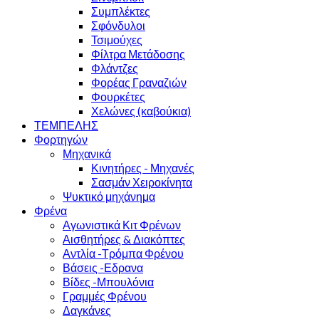
Συμπλέκτες
Σφόνδυλοι
Τσιμούχες
Φίλτρα Μετάδοσης
Φλάντζες
Φορέας Γραναζιών
Φουρκέτες
Χελώνες (καβούκια)
ΤΕΜΠΕΛΗΣ
Φορτηγών
Μηχανικά
Κινητήρες - Μηχανές
Σασμάν Χειροκίνητα
Ψυκτικό μηχάνημα
Φρένα
Αγωνιστικά Κιτ Φρένων
Αισθητήρες & Διακόπτες
Αντλία -Τρόμπα Φρένου
Βάσεις -Εδρανα
Βίδες -Μπουλόνια
Γραμμές Φρένου
Δαγκάνες