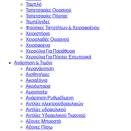
Ταμπλό
Ταπετσαρίες Ουρανού
Ταπετσαρίες Πόρτας
Τεμπέληδες
Φούσκες Ταχυτήτων & Χειροφρένου
Χειριστήρια
Χειρολαβές Ουρανού
Χειρόφρενα
Χερούλια Για Παράθυρα
Χερούλια Για Πόρτες Εσωτερικά
Ανάρτηση & Τιμόνι
Αερανάρτηση
Αισθητήρες
Ακραξόνια
Ακρόμπαρα
Αμορτισέρ
Ανάρτηση Ρυθμιζόμενη
Αντλίες ηλεκτροϋδραυλικών
Αντλίες υδραυλικού
Αντλίες Υδραυλικού Τιμονιού
Αξονες Μπροστά
Αξονες Πίσω