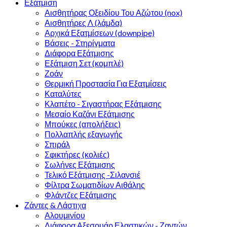
Εξάτμιση
Αισθητήρας Οξειδίου Του Αζώτου (nox)
Αισθητήρες Λ (λάμδα)
Αρχικά Εξατμίσεων (downpipe)
Βάσεις - Στηρίγματα
Διάφορα Εξάτμισης
Εξάτμιση Σετ (κομπλέ)
Ζοάν
Θερμική Προστασία Για Εξατμίσεις
Καταλύτες
Κλαπέτο - Σιγαστήρας Εξάτμισης
Μεσαίο Καζάνι Εξάτμισης
Μπούκες (απολήξεις)
Πολλαπλής εξαγωγής
Σπιράλ
Σφικτήρες (κολιές)
Σωλήνες Εξάτμισης
Τελικό Εξάτμισης -Σιλανσιέ
Φίλτρα Σωματιδίων Αιθάλης
Φλάντζες Εξάτμισης
Ζάντες & Λάστιχα
Αλουμινίου
Διάφορα Αξεσουάρ Ελαστικών - Ζαντών