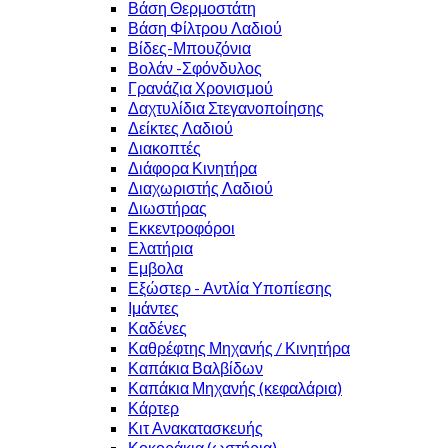
Βάση Θερμοστάτη
Βάση Φίλτρου Λαδιού
Βίδες-Μπουζόνια
Βολάν -Σφόνδυλος
Γρανάζια Χρονισμού
Δαχτυλίδια Στεγανοποίησης
Δείκτες Λαδιού
Διακοπτές
Διάφορα Κινητήρα
Διαχωριστής Λαδιού
Διωστήρας
Εκκεντροφόροι
Ελατήρια
Εμβολα
Εξώστερ - Αντλία Υποπίεσης
Ιμάντες
Καδένες
Καθρέφτης Μηχανής / Κινητήρα
Καπάκια Βαλβίδων
Καπάκια Μηχανής (κεφαλάρια)
Κάρτερ
Κιτ Ανακατασκευής
Κοκοράκια (ωστήρια)