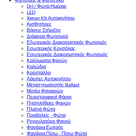
Drl / Φώτα Ημέρας
LED
Xenon Kit Αυτοκινήτου
Αισθητήρες
Βάσεις Στήριξης
Διάφορα Φωτισμού
Εξωτερικός Διακοσμητικός Φωτισμός
Εσωτερικής Κονσόλας
Εσωτερικός Διακοσμητικός Φωτισμός
Καλύμματα Φανών
Καλώδια
Κρύσταλλα
Λάμπες Αυτοκινήτου
Μετασχηματιστής Ballast
Μοτέρ Φαναριών
Περιστροφικοί Φάροι
Πιτσηλήθρες Φανών
Πλαϊνά Φώτα
Προβολείς - Φώτα
Ρεγουλατόρο Φανού
Φανάρια Εμπρός
Φανάρια Πίσω - Πίσω Φώτα