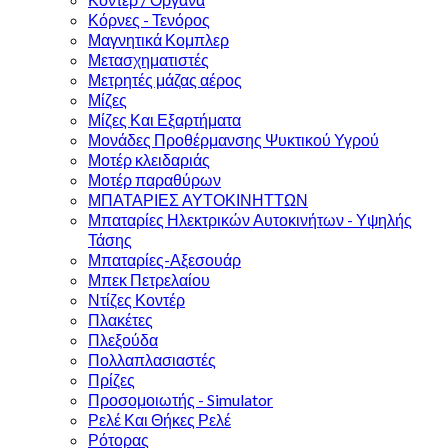
Κόρνες - Τενόρος
Μαγνητικά Κομπλερ
Μετασχηματιστές
Μετρητές μάζας αέρος
Μίζες
Μίζες Και Εξαρτήματα
Μονάδες Προθέρμανσης Ψυκτικού Υγρού
Μοτέρ κλειδαριάς
Μοτέρ παραθύρων
ΜΠΑΤΑΡΙΕΣ ΑΥΤΟΚΙΝΗΤΤΩΝ
Μπαταρίες Ηλεκτρικών Αυτοκινήτων - Υψηλής
Τάσης
Μπαταρίες-Αξεσουάρ
Μπεκ Πετρελαίου
Ντίζες Κοντέρ
Πλακέτες
Πλεξούδα
Πολλαπλασιαστές
Πρίζες
Προσομοιωτής - Simulator
Ρελέ Και Θήκες Ρελέ
Ρότορας