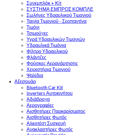
Συνεμπλόκ + Κίτ
ΣΥΣΤΗΜΑ ΕΜΠΡΟΣ ΚΟΜΠΛΕ
Σωλήνες Υδραυλικού Τιμονιού
Ταινία Τιμονιού - Σερπαντίνα
Τιμόνι
Τσιμούχες
Υγρά Υδραυλικών Τιμονιών
Υδραυλικά Τιμόνια
Φίλτρο Υδραυλικού
Φλάντζες
Φούσκες Αερανάρτησης
Χειριστήρια Τιμονιού
Ψαλίδια
Αξεσουάρ
Bluetooth Car Kit
Inverters Αυτοκινήτου
Αδιάβροχα
Αερογραφίες
Αισθητήρες Παρκαρίσματος
Αισθητήρες Φωτός
Αλκοτέστ Συσκευή
Ανακλαστήρες Φωτός