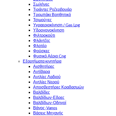
Σωλήνες
Τιράντες Ρεζερβουάρ
Τρομπάκι Βοηθητικό
Τσιμούχες
Υγραεριοκίνηση / Gas Lpg
Υδρογονοκίνηση
Φιλτροκούτι
Φλάντζες
Φλοτέρ
Φούσκες
Φυσικό Αέριο Cng
Εξαρτήματα κινητήρα
Αισθητήρες
Αντίβαρα
Αντλίες Λαδιού
Αντλίες Νερού
Αποσβεστήρες Κραδασμών
Βαλβίδες
Βαλβίδων-Εδρες
Βαλβίδων-Οδηγοί
Βάνος-Vanos
Βάσεις Μηχανής