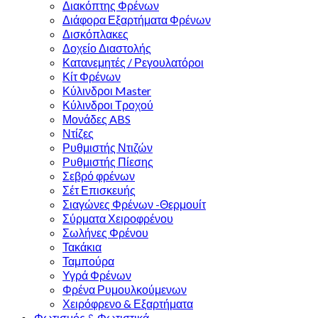
Διακόπτης Φρένων
Διάφορα Εξαρτήματα Φρένων
Δισκόπλακες
Δοχείο Διαστολής
Κατανεμητές / Ρεγουλατόροι
Κίτ Φρένων
Κύλινδροι Master
Κύλινδροι Τροχού
Μονάδες ABS
Ντίζες
Ρυθμιστής Ντιζών
Ρυθμιστής Πίεσης
Σεβρό φρένων
Σέτ Επισκευής
Σιαγώνες Φρένων -Θερμουίτ
Σύρματα Χειροφρένου
Σωλήνες Φρένου
Τακάκια
Ταμπούρα
Υγρά Φρένων
Φρένα Ρυμουλκούμενων
Χειρόφρενο & Εξαρτήματα
Φωτισμός & Φωτιστικά