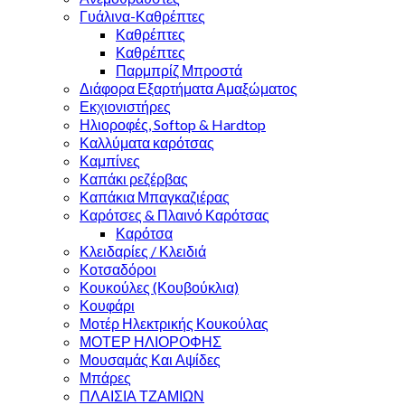
Γυάλινα-Καθρέπτες
Καθρέπτες
Καθρέπτες
Παρμπρίζ Μπροστά
Διάφορα Εξαρτήματα Αμαξώματος
Εκχιονιστήρες
Ηλιοροφές, Softop & Hardtop
Καλλύματα καρότσας
Καμπίνες
Καπάκι ρεζέρβας
Καπάκια Μπαγκαζιέρας
Καρότσες & Πλαινό Καρότσας
Καρότσα
Κλειδαρίες / Κλειδιά
Κοτσαδόροι
Κουκούλες (Κουβούκλια)
Κουφάρι
Μοτέρ Ηλεκτρικής Κουκούλας
ΜΟΤΕΡ ΗΛΙΟΡΟΦΗΣ
Μουσαμάς Και Αψίδες
Μπάρες
ΠΛΑΙΣΙΑ ΤΖΑΜΙΩΝ