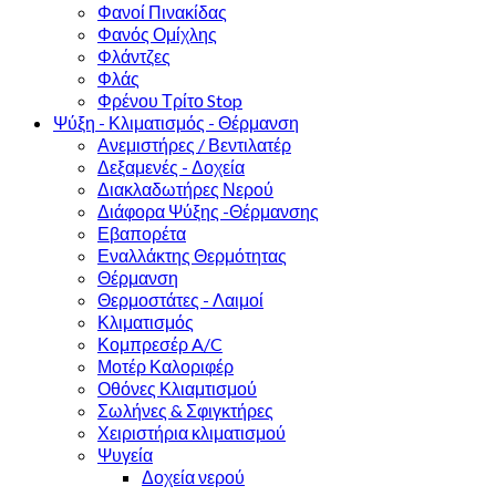
Φανοί Πινακίδας
Φανός Ομίχλης
Φλάντζες
Φλάς
Φρένου Τρίτο Stop
Ψύξη - Κλιματισμός - Θέρμανση
Ανεμιστήρες / Βεντιλατέρ
Δεξαμενές - Δοχεία
Διακλαδωτήρες Νερού
Διάφορα Ψύξης -Θέρμανσης
Εβαπορέτα
Εναλλάκτης Θερμότητας
Θέρμανση
Θερμοστάτες - Λαιμοί
Κλιματισμός
Κομπρεσέρ A/C
Μοτέρ Καλοριφέρ
Οθόνες Κλιαμτισμού
Σωλήνες & Σφιγκτήρες
Χειριστήρια κλιματισμού
Ψυγεία
Δοχεία νερού