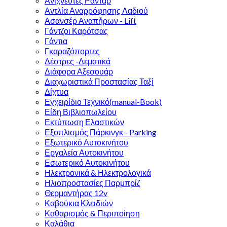
Ανιχνευτές Ραντάρ
Αντλία Αναρρόφησης Λαδιού
Ασανσέρ Αναπήρων - Lift
Γάντζοι Καρότσας
Γάντια
Γκαραζόπορτες
Δέστρες -Δεματικά
Διάφορα Αξεσουάρ
Διαχωριστικά Προστασίας Ταξί
Δίχτυα
Εγχειρίδιο Τεχνικό(manual-Book)
Είδη Βιβλιοπωλείου
Εκτύπωση Ελαστικών
Εξοπλισμός Πάρκινγκ - Parking
Εξωτερικό Αυτοκινήτου
Εργαλεία Αυτοκινήτου
Εσωτερικό Αυτοκινήτου
Ηλεκτρονικά & Ηλεκτρολογικά
Ηλιοπροστασίες Παρμπρίζ
Θερμαντήρας 12v
Καβούκια Κλειδιών
Καθαρισμός & Περιποίηση
Καλάθια