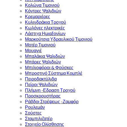
Κολώνα Τιμονιού
Κόντρες Ψαλιδιών
Κρεμαριέρες
Κυλινδράκια Τροχού
Κωλόνες ηλεκτρικές
Λάστιχα Ημιαξονίων
Μαρκούτσια Υδραυλικού Τιμονιού
Μοτέρ Τιμονιού
Μουαγιέ
Μπαλάκια Ψαλιδιών
Μπάρες Ψαλιδιών
Μπιλιοφόροι & Φούσκες
Μπροστινό Σύστημα Κομπλέ
Πειροδακτύλιδα
Πείροι Ψαλιδιών
Πλήμνη -Εδραση Τροχού
Προσκρουστήρας
Ράβδοι Στρέψεως -Ζαμφόρ
Ρουλεμάν
Σούστες
Σταμπιλιζατέρ
Στοιχείο Ολίσθησης