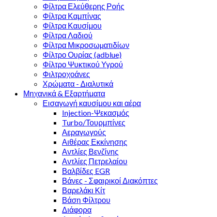
Φίλτρα Ελεύθερης Ροής
Φίλτρα Καμπίνας
Φίλτρα Καυσίμου
Φίλτρα Λαδιού
Φίλτρα Μικροσωµατιδίων
Φίλτρο Ουρίας (adblue)
Φίλτρο Ψυκτικού Υγρού
Φιλτροχοάνες
Χρώματα - Διαλυτικά
Μηχανικά & Εξαρτήματα
Εισαγωγή καυσίμου και αέρα
Injection-Ψεκασμός
Turbo/Τουρμπίνες
Αεραγωγούς
Αιθέρας Εκκίνησης
Αντλίες Βενζίνης
Αντλίες Πετρελαίου
Βαλβίδες EGR
Βάνες - Σφαιρικοί Διακόπτες
Βαρελάκι Κίτ
Βάση Φίλτρου
Διάφορα