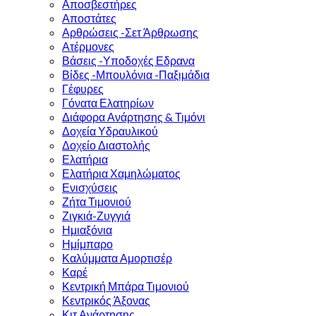
Αποσβεστήρες
Αποστάτες
Αρθρώσεις -Σετ Άρθρωσης
Ατέρμονες
Βάσεις -Υποδοχές Εδρανα
Βίδες -Μπουλόνια -Παξιμάδια
Γέφυρες
Γόνατα Ελατηρίων
Διάφορα Ανάρτησης & Τιμόνι
Δοχεία Υδραυλικού
Δοχείο Διαστολής
Ελατήρια
Ελατήρια Χαμηλώματος
Ενισχύσεις
Ζήτα Τιμονιού
Ζιγκιά-Ζυγγιά
Ημιαξόνια
Ημίμπαρο
Καλύμματα Αμορτισέρ
Καρέ
Κεντρική Μπάρα Τιμονιού
Κεντρικός Άξονας
Κιτ Ανάρτησης