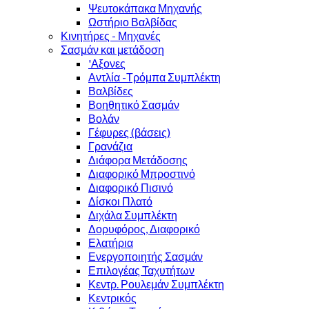
Ψευτοκάπακα Μηχανής
Ωστήριο Βαλβίδας
Κινητήρες - Μηχανές
Σασμάν και μετάδοση
'Αξονες
Αντλία -Τρόμπα Συμπλέκτη
Βαλβίδες
Βοηθητικό Σασμάν
Βολάν
Γέφυρες (βάσεις)
Γρανάζια
Διάφορα Μετάδοσης
Διαφορικό Μπροστινό
Διαφορικό Πισινό
Δίσκοι Πλατό
Διχάλα Συμπλέκτη
Δορυφόρος, Διαφορικό
Ελατήρια
Ενεργοποιητής Σασμάν
Επιλογέας Ταχυτήτων
Κεντρ. Ρουλεμάν Συμπλέκτη
Κεντρικός