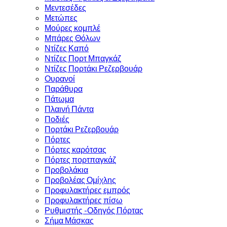
Μεντεσέδες
Μετώπες
Μούρες κομπλέ
Μπάρες Θόλων
Ντίζες Καπό
Ντίζες Πορτ Μπαγκάζ
Ντίζες Πορτάκι Ρεζερβουάρ
Ουρανοί
Παράθυρα
Πάτωμα
Πλαινή Πάντα
Ποδιές
Πορτάκι Ρεζερβουάρ
Πόρτες
Πόρτες καρότσας
Πόρτες πορτπαγκάζ
Προβολάκια
Προβολέας Ομίχλης
Προφυλακτήρες εμπρός
Προφυλακτήρες πίσω
Ρυθμιστής -Οδηγός Πόρτας
Σήμα Μάσκας