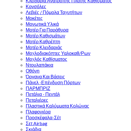
Κλειδαριά Ανατροπής Πλάτης Καθίσματος
Κονσόλες
Λεβιές / Πόμολα Ταχυτήτων
Μοκέτες
Μονωτικά Υλικά
Μοτέρ Για Παράθυρα
Μοτέρ Καθισμάτων
Μοτέρ Καθρέπτη
Μοτέρ Κλειδαριάς
Μοχλοδιακόπτες Υαλοκαθ/Ρων
Μοχλός Καθίσματος
Ντουλαπάκια
Οθόνη
Όργανα Και Βάσεις
Πάνελ -Επένδυση Πόρτων
ΠΑΡΜΠΡΙΖ
Πετάλια - Πεντάλ
Πεταλιέρες
Πλαστικά Καλύμματα Κολώνας
Πλαφονιέρα
Προσκέφαλα-Σέτ
Σετ Airbag
Σκιάδια