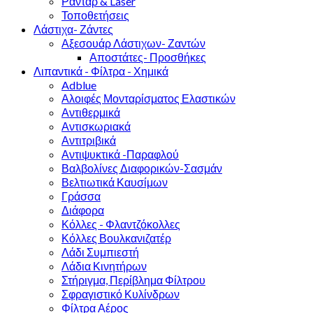
Ραντάρ & Laser
Τοποθετήσεις
Λάστιχα- Ζάντες
Αξεσουάρ Λάστιχων- Ζαντών
Αποστάτες- Προσθήκες
Λιπαντικά - Φίλτρα - Χημικά
Adblue
Αλοιφές Μονταρίσματος Ελαστικών
Αντιθερμικά
Αντισκωριακά
Αντιτριβικά
Αντιψυκτικά -Παραφλού
Βαλβολίνες Διαφορικών-Σασμάν
Βελτιωτικά Καυσίμων
Γράσσα
Διάφορα
Κόλλες - Φλαντζόκολλες
Κόλλες Βουλκανιζατέρ
Λάδι Συμπιεστή
Λάδια Κινητήρων
Στήριγμα, Περίβλημα Φίλτρου
Σφραγιστικό Κυλίνδρων
Φίλτρα Αέρος