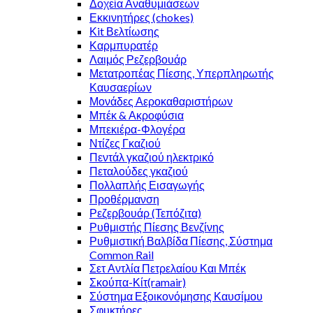
Δοχεία Αναθυμιάσεων
Εκκινητήρες (chokes)
Κit Βελτίωσης
Καρμπυρατέρ
Λαιμός Ρεζερβουάρ
Μετατροπέας Πίεσης, Υπερπληρωτής
Καυσαερίων
Μονάδες Αεροκαθαριστήρων
Μπέκ & Ακροφύσια
Μπεκιέρα-Φλογέρα
Ντίζες Γκαζιού
Πεντάλ γκαζιού ηλεκτρικό
Πεταλούδες γκαζιού
Πολλαπλής Εισαγωγής
Προθέρμανση
Ρεζερβουάρ (Τεπόζιτα)
Ρυθμιστής Πίεσης Βενζίνης
Ρυθμιστική Βαλβίδα Πίεσης, Σύστημα
Common Rail
Σετ Αντλία Πετρελαίου Και Μπέκ
Σκούπα-Κίτ(ramair)
Σύστημα Εξοικονόμησης Καυσίμου
Σφυκτήρες