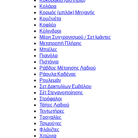
Κολάρα
Κορμός (μπλόκ) Μηχανής
Κουζινέτα
Κοφλέρ
Κύλινδροι
Μέρη Συγχρονισμού / Σετ Ιμάντες
Μετατροπή Πλήρης
Μπιέλες
Πιανόλα
Πιστόνια
Ράβδος Μέτρησης Λαδιού
Ράουλα Καδένας
Ρουλεμάν
Σετ Δακτυλίων Εμβόλου
Σέτ Στεγανοποίησης
Στρόφαλοι
Τάπες Λαδιού
Τεντωτήρες
Τροχαλίες
Τσιμούχες
Φλάνζτες
Χιτώνια