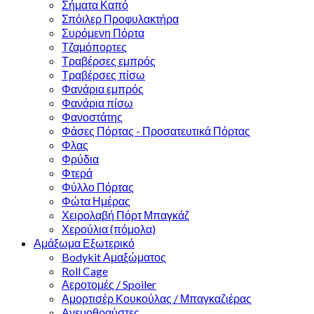
Σήματα Καπό
Σπόιλερ Προφυλακτήρα
Συρόμενη Πόρτα
Τζαμόπορτες
Τραβέρσες εμπρός
Τραβέρσες πίσω
Φανάρια εμπρός
Φανάρια πίσω
Φανοστάτης
Φάσες Πόρτας - Προσατευτικά Πόρτας
Φλας
Φρύδια
Φτερά
Φύλλο Πόρτας
Φώτα Ημέρας
Χειρολαβή Πόρτ Μπαγκάζ
Χερούλια (πόμολα)
Αμάξωμα Εξωτερικό
Bodykit Αμαξώματος
Roll Cage
Αεροτομές / Spoiler
Αμορτισέρ Κουκούλας / Μπαγκαζιέρας
Ανεμοθραύστες