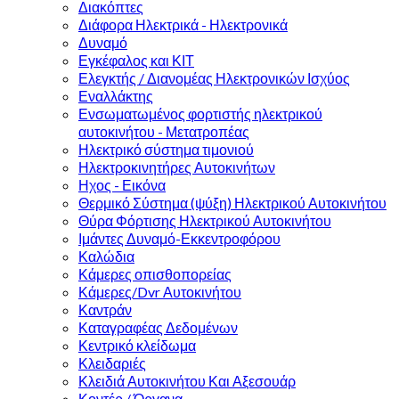
Διακόπτες
Διάφορα Ηλεκτρικά - Ηλεκτρονικά
Δυναμό
Εγκέφαλος και ΚΙΤ
Ελεγκτής / Διανομέας Ηλεκτρονικών Ισχύος
Εναλλάκτης
Ενσωματωμένος φορτιστής ηλεκτρικού
αυτοκινήτου - Μετατροπέας
Ηλεκτρικό σύστημα τιμονιού
Ηλεκτροκινητήρες Αυτοκινήτων
Ηχος - Εικόνα
Θερμικό Σύστημα (ψύξη) Ηλεκτρικού Αυτοκινήτου
Θύρα Φόρτισης Ηλεκτρικού Αυτοκινήτου
Ιμάντες Δυναμό-Εκκεντροφόρου
Καλώδια
Κάμερες οπισθοπορείας
Κάμερες/Dvr Αυτοκινήτου
Καντράν
Καταγραφέας Δεδομένων
Κεντρικό κλείδωμα
Κλειδαριές
Κλειδιά Αυτοκινήτου Και Αξεσουάρ
Κοντέρ / Όργανα