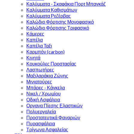
Καλύμματα - Σκαφάκια Πορτ Μπαγκάζ
Καλύμματα Καθισμάτων
Καλύμματα Ρεζέρβας
Καλώδιο Φόρτισης Μονοφασικό
Καλώδιο Φόρτισης Τριφασικό
Κάμερες
Καπέλα
Καπέλα Ταξι
Καρμπόν (carbon)
Κινητά
Κουκούλες Προστασίας
Λασπωτήρες
Μαξιλαράκια Ζώνης
Μινιατούρες
Μπάρες - Κάγκελα
Νικελ / Χρωμίου
Οδική Ασφάλεια
Οργανα Πίεσης Ελαστικών
Πολυεργαλεία
Προστατευτικά Φαναριών
Πυρασφάλεια
Τρίγωνα Ασφαλείας