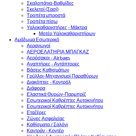
Σκαλοπάτια-Βαθμίδες
Σκελετοί (Σασί)
Τροπέτα μπροστά
Τροπέτα πίσω
Υαλοκαθαριστήρες - Μάκτρα
Μοτέρ Υαλοκαθαριστήρων
Αμάξωμα Εσωτερικό
Αεραγωγοί
ΑΕΡΟΕΛΑΤΗΡΙΑ ΜΠΑΓΚΑΖ
Αερόσακοι - Airbags
Αναπτήρες - Αντάπτορες
Βάσεις Καθισμάτων
Γρύλλοι-Μηχανισμοί Παραθύρων
Διακόπτες - Κοντρόλ
Διάφορα
Ελαστικά Θυρών-Παρμπρίζ
Εσωτερικοί Καθρέπτες Αυτοκινήτου
Εσωτερικοί Καθρέπτες Αυτοκινήτου
Εταζέρες
Ζώνες Ασφαλείας
Καθίσματα / Σαλόνι
Καντράν - Κοντέρ