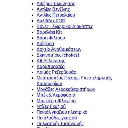
Αιθέρας Εκκίνησης
Αντλίες Βενζίνης
Αντλίες Πετρελαίου
Βαλβίδες EGR
Βάνες - Σφαιρικοί Διακόπτες
Βαρελάκι Κίτ
Βάση Φίλτρου
Διάφορα
Δοχεία Αναθυμιάσεων
Εκκινητήρες (chokes)
Κit Βελτίωσης
Καρμπυρατέρ
Λαιμός Ρεζερβουάρ
Μετατροπέας Πίεσης, Υπερπληρωτής
Καυσαερίων
Μονάδες Αεροκαθαριστήρων
Μπέκ & Ακροφύσια
Μπεκιέρα-Φλογέρα
Ντίζες Γκαζιού
Πεντάλ γκαζιού ηλεκτρικό
Πεταλούδες γκαζιού
Πολλαπλής Εισαγωγής