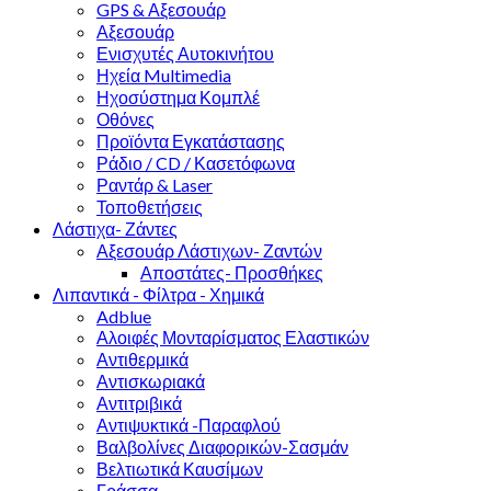
GPS & Αξεσουάρ
Αξεσουάρ
Ενισχυτές Αυτοκινήτου
Ηχεία Multimedia
Ηχοσύστημα Κομπλέ
Οθόνες
Προϊόντα Εγκατάστασης
Ράδιο / CD / Κασετόφωνα
Ραντάρ & Laser
Τοποθετήσεις
Λάστιχα- Ζάντες
Αξεσουάρ Λάστιχων- Ζαντών
Αποστάτες- Προσθήκες
Λιπαντικά - Φίλτρα - Χημικά
Adblue
Αλοιφές Μονταρίσματος Ελαστικών
Αντιθερμικά
Αντισκωριακά
Αντιτριβικά
Αντιψυκτικά -Παραφλού
Βαλβολίνες Διαφορικών-Σασμάν
Βελτιωτικά Καυσίμων
Γράσσα