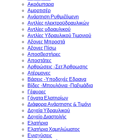
Ακρόμπαρα
Αμορτισέρ
Ανάρτηση Ρυθμιζόμενη
Αντλίες ηλεκτροϋδραυλικών
Αντλίες υδραυλικού
Αντλίες Υδραυλικού Τιμονιού
Αξονες Μπροστά
Αξονες Πίσω
Αποσβεστήρες
Αποστάτες
Αρθρώσεις -Σετ Άρθρωσης
Ατέρμονες
Βάσεις -Υποδοχές Εδρανα
Βίδες -Μπουλόνια -Παξιμάδια
Γέφυρες
Γόνατα Ελατηρίων
Διάφορα Ανάρτησης & Τιμόνι
Δοχεία Υδραυλικού
Δοχείο Διαστολής
Ελατήρια
Ελατήρια Χαμηλώματος
Ενισχύσεις