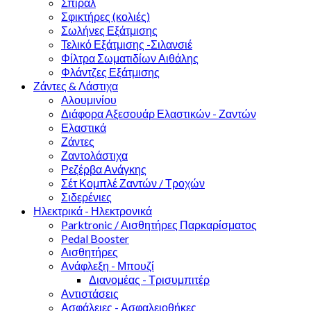
Σπιράλ
Σφικτήρες (κολιές)
Σωλήνες Εξάτμισης
Τελικό Εξάτμισης -Σιλανσιέ
Φίλτρα Σωματιδίων Αιθάλης
Φλάντζες Εξάτμισης
Ζάντες & Λάστιχα
Αλουμινίου
Διάφορα Αξεσουάρ Ελαστικών - Ζαντών
Ελαστικά
Ζάντες
Ζαντολάστιχα
Ρεζέρβα Ανάγκης
Σέτ Κομπλέ Ζαντών / Τροχών
Σιδερένιες
Ηλεκτρικά - Ηλεκτρονικά
Parktronic / Αισθητήρες Παρκαρίσματος
Pedal Booster
Αισθητήρες
Ανάφλεξη - Μπουζί
Διανομέας - Τρισυμπιτέρ
Αντιστάσεις
Ασφάλειες - Ασφαλειοθήκες