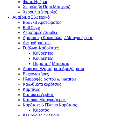
Φώτα Ημέρας
Χειρολαβή Πόρτ Μπαγκάζ
Χερούλια (πόμολα)
Αμάξωμα Εξωτερικό
Bodykit Αμαξώματος
Roll Cage
Αεροτομές / Spoiler
Αμορτισέρ Κουκούλας / Μπαγκαζιέρας
Ανεμοθραύστες
Γυάλινα-Καθρέπτες
Καθρέπτες
Καθρέπτες
Παρμπρίζ Μπροστά
Διάφορα Εξαρτήματα Αμαξώματος
Εκχιονιστήρες
Ηλιοροφές, Softop & Hardtop
Καλλύματα καρότσας
Καμπίνες
Καπάκι ρεζέρβας
Καπάκια Μπαγκαζιέρας
Καρότσες & Πλαινό Καρότσας
Καρότσα
Κλειδαρίες / Κλειδιά