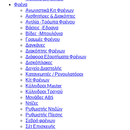
Φρένα
Αγωνιστικά Κιτ Φρένων
Αισθητήρες & Διακόπτες
Αντλία -Τρόμπα Φρένου
Βάσεις -Εδρανα
Βίδες -Μπουλόνια
Γραμμές Φρένου
Δαγκάνες
Διακόπτης Φρένων
Διάφορα Εξαρτήματα Φρένων
Δισκόπλακες
Δοχείο Διαστολής
Κατανεμητές / Ρεγουλατόροι
Κίτ Φρένων
Κύλινδροι Master
Κύλινδροι Τροχού
Μονάδες ABS
Ντίζες
Ρυθμιστής Ντιζών
Ρυθμιστής Πίεσης
Σεβρό φρένων
Σέτ Επισκευής