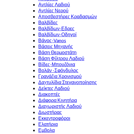
Αντλίες Λαδιού
Αντλίες Νερού
Αποσβεστήρες Κραδασμών
Βαλβίδες
Βαλβίδων-Εδρες
Βαλβίδων-Οδηγοί
Βάνος-Vanos
Βάσεις Μηχανής
Βάση Θερμοστάτη
Βάση Φίλτρου Λαδιού
Βίδες-Μπουζόνια
Βολάν -Σφόνδυλος
Γρανάζια Χρονισμού
Δαχτυλίδια Στεγανοποίησης
Δείκτες Λαδιού
Διακοπτές
Διάφορα Κινητήρα
Διαχωριστής Λαδιού
Διωστήρας
Εκκεντροφόροι
Ελατήρια
Εμβολα