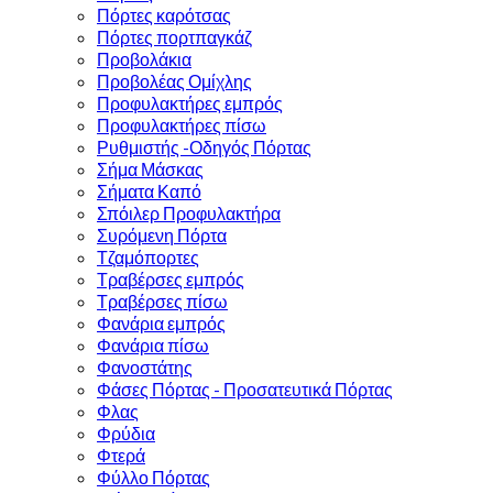
Πόρτες καρότσας
Πόρτες πορτπαγκάζ
Προβολάκια
Προβολέας Ομίχλης
Προφυλακτήρες εμπρός
Προφυλακτήρες πίσω
Ρυθμιστής -Οδηγός Πόρτας
Σήμα Μάσκας
Σήματα Καπό
Σπόιλερ Προφυλακτήρα
Συρόμενη Πόρτα
Τζαμόπορτες
Τραβέρσες εμπρός
Τραβέρσες πίσω
Φανάρια εμπρός
Φανάρια πίσω
Φανοστάτης
Φάσες Πόρτας - Προσατευτικά Πόρτας
Φλας
Φρύδια
Φτερά
Φύλλο Πόρτας