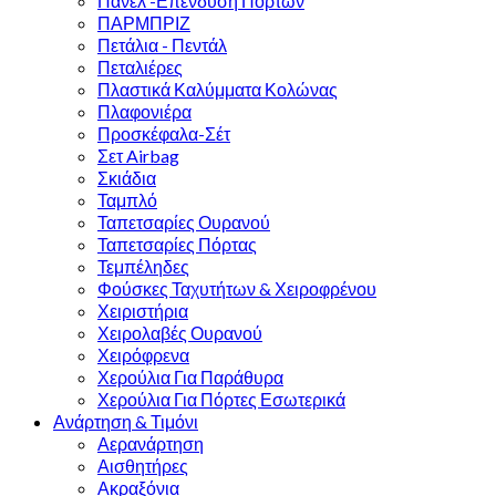
Πάνελ -Επένδυση Πόρτων
ΠΑΡΜΠΡΙΖ
Πετάλια - Πεντάλ
Πεταλιέρες
Πλαστικά Καλύμματα Κολώνας
Πλαφονιέρα
Προσκέφαλα-Σέτ
Σετ Airbag
Σκιάδια
Ταμπλό
Ταπετσαρίες Ουρανού
Ταπετσαρίες Πόρτας
Τεμπέληδες
Φούσκες Ταχυτήτων & Χειροφρένου
Χειριστήρια
Χειρολαβές Ουρανού
Χειρόφρενα
Χερούλια Για Παράθυρα
Χερούλια Για Πόρτες Εσωτερικά
Ανάρτηση & Τιμόνι
Αερανάρτηση
Αισθητήρες
Ακραξόνια