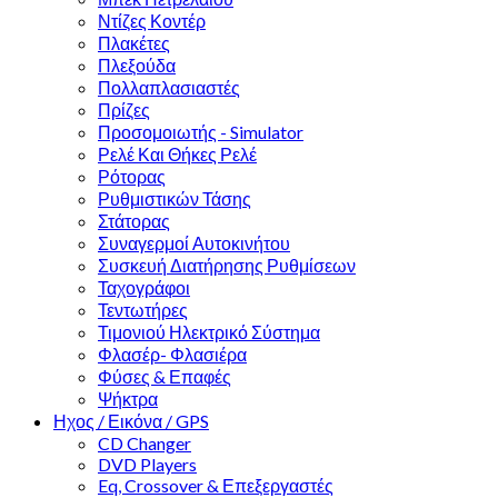
Ντίζες Κοντέρ
Πλακέτες
Πλεξούδα
Πολλαπλασιαστές
Πρίζες
Προσομοιωτής - Simulator
Ρελέ Και Θήκες Ρελέ
Ρότορας
Ρυθμιστικών Τάσης
Στάτορας
Συναγερμοί Αυτοκινήτου
Συσκευή Διατήρησης Ρυθμίσεων
Ταχογράφοι
Τεντωτήρες
Τιμονιού Ηλεκτρικό Σύστημα
Φλασέρ- Φλασιέρα
Φύσες & Επαφές
Ψήκτρα
Ηχος / Εικόνα / GPS
CD Changer
DVD Players
Eq, Crossover & Επεξεργαστές