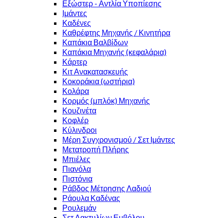
Εξώστερ - Αντλία Υποπίεσης
Ιμάντες
Καδένες
Καθρέφτης Μηχανής / Κινητήρα
Καπάκια Βαλβίδων
Καπάκια Μηχανής (κεφαλάρια)
Κάρτερ
Κιτ Ανακατασκευής
Κοκοράκια (ωστήρια)
Κολάρα
Κορμός (μπλόκ) Μηχανής
Κουζινέτα
Κοφλέρ
Κύλινδροι
Μέρη Συγχρονισμού / Σετ Ιμάντες
Μετατροπή Πλήρης
Μπιέλες
Πιανόλα
Πιστόνια
Ράβδος Μέτρησης Λαδιού
Ράουλα Καδένας
Ρουλεμάν
Σετ Δακτυλίων Εμβόλου