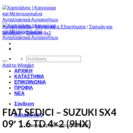
Αρχική σελίδα
/
Μηχανικά & Εξαρτήματα
/
Σασμάν και
μετάδοση
/
Σασμάν 4x2
Αναζήτηση
για:
Add to Wishlist
ΑΡΧΙΚΗ
ΚΑΤΑΣΤΗΜΑ
ΕΠΙΚΟΙΝΩΝΙΑ
ΠΡΟΦΙΛ
ΝΕΑ
Σύνδεση
FIAT SEDICI – SUZUKI SX4
Καλάθι /
0
€
0
09′ 1.6 TD 4×2 (9HX)
Κανένα προϊόν στο καλάθι σας.