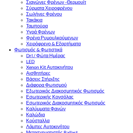
Σιαγώνες Φρένων -Θερμουίτ
Σύρματα Χειροφρένου
Σωλήνες Φρένου
Τακάκια
Ταμπούρα
Υγρά Φρένων
Φρένα Ρυμουλκούμενων
Χειρόφρενο & Εξαρτήματα
Φωτισμός & Φωτιστικά
Drl / Φώτα Ημέρας
LED
Xenon Kit Αυτοκινήτου
Αισθητήρες
Βάσεις Στήριξης
Διάφορα Φωτισμού
Εξωτερικός Διακοσμητικός Φωτισμός
Εσωτερικής Κονσόλας
Εσωτερικός Διακοσμητικός Φωτισμός
Καλύμματα Φανών
Καλώδια
Κρύσταλλα
Λάμπες Αυτοκινήτου
Μετασχηματιστής Ballast