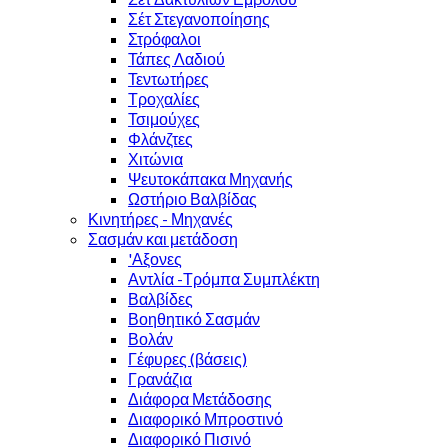
Σέτ Στεγανοποίησης
Στρόφαλοι
Τάπες Λαδιού
Τεντωτήρες
Τροχαλίες
Τσιμούχες
Φλάνζτες
Χιτώνια
Ψευτοκάπακα Μηχανής
Ωστήριο Βαλβίδας
Κινητήρες - Μηχανές
Σασμάν και μετάδοση
'Αξονες
Αντλία -Τρόμπα Συμπλέκτη
Βαλβίδες
Βοηθητικό Σασμάν
Βολάν
Γέφυρες (βάσεις)
Γρανάζια
Διάφορα Μετάδοσης
Διαφορικό Μπροστινό
Διαφορικό Πισινό