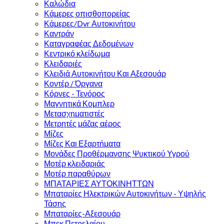
Καλώδια
Κάμερες οπισθοπορείας
Κάμερες/Dvr Αυτοκινήτου
Καντράν
Καταγραφέας Δεδομένων
Κεντρικό κλείδωμα
Κλειδαριές
Κλειδιά Αυτοκινήτου Και Αξεσουάρ
Κοντέρ / Όργανα
Κόρνες - Τενόρος
Μαγνητικά Κομπλερ
Μετασχηματιστές
Μετρητές μάζας αέρος
Μίζες
Μίζες Και Εξαρτήματα
Μονάδες Προθέρμανσης Ψυκτικού Υγρού
Μοτέρ κλειδαριάς
Μοτέρ παραθύρων
ΜΠΑΤΑΡΙΕΣ ΑΥΤΟΚΙΝΗΤΤΩΝ
Μπαταρίες Ηλεκτρικών Αυτοκινήτων - Υψηλής
Τάσης
Μπαταρίες-Αξεσουάρ
Μπεκ Πετρελαίου