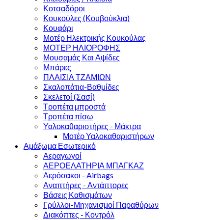
Κοτσαδόροι
Κουκούλες (Κουβούκλια)
Κουφάρι
Μοτέρ Ηλεκτρικής Κουκούλας
ΜΟΤΕΡ ΗΛΙΟΡΟΦΗΣ
Μουσαμάς Και Αψίδες
Μπάρες
ΠΛΑΙΣΙΑ ΤΖΑΜΙΩΝ
Σκαλοπάτια-Βαθμίδες
Σκελετοί (Σασί)
Τροπέτα μπροστά
Τροπέτα πίσω
Υαλοκαθαριστήρες - Μάκτρα
Μοτέρ Υαλοκαθαριστήρων
Αμάξωμα Εσωτερικό
Αεραγωγοί
ΑΕΡΟΕΛΑΤΗΡΙΑ ΜΠΑΓΚΑΖ
Αερόσακοι - Airbags
Αναπτήρες - Αντάπτορες
Βάσεις Καθισμάτων
Γρύλλοι-Μηχανισμοί Παραθύρων
Διακόπτες - Κοντρόλ