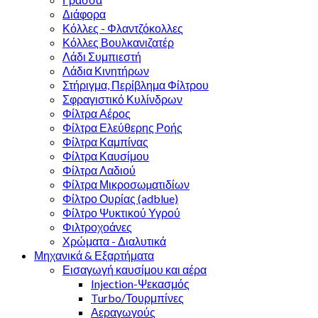
Διάφορα
Κόλλες - Φλαντζόκολλες
Κόλλες Βουλκανιζατέρ
Λάδι Συμπιεστή
Λάδια Κινητήρων
Στήριγμα, Περίβλημα Φίλτρου
Σφραγιστικό Κυλίνδρων
Φίλτρα Αέρος
Φίλτρα Ελεύθερης Ροής
Φίλτρα Καμπίνας
Φίλτρα Καυσίμου
Φίλτρα Λαδιού
Φίλτρα Μικροσωµατιδίων
Φίλτρο Ουρίας (adblue)
Φίλτρο Ψυκτικού Υγρού
Φιλτροχοάνες
Χρώματα - Διαλυτικά
Μηχανικά & Εξαρτήματα
Εισαγωγή καυσίμου και αέρα
Injection-Ψεκασμός
Turbo/Τουρμπίνες
Αεραγωγούς