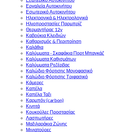
Εργαλεία Αυτοκινήτου
Εσωτερικό Αυτοκινήτου
Ηλεκτρονικά & Ηλεκτρολογικά
Ηλιοπροστασίες Παρμπρίζ
Θερμαντήρας 12v
Καβούκια Κλειδιών
Καθαρισμός & Περιποίηση
Καλάθια
Καλύμματα - Σκαφάκια Πορτ Μπαγκάζ
Καλύμματα Καθισμάτων
Καλύμματα Ρεζέρβας
Καλώδιο Φόρτισης Μονοφασικό
Καλώδιο Φόρτισης Τριφασικό
Κάμερες
Καπέλα
Καπέλα Ταξι
Καρμπόν (carbon)
Κινητά
Κουκούλες Προστασίας
Λασπωτήρες
Μαξιλαράκια Ζώνης
Μινιατούρες