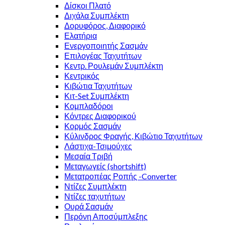
Δίσκοι Πλατό
Διχάλα Συμπλέκτη
Δορυφόρος, Διαφορικό
Ελατήρια
Ενεργοποιητής Σασμάν
Επιλογέας Ταχυτήτων
Κεντρ. Ρουλεμάν Συμπλέκτη
Κεντρικός
Κιβώτια Ταχυτήτων
Κιτ-Set Συμπλέκτη
Κομπλαδόροι
Κόντρες Διαφορικού
Κορμός Σασμάν
Κύλινδρος Φραγής, Κιβώτιο Ταχυτήτων
Λάστιχα-Τσιμούχες
Μεσαία Τριβή
Μεταγωγείς (shortshift)
Μετατροπέας Ροπής -Converter
Ντίζες Συμπλέκτη
Ντίζες ταχυτήτων
Ουρά Σασμάν
Περόνη Αποσύμπλεξης