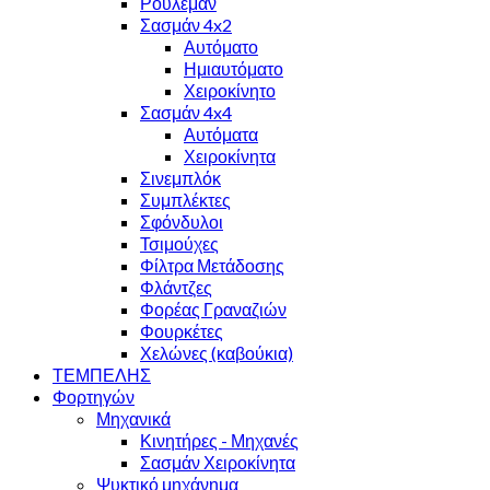
Ρουλεμάν
Σασμάν 4x2
Αυτόματο
Ημιαυτόματο
Χειροκίνητο
Σασμάν 4x4
Αυτόματα
Χειροκίνητα
Σινεμπλόκ
Συμπλέκτες
Σφόνδυλοι
Τσιμούχες
Φίλτρα Μετάδοσης
Φλάντζες
Φορέας Γραναζιών
Φουρκέτες
Χελώνες (καβούκια)
ΤΕΜΠΕΛΗΣ
Φορτηγών
Μηχανικά
Κινητήρες - Μηχανές
Σασμάν Χειροκίνητα
Ψυκτικό μηχάνημα