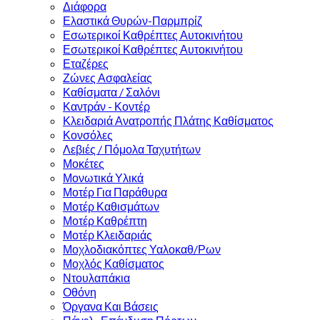
Διάφορα
Ελαστικά Θυρών-Παρμπρίζ
Εσωτερικοί Καθρέπτες Αυτοκινήτου
Εσωτερικοί Καθρέπτες Αυτοκινήτου
Εταζέρες
Ζώνες Ασφαλείας
Καθίσματα / Σαλόνι
Καντράν - Κοντέρ
Κλειδαριά Ανατροπής Πλάτης Καθίσματος
Κονσόλες
Λεβιές / Πόμολα Ταχυτήτων
Μοκέτες
Μονωτικά Υλικά
Μοτέρ Για Παράθυρα
Μοτέρ Καθισμάτων
Μοτέρ Καθρέπτη
Μοτέρ Κλειδαριάς
Μοχλοδιακόπτες Υαλοκαθ/Ρων
Μοχλός Καθίσματος
Ντουλαπάκια
Οθόνη
Όργανα Και Βάσεις