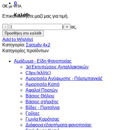
0
0
€
με ΦΠΑ
Καλάθι
Επικοινωνήστε μαζί μας για τιμή.
FIAT
Κανένα προϊόν στο καλάθι σας.
SEDICI
Προσθήκη στο καλάθι
-
Add to Wishlist
SUZUKI
Κατηγορία:
Σασμάν 4x2
SX4
Κατηγορίες προϊόντων
09'
1.6
Αμάξωμα - Είδη Φανοποιίας
TD
3d Εκτυπώσεις Ανταλλακτικών
4x2
Clips (κλίπς)
(9HX)
Αμορτισέρ Ανύψωσης - Πόρτμπαγκάζ
ποσότητα
Αμορτισέρ Καπό
Αφαλοί Πορτών
Βάσεις Θόλου
Βάσεις στήριξης
Βίδες - Πριτσίνια
Γρίλιες
Γωνία Καρότσας
Διάφορα εξαρτήματα φανοποιίας