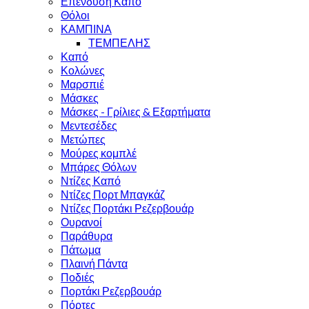
Επένδυση Καπό
Θόλοι
ΚΑΜΠΙΝΑ
ΤΕΜΠΕΛΗΣ
Καπό
Κολώνες
Μαρσπιέ
Μάσκες
Μάσκες - Γρίλιες & Εξαρτήματα
Μεντεσέδες
Μετώπες
Μούρες κομπλέ
Μπάρες Θόλων
Ντίζες Καπό
Ντίζες Πορτ Μπαγκάζ
Ντίζες Πορτάκι Ρεζερβουάρ
Ουρανοί
Παράθυρα
Πάτωμα
Πλαινή Πάντα
Ποδιές
Πορτάκι Ρεζερβουάρ
Πόρτες