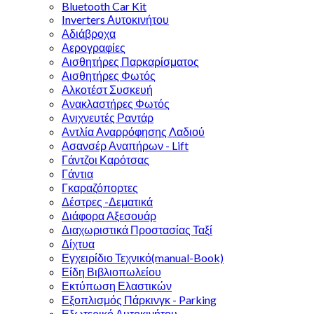
Bluetooth Car Kit
Inverters Αυτοκινήτου
Αδιάβροχα
Αερογραφίες
Αισθητήρες Παρκαρίσματος
Αισθητήρες Φωτός
Αλκοτέστ Συσκευή
Ανακλαστήρες Φωτός
Ανιχνευτές Ραντάρ
Αντλία Αναρρόφησης Λαδιού
Ασανσέρ Αναπήρων - Lift
Γάντζοι Καρότσας
Γάντια
Γκαραζόπορτες
Δέστρες -Δεματικά
Διάφορα Αξεσουάρ
Διαχωριστικά Προστασίας Ταξί
Δίχτυα
Εγχειρίδιο Τεχνικό(manual-Book)
Είδη Βιβλιοπωλείου
Εκτύπωση Ελαστικών
Εξοπλισμός Πάρκινγκ - Parking
Εξωτερικό Αυτοκινήτου