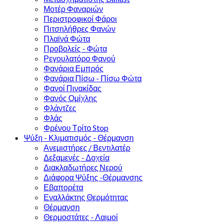
Μοτέρ Φαναριών
Περιστροφικοί Φάροι
Πιτσηλήθρες Φανών
Πλαϊνά Φώτα
Προβολείς - Φώτα
Ρεγουλατόρο Φανού
Φανάρια Εμπρός
Φανάρια Πίσω - Πίσω Φώτα
Φανοί Πινακίδας
Φανός Ομίχλης
Φλάντζες
Φλάς
Φρένου Τρίτο Stop
Ψύξη - Κλιματισμός - Θέρμανση
Ανεμιστήρες / Βεντιλατέρ
Δεξαμενές - Δοχεία
Διακλαδωτήρες Νερού
Διάφορα Ψύξης -Θέρμανσης
Εβαπορέτα
Εναλλάκτης Θερμότητας
Θέρμανση
Θερμοστάτες - Λαιμοί