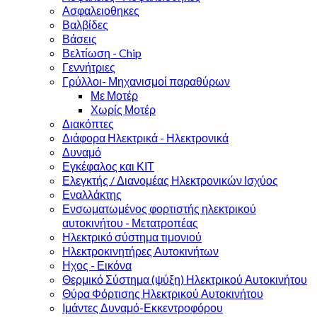
Ασφαλειοθηκες
Βαλβίδες
Βάσεις
Βελτίωση - Chip
Γεννήτριες
Γρύλλοι- Μηχανισμοί παραθύρων
Με Μοτέρ
Χωρίς Μοτέρ
Διακόπτες
Διάφορα Ηλεκτρικά - Ηλεκτρονικά
Δυναμό
Εγκέφαλος και ΚΙΤ
Ελεγκτής / Διανομέας Ηλεκτρονικών Ισχύος
Εναλλάκτης
Ενσωματωμένος φορτιστής ηλεκτρικού
αυτοκινήτου - Μετατροπέας
Ηλεκτρικό σύστημα τιμονιού
Ηλεκτροκινητήρες Αυτοκινήτων
Ηχος - Εικόνα
Θερμικό Σύστημα (ψύξη) Ηλεκτρικού Αυτοκινήτου
Θύρα Φόρτισης Ηλεκτρικού Αυτοκινήτου
Ιμάντες Δυναμό-Εκκεντροφόρου