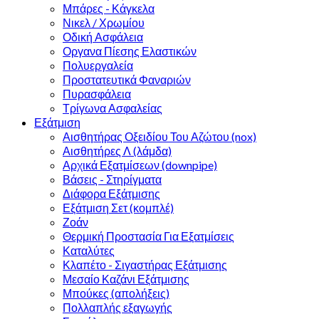
Μπάρες - Κάγκελα
Νικελ / Χρωμίου
Οδική Ασφάλεια
Οργανα Πίεσης Ελαστικών
Πολυεργαλεία
Προστατευτικά Φαναριών
Πυρασφάλεια
Τρίγωνα Ασφαλείας
Εξάτμιση
Αισθητήρας Οξειδίου Του Αζώτου (nox)
Αισθητήρες Λ (λάμδα)
Αρχικά Εξατμίσεων (downpipe)
Βάσεις - Στηρίγματα
Διάφορα Εξάτμισης
Εξάτμιση Σετ (κομπλέ)
Ζοάν
Θερμική Προστασία Για Εξατμίσεις
Καταλύτες
Κλαπέτο - Σιγαστήρας Εξάτμισης
Μεσαίο Καζάνι Εξάτμισης
Μπούκες (απολήξεις)
Πολλαπλής εξαγωγής