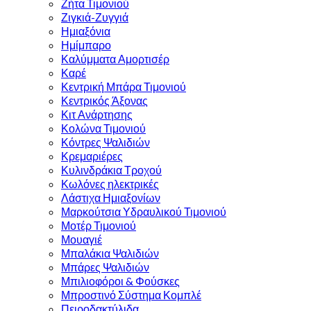
Ζήτα Τιμονιού
Ζιγκιά-Ζυγγιά
Ημιαξόνια
Ημίμπαρο
Καλύμματα Αμορτισέρ
Καρέ
Κεντρική Μπάρα Τιμονιού
Κεντρικός Άξονας
Κιτ Ανάρτησης
Κολώνα Τιμονιού
Κόντρες Ψαλιδιών
Κρεμαριέρες
Κυλινδράκια Τροχού
Κωλόνες ηλεκτρικές
Λάστιχα Ημιαξονίων
Μαρκούτσια Υδραυλικού Τιμονιού
Μοτέρ Τιμονιού
Μουαγιέ
Μπαλάκια Ψαλιδιών
Μπάρες Ψαλιδιών
Μπιλιοφόροι & Φούσκες
Μπροστινό Σύστημα Κομπλέ
Πειροδακτύλιδα