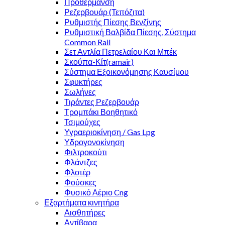
Προθέρμανση
Ρεζερβουάρ (Τεπόζιτα)
Ρυθμιστής Πίεσης Βενζίνης
Ρυθμιστική Βαλβίδα Πίεσης, Σύστημα
Common Rail
Σετ Αντλία Πετρελαίου Και Μπέκ
Σκούπα-Κίτ(ramair)
Σύστημα Εξοικονόμησης Καυσίμου
Σφυκτήρες
Σωλήνες
Τιράντες Ρεζερβουάρ
Τρομπάκι Βοηθητικό
Τσιμούχες
Υγραεριοκίνηση / Gas Lpg
Υδρογονοκίνηση
Φιλτροκούτι
Φλάντζες
Φλοτέρ
Φούσκες
Φυσικό Αέριο Cng
Εξαρτήματα κινητήρα
Αισθητήρες
Αντίβαρα