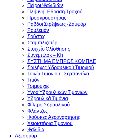
Πείροι Ψαλιδιών
Πλήμνη -Εδραση Τροχού
Προσκρουστήρας
Ράβδοι Στρέψεως -Ζαμφόρ
Ρουλεμάν
Σούστες
Σταμπιλιζατέρ
Στοιχείο Ολίσθησης
Συνεμπλόκ + Κίτ
ΣΥΣΤΗΜΑ ΕΜΠΡΟΣ ΚΟΜΠΛΕ
Σωλήνες Υδραυλικού Τιμονιού
Ταινία Τιμονιού - Σερπαντίνα
Τιμόνι
Τσιμούχες
Υγρά Υδραυλικών Τιμονιών
Υδραυλικά Τιμόνια
Φίλτρο Υδραυλικού
Φλάντζες
Φούσκες Αερανάρτησης
Χειριστήρια Τιμονιού
Ψαλίδια
Αξεσουάρ