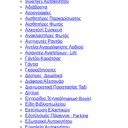
Inverters Αυτοκινήτου
Αδιάβροχα
Αερογραφίες
Αισθητήρες Παρκαρίσματος
Αισθητήρες Φωτός
Αλκοτέστ Συσκευή
Ανακλαστήρες Φωτός
Ανιχνευτές Ραντάρ
Αντλία Αναρρόφησης Λαδιού
Ασανσέρ Αναπήρων - Lift
Γάντζοι Καρότσας
Γάντια
Γκαραζόπορτες
Δέστρες -Δεματικά
Διάφορα Αξεσουάρ
Διαχωριστικά Προστασίας Ταξί
Δίχτυα
Εγχειρίδιο Τεχνικό(manual-Book)
Είδη Βιβλιοπωλείου
Εκτύπωση Ελαστικών
Εξοπλισμός Πάρκινγκ - Parking
Εξωτερικό Αυτοκινήτου
Εργαλεία Αυτοκινήτου