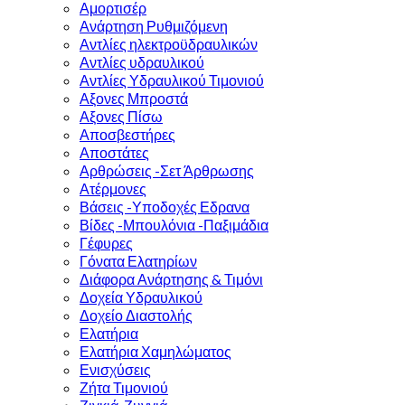
Αμορτισέρ
Ανάρτηση Ρυθμιζόμενη
Αντλίες ηλεκτροϋδραυλικών
Αντλίες υδραυλικού
Αντλίες Υδραυλικού Τιμονιού
Αξονες Μπροστά
Αξονες Πίσω
Αποσβεστήρες
Αποστάτες
Αρθρώσεις -Σετ Άρθρωσης
Ατέρμονες
Βάσεις -Υποδοχές Εδρανα
Βίδες -Μπουλόνια -Παξιμάδια
Γέφυρες
Γόνατα Ελατηρίων
Διάφορα Ανάρτησης & Τιμόνι
Δοχεία Υδραυλικού
Δοχείο Διαστολής
Ελατήρια
Ελατήρια Χαμηλώματος
Ενισχύσεις
Ζήτα Τιμονιού