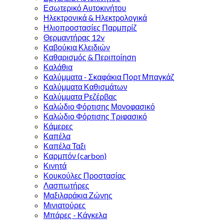
Εσωτερικό Αυτοκινήτου
Ηλεκτρονικά & Ηλεκτρολογικά
Ηλιοπροστασίες Παρμπρίζ
Θερμαντήρας 12v
Καβούκια Κλειδιών
Καθαρισμός & Περιποίηση
Καλάθια
Καλύμματα - Σκαφάκια Πορτ Μπαγκάζ
Καλύμματα Καθισμάτων
Καλύμματα Ρεζέρβας
Καλώδιο Φόρτισης Μονοφασικό
Καλώδιο Φόρτισης Τριφασικό
Κάμερες
Καπέλα
Καπέλα Ταξι
Καρμπόν (carbon)
Κινητά
Κουκούλες Προστασίας
Λασπωτήρες
Μαξιλαράκια Ζώνης
Μινιατούρες
Μπάρες - Κάγκελα