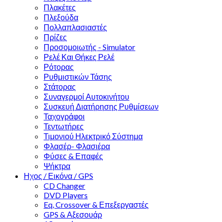
Πλακέτες
Πλεξούδα
Πολλαπλασιαστές
Πρίζες
Προσομοιωτής - Simulator
Ρελέ Και Θήκες Ρελέ
Ρότορας
Ρυθμιστικών Τάσης
Στάτορας
Συναγερμοί Αυτοκινήτου
Συσκευή Διατήρησης Ρυθμίσεων
Ταχογράφοι
Τεντωτήρες
Τιμονιού Ηλεκτρικό Σύστημα
Φλασέρ- Φλασιέρα
Φύσες & Επαφές
Ψήκτρα
Ηχος / Εικόνα / GPS
CD Changer
DVD Players
Eq, Crossover & Επεξεργαστές
GPS & Αξεσουάρ