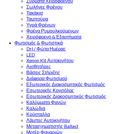
Σύρματα Χειροφρένου
Σωλήνες Φρένου
Τακάκια
Ταμπούρα
Υγρά Φρένων
Φρένα Ρυμουλκούμενων
Χειρόφρενο & Εξαρτήματα
Φωτισμός & Φωτιστικά
Drl / Φώτα Ημέρας
LED
Xenon Kit Αυτοκινήτου
Αισθητήρες
Βάσεις Στήριξης
Διάφορα Φωτισμού
Εξωτερικός Διακοσμητικός Φωτισμός
Εσωτερικής Κονσόλας
Εσωτερικός Διακοσμητικός Φωτισμός
Καλύμματα Φανών
Καλώδια
Κρύσταλλα
Λάμπες Αυτοκινήτου
Μετασχηματιστής Ballast
Μοτέρ Φαναριών