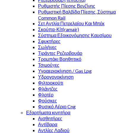
Ρυθμιστής Πίεσης Βενζίνης
Ρυθμιστική Βαλβίδα Πίεσης, Σύστημα
Common Rail
Σετ Αντλία Πετρελαίου Και Μπέκ
Σκούπα-Κίτ(ramair)
Σύστημα Εξοικονόμησης Καυσίμου
Σφυκτήρες
Σωλήνες
Τιράντες Ρεζερβουάρ
Τρομπάκι Βοηθητικό
Τσιμούχες
Υγραεριοκίνηση / Gas Lpg
Υδρογονοκίνηση
Φιλτροκούτι
Φλάντζες
Φλοτέρ
Φούσκες
Φυσικό Αέριο Cng
Εξαρτήματα κινητήρα
Αισθητήρες
Αντίβαρα
Αντλίες Λαδιού