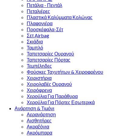
Πετάλια - Πεντάλ
Πεταλιέρες
Πλαστικά Καλύμματα Κολώνας
Πλαφονιέρα
Προσκέφαλα-Σέτ
Σετ Airbag
Σκιάδια
Ταμπλό
Ταπετσαρίες Ουρανού
Ταπετσαρίες Πόρτας
Τεμπέληδες
Φούσκες Ταχυτήτων & Χειροφρένου
Χειριστήρια
Χειρολαβές Ουρανού
Χειρόφρενα
Χερούλια Για Παράθυρα
Χερούλια Για Πόρτες Εσωτερικά
Ανάρτηση & Τιμόνι
Αερανάρτηση
Αισθητήρες
Ακραξόνια
Ακρόμπαρα