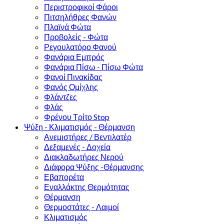
Περιστροφικοί Φάροι
Πιτσηλήθρες Φανών
Πλαϊνά Φώτα
Προβολείς - Φώτα
Ρεγουλατόρο Φανού
Φανάρια Εμπρός
Φανάρια Πίσω - Πίσω Φώτα
Φανοί Πινακίδας
Φανός Ομίχλης
Φλάντζες
Φλάς
Φρένου Τρίτο Stop
Ψύξη - Κλιματισμός - Θέρμανση
Ανεμιστήρες / Βεντιλατέρ
Δεξαμενές - Δοχεία
Διακλαδωτήρες Νερού
Διάφορα Ψύξης -Θέρμανσης
Εβαπορέτα
Εναλλάκτης Θερμότητας
Θέρμανση
Θερμοστάτες - Λαιμοί
Κλιματισμός