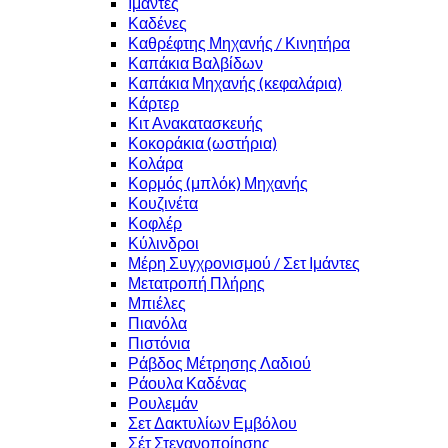
Ιμάντες
Καδένες
Καθρέφτης Μηχανής / Κινητήρα
Καπάκια Βαλβίδων
Καπάκια Μηχανής (κεφαλάρια)
Κάρτερ
Κιτ Ανακατασκευής
Κοκοράκια (ωστήρια)
Κολάρα
Κορμός (μπλόκ) Μηχανής
Κουζινέτα
Κοφλέρ
Κύλινδροι
Μέρη Συγχρονισμού / Σετ Ιμάντες
Μετατροπή Πλήρης
Μπιέλες
Πιανόλα
Πιστόνια
Ράβδος Μέτρησης Λαδιού
Ράουλα Καδένας
Ρουλεμάν
Σετ Δακτυλίων Εμβόλου
Σέτ Στεγανοποίησης