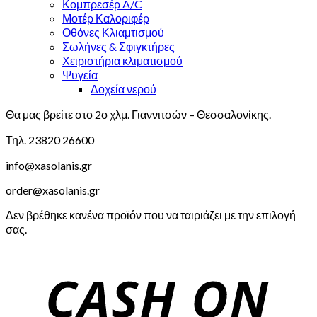
Κομπρεσέρ A/C
Μοτέρ Καλοριφέρ
Οθόνες Κλιαμτισμού
Σωλήνες & Σφιγκτήρες
Χειριστήρια κλιματισμού
Ψυγεία
Δοχεία νερού
Θα μας βρείτε στο 2ο χλμ. Γιαννιτσών – Θεσσαλονίκης.
Τηλ. 23820 26600
info@xasolanis.gr
order@xasolanis.gr
Δεν βρέθηκε κανένα προϊόν που να ταιριάζει με την επιλογή
σας.