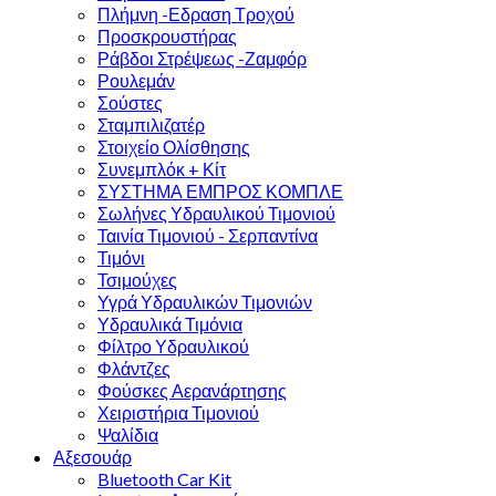
Πλήμνη -Εδραση Τροχού
Προσκρουστήρας
Ράβδοι Στρέψεως -Ζαμφόρ
Ρουλεμάν
Σούστες
Σταμπιλιζατέρ
Στοιχείο Ολίσθησης
Συνεμπλόκ + Κίτ
ΣΥΣΤΗΜΑ ΕΜΠΡΟΣ ΚΟΜΠΛΕ
Σωλήνες Υδραυλικού Τιμονιού
Ταινία Τιμονιού - Σερπαντίνα
Τιμόνι
Τσιμούχες
Υγρά Υδραυλικών Τιμονιών
Υδραυλικά Τιμόνια
Φίλτρο Υδραυλικού
Φλάντζες
Φούσκες Αερανάρτησης
Χειριστήρια Τιμονιού
Ψαλίδια
Αξεσουάρ
Bluetooth Car Kit