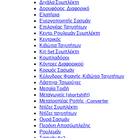
Διχάλα Συμπλέκτη
Δορυφόρος, Διαφορικό
Ελατήρια
Ενεργοποιητής Σασμάν
Επιλογέας Ταχυτήτων
Κεντρ. Ρουλεμάν Συμπλέκτη
Κεντρικός
Κιβώτια Ταχυτήτων
Κιτ-Set Συμπλέκτη
Κομπλαδόροι
Κόντρες Διαφορικού
Κορμός Σασμάν
Κύλινδρος Φραγής, Κιβώτιο Ταχυτήτων
Λάστιχα-Τσιμούχες
Μεσαία Τριβή
Μεταγωγείς (shortshift)
Μετατροπέας Ροπής -Converter
Ντίζες Συμπλέκτη
Ντίζες ταχυτήτων
Ουρά Σασμάν
Περόνη Αποσύμπλεξης
Ρουλεμάν
Σασμάν 4x2