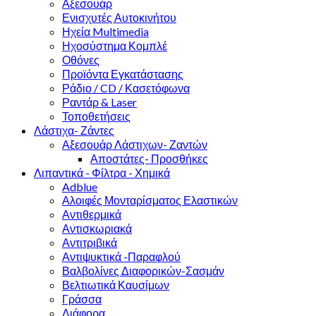
Αξεσουάρ
Ενισχυτές Αυτοκινήτου
Ηχεία Multimedia
Ηχοσύστημα Κομπλέ
Οθόνες
Προϊόντα Εγκατάστασης
Ράδιο / CD / Κασετόφωνα
Ραντάρ & Laser
Τοποθετήσεις
Λάστιχα- Ζάντες
Αξεσουάρ Λάστιχων- Ζαντών
Αποστάτες- Προσθήκες
Λιπαντικά - Φίλτρα - Χημικά
Adblue
Αλοιφές Μονταρίσματος Ελαστικών
Αντιθερμικά
Αντισκωριακά
Αντιτριβικά
Αντιψυκτικά -Παραφλού
Βαλβολίνες Διαφορικών-Σασμάν
Βελτιωτικά Καυσίμων
Γράσσα
Διάφορα