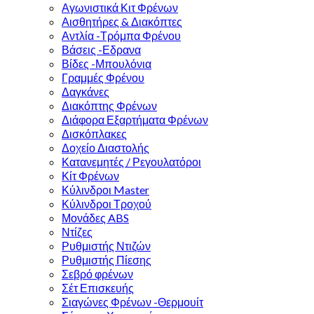
Αγωνιστικά Κιτ Φρένων
Αισθητήρες & Διακόπτες
Αντλία -Τρόμπα Φρένου
Βάσεις -Εδρανα
Βίδες -Μπουλόνια
Γραμμές Φρένου
Δαγκάνες
Διακόπτης Φρένων
Διάφορα Εξαρτήματα Φρένων
Δισκόπλακες
Δοχείο Διαστολής
Κατανεμητές / Ρεγουλατόροι
Κίτ Φρένων
Κύλινδροι Master
Κύλινδροι Τροχού
Μονάδες ABS
Ντίζες
Ρυθμιστής Ντιζών
Ρυθμιστής Πίεσης
Σεβρό φρένων
Σέτ Επισκευής
Σιαγώνες Φρένων -Θερμουίτ