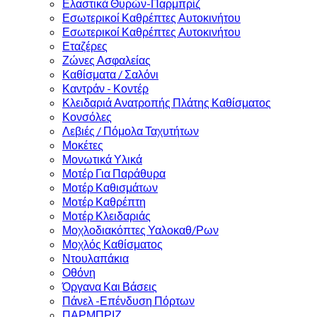
Ελαστικά Θυρών-Παρμπρίζ
Εσωτερικοί Καθρέπτες Αυτοκινήτου
Εσωτερικοί Καθρέπτες Αυτοκινήτου
Εταζέρες
Ζώνες Ασφαλείας
Καθίσματα / Σαλόνι
Καντράν - Κοντέρ
Κλειδαριά Ανατροπής Πλάτης Καθίσματος
Κονσόλες
Λεβιές / Πόμολα Ταχυτήτων
Μοκέτες
Μονωτικά Υλικά
Μοτέρ Για Παράθυρα
Μοτέρ Καθισμάτων
Μοτέρ Καθρέπτη
Μοτέρ Κλειδαριάς
Μοχλοδιακόπτες Υαλοκαθ/Ρων
Μοχλός Καθίσματος
Ντουλαπάκια
Οθόνη
Όργανα Και Βάσεις
Πάνελ -Επένδυση Πόρτων
ΠΑΡΜΠΡΙΖ