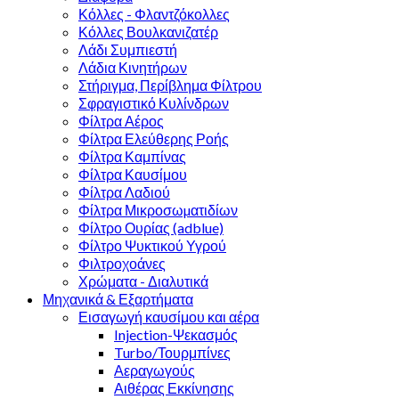
Κόλλες - Φλαντζόκολλες
Κόλλες Βουλκανιζατέρ
Λάδι Συμπιεστή
Λάδια Κινητήρων
Στήριγμα, Περίβλημα Φίλτρου
Σφραγιστικό Κυλίνδρων
Φίλτρα Αέρος
Φίλτρα Ελεύθερης Ροής
Φίλτρα Καμπίνας
Φίλτρα Καυσίμου
Φίλτρα Λαδιού
Φίλτρα Μικροσωµατιδίων
Φίλτρο Ουρίας (adblue)
Φίλτρο Ψυκτικού Υγρού
Φιλτροχοάνες
Χρώματα - Διαλυτικά
Μηχανικά & Εξαρτήματα
Εισαγωγή καυσίμου και αέρα
Injection-Ψεκασμός
Turbo/Τουρμπίνες
Αεραγωγούς
Αιθέρας Εκκίνησης