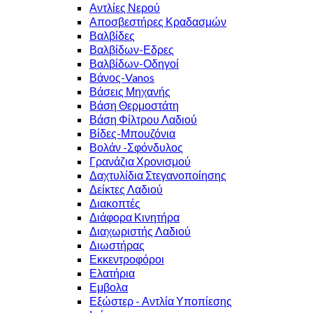
Αντλίες Νερού
Αποσβεστήρες Κραδασμών
Βαλβίδες
Βαλβίδων-Εδρες
Βαλβίδων-Οδηγοί
Βάνος-Vanos
Βάσεις Μηχανής
Βάση Θερμοστάτη
Βάση Φίλτρου Λαδιού
Βίδες-Μπουζόνια
Βολάν -Σφόνδυλος
Γρανάζια Χρονισμού
Δαχτυλίδια Στεγανοποίησης
Δείκτες Λαδιού
Διακοπτές
Διάφορα Κινητήρα
Διαχωριστής Λαδιού
Διωστήρας
Εκκεντροφόροι
Ελατήρια
Εμβολα
Εξώστερ - Αντλία Υποπίεσης