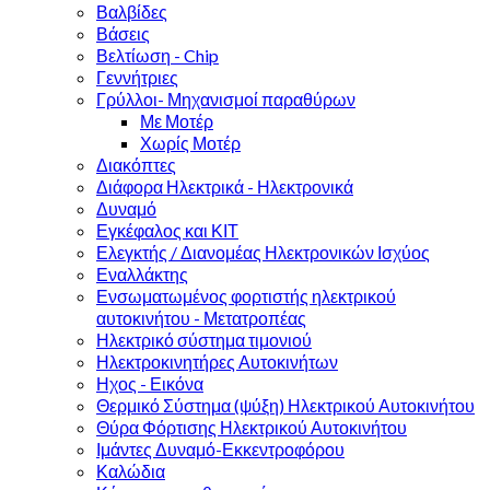
Βαλβίδες
Βάσεις
Βελτίωση - Chip
Γεννήτριες
Γρύλλοι- Μηχανισμοί παραθύρων
Με Μοτέρ
Χωρίς Μοτέρ
Διακόπτες
Διάφορα Ηλεκτρικά - Ηλεκτρονικά
Δυναμό
Εγκέφαλος και ΚΙΤ
Ελεγκτής / Διανομέας Ηλεκτρονικών Ισχύος
Εναλλάκτης
Ενσωματωμένος φορτιστής ηλεκτρικού
αυτοκινήτου - Μετατροπέας
Ηλεκτρικό σύστημα τιμονιού
Ηλεκτροκινητήρες Αυτοκινήτων
Ηχος - Εικόνα
Θερμικό Σύστημα (ψύξη) Ηλεκτρικού Αυτοκινήτου
Θύρα Φόρτισης Ηλεκτρικού Αυτοκινήτου
Ιμάντες Δυναμό-Εκκεντροφόρου
Καλώδια