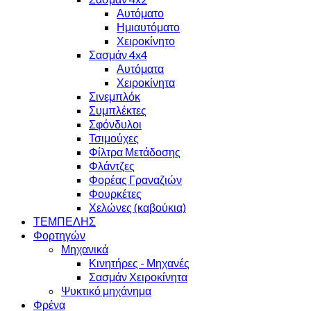
Αυτόματο
Ημιαυτόματο
Χειροκίνητο
Σασμάν 4x4
Αυτόματα
Χειροκίνητα
Σινεμπλόκ
Συμπλέκτες
Σφόνδυλοι
Τσιμούχες
Φίλτρα Μετάδοσης
Φλάντζες
Φορέας Γραναζιών
Φουρκέτες
Χελώνες (καβούκια)
ΤΕΜΠΕΛΗΣ
Φορτηγών
Μηχανικά
Κινητήρες - Μηχανές
Σασμάν Χειροκίνητα
Ψυκτικό μηχάνημα
Φρένα