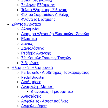
Σωλήνες Εξάτμισης
Τελικό Εξάτμισης -Σιλανσιέ
Φίλτρα Σωματιδίων Αιθάλης
Φλάντζες Εξάτμισης
Ζάντες & Λάστιχα
Αλουμινίου
Διάφορα Αξεσουάρ Ελαστικών - Ζαντών
Ελαστικά
Ζάντες
Ζαντολάστιχα
Ρεζέρβα Ανάγκης
Σέτ Κομπλέ Ζαντών / Τροχών
Σιδερένιες
Ηλεκτρικά - Ηλεκτρονικά
Parktronic / Αισθητήρες Παρκαρίσματος
Pedal Booster
Αισθητήρες
Ανάφλεξη - Μπουζί
Διανομέας - Τρισυμπιτέρ
Αντιστάσεις
Ασφάλειες - Ασφαλειοθήκες
Ασφαλειοθηκες