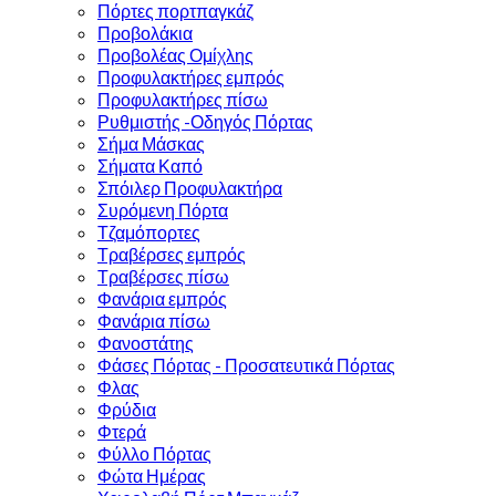
Πόρτες πορτπαγκάζ
Προβολάκια
Προβολέας Ομίχλης
Προφυλακτήρες εμπρός
Προφυλακτήρες πίσω
Ρυθμιστής -Οδηγός Πόρτας
Σήμα Μάσκας
Σήματα Καπό
Σπόιλερ Προφυλακτήρα
Συρόμενη Πόρτα
Τζαμόπορτες
Τραβέρσες εμπρός
Τραβέρσες πίσω
Φανάρια εμπρός
Φανάρια πίσω
Φανοστάτης
Φάσες Πόρτας - Προσατευτικά Πόρτας
Φλας
Φρύδια
Φτερά
Φύλλο Πόρτας
Φώτα Ημέρας