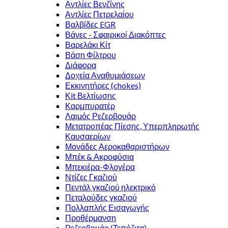
Αντλίες Βενζίνης
Αντλίες Πετρελαίου
Βαλβίδες EGR
Βάνες - Σφαιρικοί Διακόπτες
Βαρελάκι Κίτ
Βάση Φίλτρου
Διάφορα
Δοχεία Αναθυμιάσεων
Εκκινητήρες (chokes)
Κit Βελτίωσης
Καρμπυρατέρ
Λαιμός Ρεζερβουάρ
Μετατροπέας Πίεσης, Υπερπληρωτής
Καυσαερίων
Μονάδες Αεροκαθαριστήρων
Μπέκ & Ακροφύσια
Μπεκιέρα-Φλογέρα
Ντίζες Γκαζιού
Πεντάλ γκαζιού ηλεκτρικό
Πεταλούδες γκαζιού
Πολλαπλής Εισαγωγής
Προθέρμανση
Ρεζερβουάρ (Τεπόζιτα)