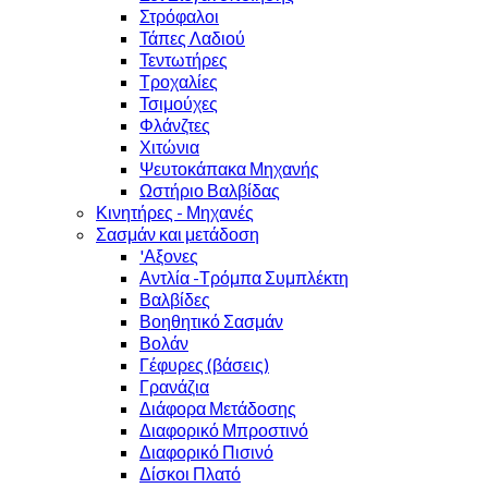
Στρόφαλοι
Τάπες Λαδιού
Τεντωτήρες
Τροχαλίες
Τσιμούχες
Φλάνζτες
Χιτώνια
Ψευτοκάπακα Μηχανής
Ωστήριο Βαλβίδας
Κινητήρες - Μηχανές
Σασμάν και μετάδοση
'Αξονες
Αντλία -Τρόμπα Συμπλέκτη
Βαλβίδες
Βοηθητικό Σασμάν
Βολάν
Γέφυρες (βάσεις)
Γρανάζια
Διάφορα Μετάδοσης
Διαφορικό Μπροστινό
Διαφορικό Πισινό
Δίσκοι Πλατό