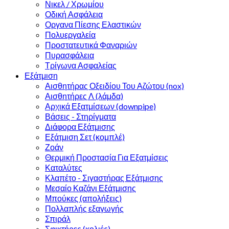
Νικελ / Χρωμίου
Οδική Ασφάλεια
Οργανα Πίεσης Ελαστικών
Πολυεργαλεία
Προστατευτικά Φαναριών
Πυρασφάλεια
Τρίγωνα Ασφαλείας
Εξάτμιση
Αισθητήρας Οξειδίου Του Αζώτου (nox)
Αισθητήρες Λ (λάμδα)
Αρχικά Εξατμίσεων (downpipe)
Βάσεις - Στηρίγματα
Διάφορα Εξάτμισης
Εξάτμιση Σετ (κομπλέ)
Ζοάν
Θερμική Προστασία Για Εξατμίσεις
Καταλύτες
Κλαπέτο - Σιγαστήρας Εξάτμισης
Μεσαίο Καζάνι Εξάτμισης
Μπούκες (απολήξεις)
Πολλαπλής εξαγωγής
Σπιράλ
Σφικτήρες (κολιές)