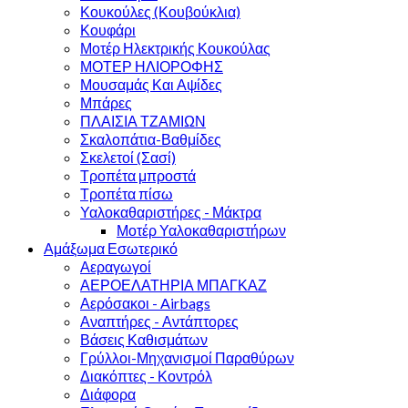
Κουκούλες (Κουβούκλια)
Κουφάρι
Μοτέρ Ηλεκτρικής Κουκούλας
ΜΟΤΕΡ ΗΛΙΟΡΟΦΗΣ
Μουσαμάς Και Αψίδες
Μπάρες
ΠΛΑΙΣΙΑ ΤΖΑΜΙΩΝ
Σκαλοπάτια-Βαθμίδες
Σκελετοί (Σασί)
Τροπέτα μπροστά
Τροπέτα πίσω
Υαλοκαθαριστήρες - Μάκτρα
Μοτέρ Υαλοκαθαριστήρων
Αμάξωμα Εσωτερικό
Αεραγωγοί
ΑΕΡΟΕΛΑΤΗΡΙΑ ΜΠΑΓΚΑΖ
Αερόσακοι - Airbags
Αναπτήρες - Αντάπτορες
Βάσεις Καθισμάτων
Γρύλλοι-Μηχανισμοί Παραθύρων
Διακόπτες - Κοντρόλ
Διάφορα