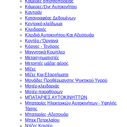
Κάμερες οπισθοπορείας
Κάμερες/Dvr Αυτοκινήτου
Καντράν
Καταγραφέας Δεδομένων
Κεντρικό κλείδωμα
Κλειδαριές
Κλειδιά Αυτοκινήτου Και Αξεσουάρ
Κοντέρ / Όργανα
Κόρνες - Τενόρος
Μαγνητικά Κομπλερ
Μετασχηματιστές
Μετρητές μάζας αέρος
Μίζες
Μίζες Και Εξαρτήματα
Μονάδες Προθέρμανσης Ψυκτικού Υγρού
Μοτέρ κλειδαριάς
Μοτέρ παραθύρων
ΜΠΑΤΑΡΙΕΣ ΑΥΤΟΚΙΝΗΤΤΩΝ
Μπαταρίες Ηλεκτρικών Αυτοκινήτων - Υψηλής
Τάσης
Μπαταρίες-Αξεσουάρ
Μπεκ Πετρελαίου
Ντίζες Κοντέρ