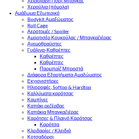
Χειρολαβή Πόρτ Μπαγκάζ
Χερούλια (πόμολα)
Αμάξωμα Εξωτερικό
Bodykit Αμαξώματος
Roll Cage
Αεροτομές / Spoiler
Αμορτισέρ Κουκούλας / Μπαγκαζιέρας
Ανεμοθραύστες
Γυάλινα-Καθρέπτες
Καθρέπτες
Καθρέπτες
Παρμπρίζ Μπροστά
Διάφορα Εξαρτήματα Αμαξώματος
Εκχιονιστήρες
Ηλιοροφές, Softop & Hardtop
Καλλύματα καρότσας
Καμπίνες
Καπάκι ρεζέρβας
Καπάκια Μπαγκαζιέρας
Καρότσες & Πλαινό Καρότσας
Καρότσα
Κλειδαρίες / Κλειδιά
Κοτσαδόροι