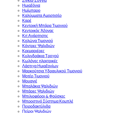
Ζιγκιά-Ζυγγιά
Ημιαξόνια
Ημίμπαρο
Καλύμματα Αμορτισέρ
Καρέ
Κεντρική Μπάρα Τιμονιού
Κεντρικός Άξονας
Κιτ Ανάρτησης
Κολώνα Τιμονιού
Κόντρες Ψαλιδιών
Κρεμαριέρες
Κυλινδράκια Τροχού
Κωλόνες ηλεκτρικές
Λάστιχα Ημιαξονίων
Μαρκούτσια Υδραυλικού Τιμονιού
Μοτέρ Τιμονιού
Μουαγιέ
Μπαλάκια Ψαλιδιών
Μπάρες Ψαλιδιών
Μπιλιοφόροι & Φούσκες
Μπροστινό Σύστημα Κομπλέ
Πειροδακτύλιδα
Πείροι Ψαλιδιών